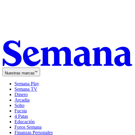
Nuestras marcas
Semana Play
Semana TV
Dinero
Arcadia
Soho
Opens
Fucsia
in
Opens
4 Patas
new
in
Educación
window
new
Foros Semana
window
Finanzas Personales