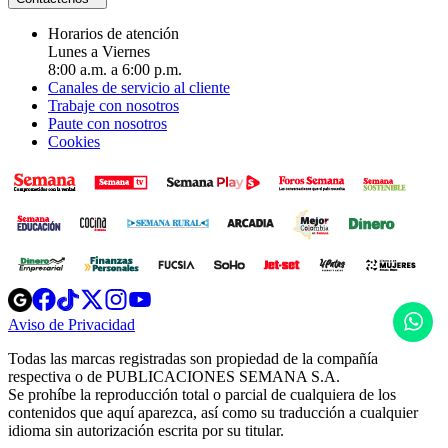
Horarios de atención
Lunes a Viernes
8:00 a.m. a 6:00 p.m.
Canales de servicio al cliente
Trabaje con nosotros
Paute con nosotros
Cookies
Opens
Opens
Opens
Opens
Opens
in
in
in
in
in
H
Aviso de Privacidad
Opens
new
new
new
new
new
in
window
window
window
window
window
Todas las marcas registradas son propiedad de la compañía
new
respectiva o de PUBLICACIONES SEMANA S.A.
window
Se prohíbe la reproducción total o parcial de cualquiera de los
contenidos que aquí aparezca, así como su traducción a cualquier
idioma sin autorización escrita por su titular.