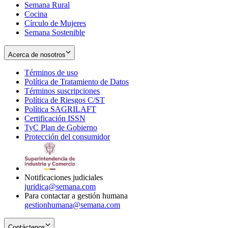
Semana Rural
Cocina
Círculo de Mujeres
Semana Sostenible
Acerca de nosotros
Términos de uso
Opens
Política de Tratamiento de Datos
in
Opens
Términos suscripciones
new
Opens
in
Política de Riesgos C/ST
window
in
Opens
new
Política SAGRILAFT
Opens
new
in
window
Certificación ISSN
Opens
in
window
new
TyC Plan de Gobierno
in
new
Opens
window
Protección del consumidor
new
window
in
Opens
window
new
in
window
new
window
Notificaciones judiciales
juridica@semana.com
Para contactar a gestión humana
gestionhumana@semana.com
Contáctenos