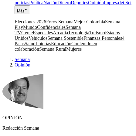
noticias
Política
Nación
Dinero
Deportes
Opinión
Impresa
Jet Set
Más
Elecciones 2026
Foros Semana
Mejor Colombia
Semana
Play
Mundo
Confidenciales
Semana
TV
Gente
Especiales
Arcadia
Tecnología
Turismo
Estados
Unidos
Vehículos
Semana Sostenible
Finanzas Personales
4
Patas
Salud
Loterías
Educación
Contenido en
colaboración
Semana Rural
Mujeres
Semana
|
Opinión
OPINIÓN
Redacción Semana