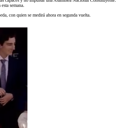
s más capaces y no impulsar una Asamblea Nacional Constituyente.
a esta semana.
eda, con quien se medirá ahora en segunda vuelta.