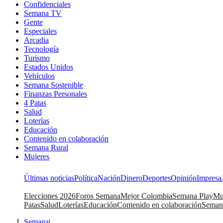
Confidenciales
Semana TV
Gente
Especiales
Arcadia
Tecnología
Turismo
Estados Unidos
Vehículos
Semana Sostenible
Finanzas Personales
4 Patas
Salud
Loterías
Educación
Contenido en colaboración
Semana Rural
Mujeres
Últimas noticias
Política
Nación
Dinero
Deportes
Opinión
Impresa
Elecciones 2026
Foros Semana
Mejor Colombia
Semana Play
Mu
Patas
Salud
Loterías
Educación
Contenido en colaboración
Seman
Semana
|