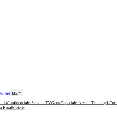
Jet Set
Más
ndo
Confidenciales
Semana TV
Gente
Especiales
Arcadia
Tecnología
Tur
a Rural
Mujeres