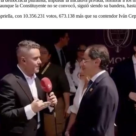
la democracia pluralista, impulsar la iniciativa privada, nombrar a lo
 aunque la Constituyente no se convocó, siguió siendo su bandera, hast
spriella, con 10.356.231 votos, 673.138 más que su contendor Iván Cep