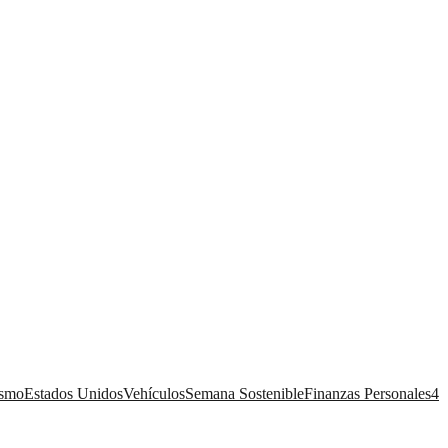
ismo
Estados Unidos
Vehículos
Semana Sostenible
Finanzas Personales
4