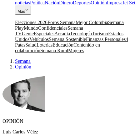
noticias
Política
Nación
Dinero
Deportes
Opinión
Impresa
Jet Set
Más
Elecciones 2026
Foros Semana
Mejor Colombia
Semana
Play
Mundo
Confidenciales
Semana
TV
Gente
Especiales
Arcadia
Tecnología
Turismo
Estados
Unidos
Vehículos
Semana Sostenible
Finanzas Personales
4
Patas
Salud
Loterías
Educación
Contenido en
colaboración
Semana Rural
Mujeres
Semana
|
Opinión
OPINIÓN
Luis Carlos Vélez