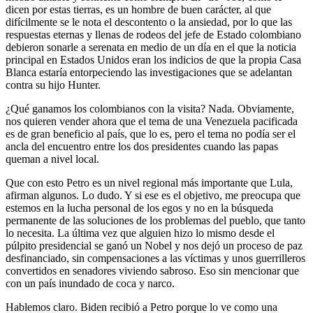
dicen por estas tierras, es un hombre de buen carácter, al que
difícilmente se le nota el descontento o la ansiedad, por lo que las
respuestas eternas y llenas de rodeos del jefe de Estado colombiano
debieron sonarle a serenata en medio de un día en el que la noticia
principal en Estados Unidos eran los indicios de que la propia Casa
Blanca estaría entorpeciendo las investigaciones que se adelantan
contra su hijo Hunter.
¿Qué ganamos los colombianos con la visita? Nada. Obviamente,
nos quieren vender ahora que el tema de una Venezuela pacificada
es de gran beneficio al país, que lo es, pero el tema no podía ser el
ancla del encuentro entre los dos presidentes cuando las papas
queman a nivel local.
Que con esto Petro es un nivel regional más importante que Lula,
afirman algunos. Lo dudo. Y si ese es el objetivo, me preocupa que
estemos en la lucha personal de los egos y no en la búsqueda
permanente de las soluciones de los problemas del pueblo, que tanto
lo necesita. La última vez que alguien hizo lo mismo desde el
púlpito presidencial se ganó un Nobel y nos dejó un proceso de paz
desfinanciado, sin compensaciones a las víctimas y unos guerrilleros
convertidos en senadores viviendo sabroso. Eso sin mencionar que
con un país inundado de coca y narco.
Hablemos claro. Biden recibió a Petro porque lo ve como una