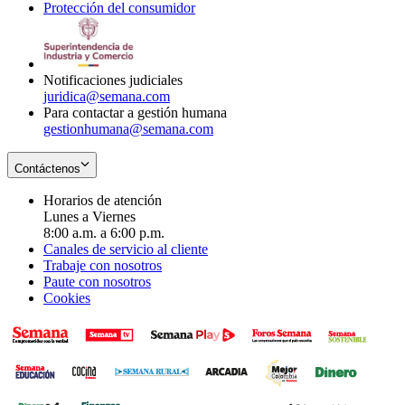
Protección del consumidor
new
window
in
Opens
window
new
in
window
new
window
Notificaciones judiciales
juridica@semana.com
Para contactar a gestión humana
gestionhumana@semana.com
Contáctenos
Horarios de atención
Lunes a Viernes
8:00 a.m. a 6:00 p.m.
Canales de servicio al cliente
Trabaje con nosotros
Paute con nosotros
Cookies