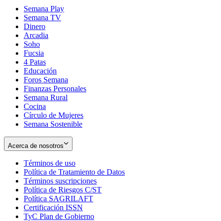
Semana Play
Semana TV
Dinero
Arcadia
Soho
Opens
Fucsia
in
Opens
4 Patas
new
in
Educación
window
new
Foros Semana
window
Finanzas Personales
Semana Rural
Cocina
Círculo de Mujeres
Semana Sostenible
Acerca de nosotros
Términos de uso
Opens
Política de Tratamiento de Datos
in
Opens
Términos suscripciones
new
Opens
in
Política de Riesgos C/ST
window
in
Opens
new
Política SAGRILAFT
Opens
new
in
window
Certificación ISSN
Opens
in
window
new
TyC Plan de Gobierno
in
new
Opens
window