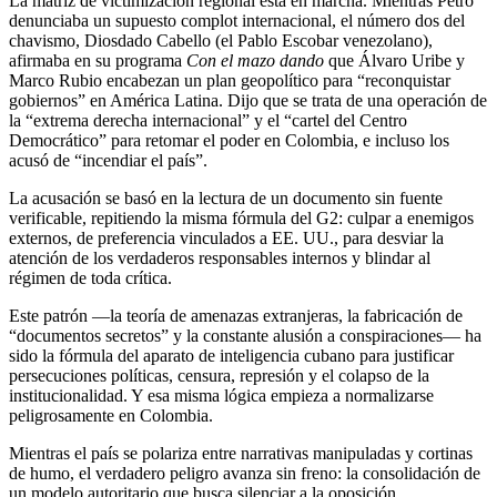
La matriz de victimización regional está en marcha. Mientras Petro
denunciaba un supuesto complot internacional, el número dos del
chavismo, Diosdado Cabello (el Pablo Escobar venezolano),
afirmaba en su programa
Con el mazo dando
que Álvaro Uribe y
Marco Rubio encabezan un plan geopolítico para “reconquistar
gobiernos” en América Latina. Dijo que se trata de una operación de
la “extrema derecha internacional” y el “cartel del Centro
Democrático” para retomar el poder en Colombia, e incluso los
acusó de “incendiar el país”.
La acusación se basó en la lectura de un documento sin fuente
verificable, repitiendo la misma fórmula del G2: culpar a enemigos
externos, de preferencia vinculados a EE. UU., para desviar la
atención de los verdaderos responsables internos y blindar al
régimen de toda crítica.
Este patrón —la teoría de amenazas extranjeras, la fabricación de
“documentos secretos” y la constante alusión a conspiraciones— ha
sido la fórmula del aparato de inteligencia cubano para justificar
persecuciones políticas, censura, represión y el colapso de la
institucionalidad. Y esa misma lógica empieza a normalizarse
peligrosamente en Colombia.
Mientras el país se polariza entre narrativas manipuladas y cortinas
de humo, el verdadero peligro avanza sin freno: la consolidación de
un modelo autoritario que busca silenciar a la oposición,