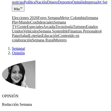
noticias
Política
Nación
Dinero
Deportes
Opinión
Impresa
Jet Set
Más
Elecciones 2026
Foros Semana
Mejor Colombia
Semana
Play
Mundo
Confidenciales
Semana
TV
Gente
Especiales
Arcadia
Tecnología
Turismo
Estados
Unidos
Vehículos
Semana Sostenible
Finanzas Personales
4
Patas
Salud
Loterías
Educación
Contenido en
colaboración
Semana Rural
Mujeres
Semana
|
Opinión
OPINIÓN
Redacción Semana