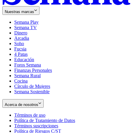
Nuestras marcas
Semana Play
Semana TV
Dinero
Arcadia
Soho
Opens
Fucsia
in
Opens
4 Patas
new
in
Educación
window
new
Foros Semana
window
Finanzas Personales
Semana Rural
Cocina
Círculo de Mujeres
Semana Sostenible
Acerca de nosotros
Términos de uso
Opens
Política de Tratamiento de Datos
in
Opens
Términos suscripciones
new
Opens
in
Política de Riesgos C/ST
window
in
Opens
new