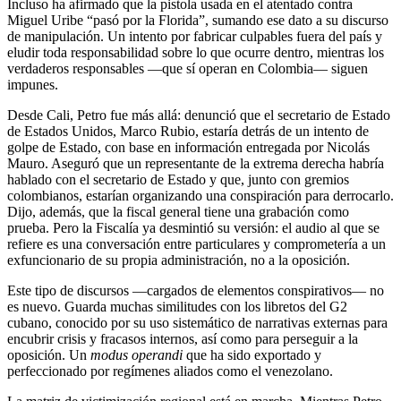
Incluso ha afirmado que la pistola usada en el atentado contra
Miguel Uribe “pasó por la Florida”, sumando ese dato a su discurso
de manipulación. Un intento por fabricar culpables fuera del país y
eludir toda responsabilidad sobre lo que ocurre dentro, mientras los
verdaderos responsables —que sí operan en Colombia— siguen
impunes.
Desde Cali, Petro fue más allá: denunció que el secretario de Estado
de Estados Unidos, Marco Rubio, estaría detrás de un intento de
golpe de Estado, con base en información entregada por Nicolás
Mauro. Aseguró que un representante de la extrema derecha habría
hablado con el secretario de Estado y que, junto con gremios
colombianos, estarían organizando una conspiración para derrocarlo.
Dijo, además, que la fiscal general tiene una grabación como
prueba. Pero la Fiscalía ya desmintió su versión: el audio al que se
refiere es una conversación entre particulares y comprometería a un
exfuncionario de su propia administración, no a la oposición.
Este tipo de discursos —cargados de elementos conspirativos— no
es nuevo. Guarda muchas similitudes con los libretos del G2
cubano, conocido por su uso sistemático de narrativas externas para
encubrir crisis y fracasos internos, así como para perseguir a la
oposición. Un
modus operandi
que ha sido exportado y
perfeccionado por regímenes aliados como el venezolano.