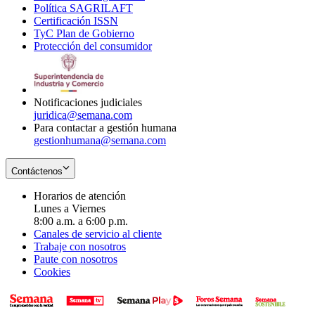
Política SAGRILAFT
Opens
new
in
window
Certificación ISSN
Opens
in
window
new
TyC Plan de Gobierno
in
new
Opens
window
Protección del consumidor
new
window
in
Opens
window
new
in
window
new
window
Notificaciones judiciales
juridica@semana.com
Para contactar a gestión humana
gestionhumana@semana.com
Contáctenos
Horarios de atención
Lunes a Viernes
8:00 a.m. a 6:00 p.m.
Canales de servicio al cliente
Trabaje con nosotros
Paute con nosotros
Cookies