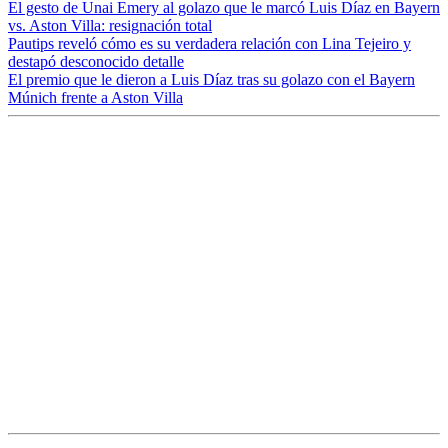
El gesto de Unai Emery al golazo que le marcó Luis Díaz en Bayern
vs. Aston Villa: resignación total
Pautips reveló cómo es su verdadera relación con Lina Tejeiro y
destapó desconocido detalle
El premio que le dieron a Luis Díaz tras su golazo con el Bayern
Múnich frente a Aston Villa