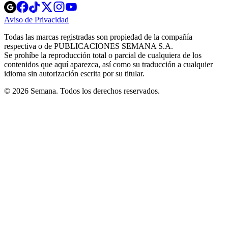
Opens
Opens
Opens
Opens
Opens
in
in
in
in
in
Aviso de Privacidad
Opens
new
new
new
new
new
in
window
window
window
window
window
Todas las marcas registradas son propiedad de la compañía
new
respectiva o de PUBLICACIONES SEMANA S.A.
window
Se prohíbe la reproducción total o parcial de cualquiera de los
contenidos que aquí aparezca, así como su traducción a cualquier
idioma sin autorización escrita por su titular.
© 2026 Semana. Todos los derechos reservados.