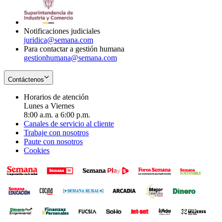
window
new
in
window
new
window
Notificaciones judiciales
juridica@semana.com
Para contactar a gestión humana
gestionhumana@semana.com
Contáctenos
Horarios de atención
Lunes a Viernes
8:00 a.m. a 6:00 p.m.
Canales de servicio al cliente
Trabaje con nosotros
Paute con nosotros
Cookies