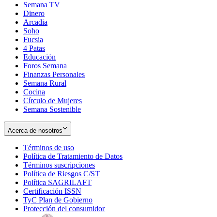
Semana TV
Dinero
Arcadia
Soho
Opens
Fucsia
in
Opens
4 Patas
new
in
Educación
window
new
Foros Semana
window
Finanzas Personales
Semana Rural
Cocina
Círculo de Mujeres
Semana Sostenible
Acerca de nosotros
Términos de uso
Opens
Política de Tratamiento de Datos
in
Opens
Términos suscripciones
new
Opens
in
Política de Riesgos C/ST
window
in
Opens
new
Política SAGRILAFT
Opens
new
in
window
Certificación ISSN
Opens
in
window
new
TyC Plan de Gobierno
in
new
Opens
window
Protección del consumidor
new
window
in
Opens