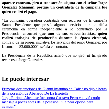
aparece contrato, giro o transacción alguna con el señor Jorge
González (chamán), porque un contratista de la campaña fue
quien realizó el pago.
“La compañía operadora contratada con recursos de la campaña
Santos Presidente, que prestó algunos servicios durante dicha
ceremonia en forma independiente a lo contratado por la
Presidencia,
encontró que uno de sus subcontratistas, quien
realizó trabajos de producción durante la época electoral,
contrató de su propia iniciativa los servicios del señor González por
la suma de $3.000.000”, señala el contrato.
La Presidencia de la República aclaró que no giró, ni ha girado
recursos a Jorge González.
Le puede interesar
Primeras declaraciones de Gianni Infantino en Cali: esto dijo a horas
de la posesión de Abelardo De La Espriella
Jorge Enrique Abello se fue contra Gustavo Petro y envió crudo
mensaje a pocas horas de la posesión: “La peor opción para
avanzar”