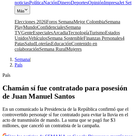
noticias
Política
Nación
Dinero
Deportes
Opinión
Impresa
Jet Set
Más
Elecciones 2026
Foros Semana
Mejor Colombia
Semana
Play
Mundo
Confidenciales
Semana
TV
Gente
Especiales
Arcadia
Tecnología
Turismo
Estados
Unidos
Vehículos
Semana Sostenible
Finanzas Personales
4
Patas
Salud
Loterías
Educación
Contenido en
colaboración
Semana Rural
Mujeres
Semana
|
País
País
Chamán sí fue contratado para posesión
de Juan Manuel Santos
En un comunicado la Presidencia de la República confirmó que el
controvertido personaje sí fue contratado para evitar la lluvia en el
acto de transmisión de mando. La suma que se pagó fue $3
millones, que canceló un contratista de la campaña.