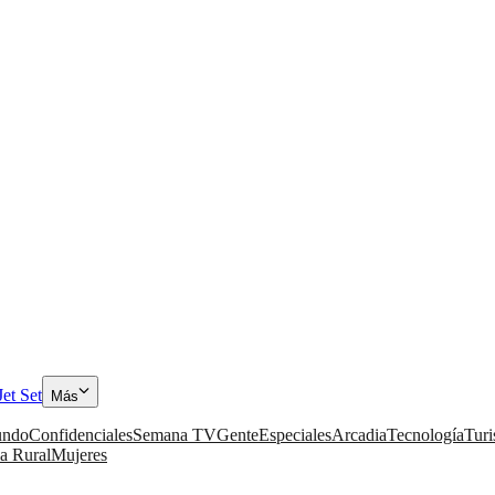
Jet Set
Más
ndo
Confidenciales
Semana TV
Gente
Especiales
Arcadia
Tecnología
Tur
a Rural
Mujeres