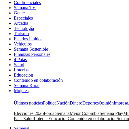
Confidenciales
Semana TV
Gente
Especiales
Arcadia
Tecnología
Turismo
Estados Unidos
Vehículos
Semana Sostenible
Finanzas Personales
4 Patas
Salud
Loterías
Educación
Contenido en colaboración
Semana Rural
Mujeres
Últimas noticias
Política
Nación
Dinero
Deportes
Opinión
Impresa
Elecciones 2026
Foros Semana
Mejor Colombia
Semana Play
Mu
Patas
Salud
Loterías
Educación
Contenido en colaboración
Seman
Semana
|