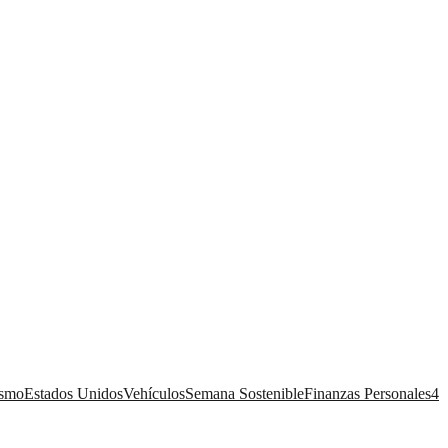
ismo
Estados Unidos
Vehículos
Semana Sostenible
Finanzas Personales
4