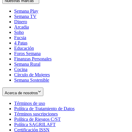
Nuestras marcas
Semana Play
Semana TV
Dinero
Arcadia
Soho
Opens
Fucsia
in
Opens
4 Patas
new
in
Educación
window
new
Foros Semana
window
Finanzas Personales
Semana Rural
Cocina
Círculo de Mujeres
Semana Sostenible
Acerca de nosotros
Términos de uso
Opens
Política de Tratamiento de Datos
in
Opens
Términos suscripciones
new
Opens
in
Política de Riesgos C/ST
window
in
Opens
new
Política SAGRILAFT
Opens
new
in
window
Certificación ISSN
Opens
in
window
new