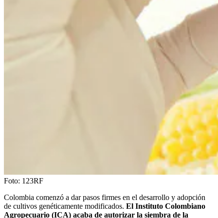
Foto:
123RF
Colombia comenzó a dar pasos firmes en el desarrollo y adopción
de cultivos genéticamente modificados.
El Instituto Colombiano
Agropecuario (ICA) acaba de autorizar la siembra de la