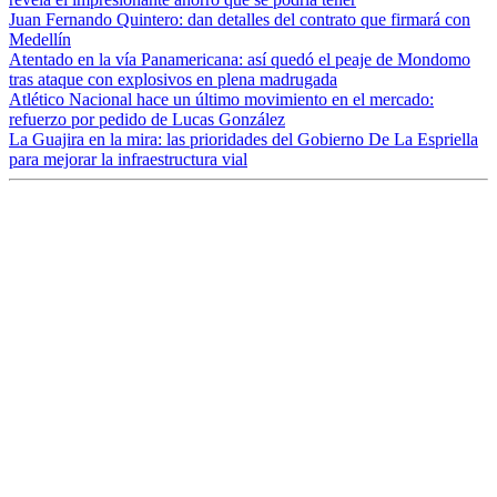
Juan Fernando Quintero: dan detalles del contrato que firmará con
Medellín
Atentado en la vía Panamericana: así quedó el peaje de Mondomo
tras ataque con explosivos en plena madrugada
Atlético Nacional hace un último movimiento en el mercado:
refuerzo por pedido de Lucas González
La Guajira en la mira: las prioridades del Gobierno De La Espriella
para mejorar la infraestructura vial