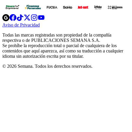
Opens
Opens
Opens
Opens
Opens
in
in
in
in
in
Aviso de Privacidad
Opens
new
new
new
new
new
in
window
window
window
window
window
Todas las marcas registradas son propiedad de la compañía
new
respectiva o de PUBLICACIONES SEMANA S.A.
window
Se prohíbe la reproducción total o parcial de cualquiera de los
contenidos que aquí aparezca, así como su traducción a cualquier
idioma sin autorización escrita por su titular.
© 2026 Semana. Todos los derechos reservados.