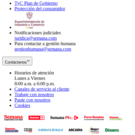
TyC Plan de Gobierno
in
new
Opens
window
Protección del consumidor
new
window
in
Opens
window
new
in
window
new
window
Notificaciones judiciales
juridica@semana.com
Para contactar a gestión humana
gestionhumana@semana.com
Contáctenos
Horarios de atención
Lunes a Viernes
8:00 a.m. a 6:00 p.m.
Canales de servicio al cliente
Trabaje con nosotros
Paute con nosotros
Cookies