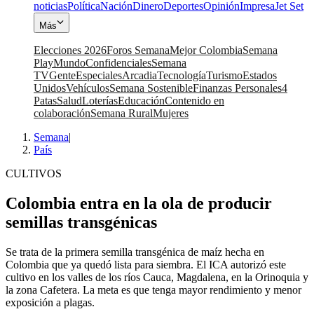
noticias
Política
Nación
Dinero
Deportes
Opinión
Impresa
Jet Set
Más
Elecciones 2026
Foros Semana
Mejor Colombia
Semana
Play
Mundo
Confidenciales
Semana
TV
Gente
Especiales
Arcadia
Tecnología
Turismo
Estados
Unidos
Vehículos
Semana Sostenible
Finanzas Personales
4
Patas
Salud
Loterías
Educación
Contenido en
colaboración
Semana Rural
Mujeres
Semana
|
País
CULTIVOS
Colombia entra en la ola de producir
semillas transgénicas
Se trata de la primera semilla transgénica de maíz hecha en
Colombia que ya quedó lista para siembra. El ICA autorizó este
cultivo en los valles de los ríos Cauca, Magdalena, en la Orinoquia y
la zona Cafetera. La meta es que tenga mayor rendimiento y menor
exposición a plagas.