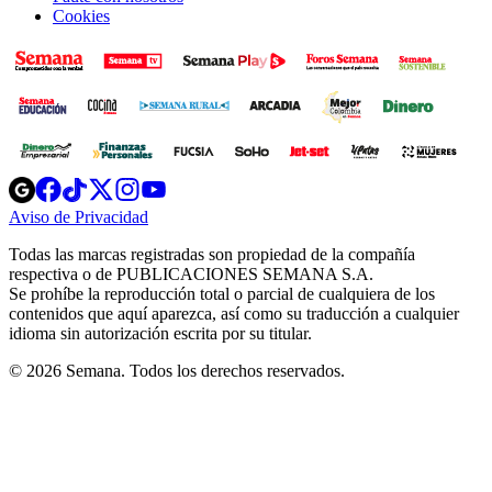
Cookies
Opens
Opens
Opens
Opens
Opens
in
in
in
in
in
Aviso de Privacidad
Opens
new
new
new
new
new
in
window
window
window
window
window
Todas las marcas registradas son propiedad de la compañía
new
respectiva o de PUBLICACIONES SEMANA S.A.
window
Se prohíbe la reproducción total o parcial de cualquiera de los
contenidos que aquí aparezca, así como su traducción a cualquier
idioma sin autorización escrita por su titular.
© 2026 Semana. Todos los derechos reservados.