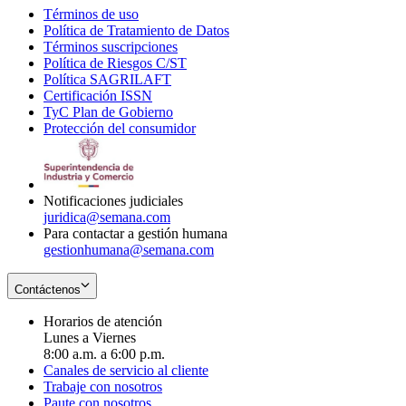
Términos de uso
Opens
Política de Tratamiento de Datos
in
Opens
Términos suscripciones
new
Opens
in
Política de Riesgos C/ST
window
in
Opens
new
Política SAGRILAFT
Opens
new
in
window
Certificación ISSN
Opens
in
window
new
TyC Plan de Gobierno
in
new
Opens
window
Protección del consumidor
new
window
in
Opens
window
new
in
window
new
window
Notificaciones judiciales
juridica@semana.com
Para contactar a gestión humana
gestionhumana@semana.com
Contáctenos
Horarios de atención
Lunes a Viernes
8:00 a.m. a 6:00 p.m.
Canales de servicio al cliente
Trabaje con nosotros
Paute con nosotros