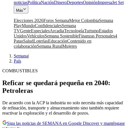
noticias
Política
Nación
Dinero
Deportes
Opinión
Impresa
Jet Set
Más
Elecciones 2026
Foros Semana
Mejor Colombia
Semana
Play
Mundo
Confidenciales
Semana
TV
Gente
Especiales
Arcadia
Tecnología
Turismo
Estados
Unidos
Vehículos
Semana Sostenible
Finanzas Personales
4
Patas
Salud
Loterías
Educación
Contenido en
colaboración
Semana Rural
Mujeres
Semana
|
País
COMBUSTIBLES
Reficar se quedará pequeña en 2040:
Petroleras
De acuerdo con la ACP la industria no solo necesita más capacidad
de refinación, transporte y almacenamiento sino también requiere
reactivar la exploración y el desarrollo de pozos.
Siga las noticias de SEMANA en Google Discover y manténgase