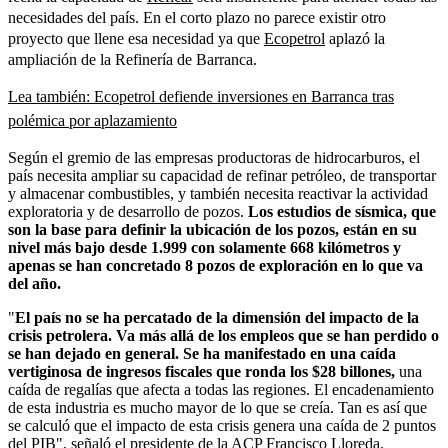
necesidades del país. En el corto plazo no parece existir otro
proyecto que llene esa necesidad ya que
Ecopetrol
aplazó la
ampliación de la Refinería de Barranca.
Lea también: Ecopetrol defiende inversiones en Barranca tras
polémica por aplazamiento
Según el gremio de las empresas productoras de hidrocarburos, el
país necesita ampliar su capacidad de refinar petróleo, de transportar
y almacenar combustibles, y también necesita reactivar la actividad
exploratoria y de desarrollo de pozos.
Los estudios de sísmica, que
son la base para definir la ubicación de los pozos, están en su
nivel más bajo desde 1.999 con solamente 668 kilómetros y
apenas se han concretado 8 pozos de exploración en lo que va
del año.
"
El país no se ha percatado de la dimensión del impacto de la
crisis petrolera. Va más allá de los empleos que se han perdido o
se han dejado en general. Se ha manifestado en una caída
vertiginosa de ingresos fiscales que ronda los $28 billones,
una
caída de regalías que afecta a todas las regiones. El encadenamiento
de esta industria es mucho mayor de lo que se creía. Tan es así que
se calculó que el impacto de esta crisis genera una caída de 2 puntos
del PIB", señaló el presidente de la ACP Francisco Lloreda.