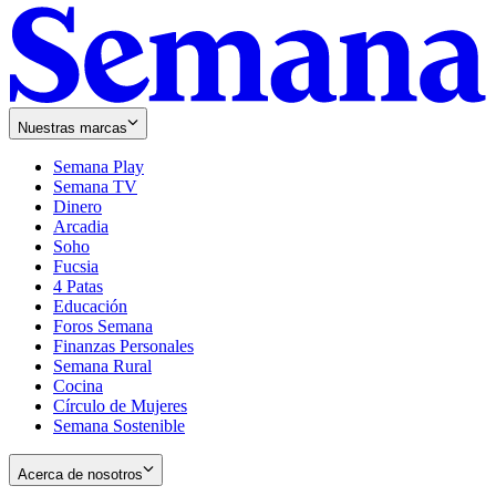
Nuestras marcas
Semana Play
Semana TV
Dinero
Arcadia
Soho
Opens
Fucsia
in
Opens
4 Patas
new
in
Educación
window
new
Foros Semana
window
Finanzas Personales
Semana Rural
Cocina
Círculo de Mujeres
Semana Sostenible
Acerca de nosotros