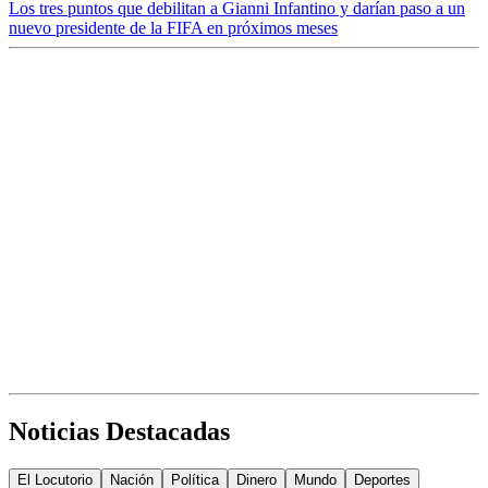
Los tres puntos que debilitan a Gianni Infantino y darían paso a un
nuevo presidente de la FIFA en próximos meses
Noticias Destacadas
El Locutorio
Nación
Política
Dinero
Mundo
Deportes