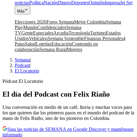
noticias
Política
Nación
Dinero
Deportes
Opinión
Impresa
Jet Set
Más
Elecciones 2026
Foros Semana
Mejor Colombia
Semana
Play
Mundo
Confidenciales
Semana
TV
Gente
Especiales
Arcadia
Tecnología
Turismo
Estados
Unidos
Vehículos
Semana Sostenible
Finanzas Personales
4
Patas
Salud
Loterías
Educación
Contenido en
colaboración
Semana Rural
Mujeres
Semana
|
Podcast
|
El Locutorio
Pódcast El Locutorio
El día del Podcast con Felix Riaño
Una conversación en medio de un café, lluvia y muchas voces para
los que quieren dar los primeros pasos en el mundo del podcast de la
mano de Felix Riaño, uno de los pioneros en Colombia.
Siga las noticias de SEMANA en Google Discover y manténgase
informado