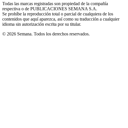
window
window
window
window
window
Todas las marcas registradas son propiedad de la compañía
new
respectiva o de PUBLICACIONES SEMANA S.A.
window
Se prohíbe la reproducción total o parcial de cualquiera de los
contenidos que aquí aparezca, así como su traducción a cualquier
idioma sin autorización escrita por su titular.
© 2026 Semana. Todos los derechos reservados.