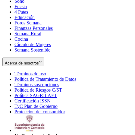
Soho
Opens
Fucsia
in
Opens
4 Patas
new
in
Educación
window
new
Foros Semana
window
Finanzas Personales
Semana Rural
Cocina
Círculo de Mujeres
Semana Sostenible
Acerca de nosotros
Términos de uso
Opens
Política de Tratamiento de Datos
in
Opens
Términos suscripciones
new
Opens
in
Política de Riesgos C/ST
window
in
Opens
new
Política SAGRILAFT
Opens
new
in
window
Certificación ISSN
Opens
in
window
new
TyC Plan de Gobierno
in
new
Opens
window
Protección del consumidor
new
window
in
Opens
window
new
in
window
new
window