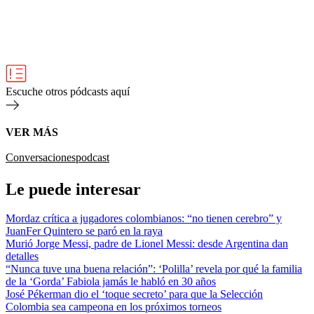
Escuche otros pódcasts aquí
VER MÁS
Conversaciones
podcast
Le puede interesar
Mordaz crítica a jugadores colombianos: “no tienen cerebro” y
JuanFer Quintero se paró en la raya
Murió Jorge Messi, padre de Lionel Messi: desde Argentina dan
detalles
“Nunca tuve una buena relación”: ‘Polilla’ revela por qué la familia
de la ‘Gorda’ Fabiola jamás le habló en 30 años
José Pékerman dio el ‘toque secreto’ para que la Selección
Colombia sea campeona en los próximos torneos