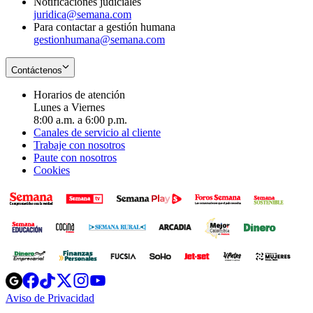
Notificaciones judiciales
juridica@semana.com
Para contactar a gestión humana
gestionhumana@semana.com
Contáctenos
Horarios de atención
Lunes a Viernes
8:00 a.m. a 6:00 p.m.
Canales de servicio al cliente
Trabaje con nosotros
Paute con nosotros
Cookies
Opens
Opens
Opens
Opens
Opens
in
in
in
in
in
Aviso de Privacidad
Opens
new
new
new
new
new
in