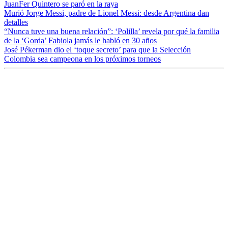
JuanFer Quintero se paró en la raya
Murió Jorge Messi, padre de Lionel Messi: desde Argentina dan
detalles
“Nunca tuve una buena relación”: ‘Polilla’ revela por qué la familia
de la ‘Gorda’ Fabiola jamás le habló en 30 años
José Pékerman dio el ‘toque secreto’ para que la Selección
Colombia sea campeona en los próximos torneos