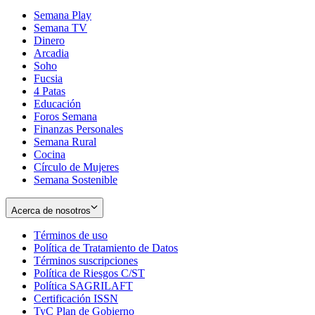
Semana Play
Semana TV
Dinero
Arcadia
Soho
Opens
Fucsia
in
Opens
4 Patas
new
in
Educación
window
new
Foros Semana
window
Finanzas Personales
Semana Rural
Cocina
Círculo de Mujeres
Semana Sostenible
Acerca de nosotros
Términos de uso
Opens
Política de Tratamiento de Datos
in
Opens
Términos suscripciones
new
Opens
in
Política de Riesgos C/ST
window
in
Opens
new
Política SAGRILAFT
Opens
new
in
window
Certificación ISSN
Opens
in
window
new
TyC Plan de Gobierno
in
new
Opens
window