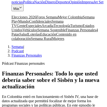
noticias
Política
Nación
Dinero
Deportes
Opinión
Impresa
Jet Set
Más
Elecciones 2026
Foros Semana
Mejor Colombia
Semana
Play
Mundo
Confidenciales
Semana
TV
Gente
Especiales
Arcadia
Tecnología
Turismo
Estados
Unidos
Vehículos
Semana Sostenible
Finanzas Personales
4
Patas
Salud
Loterías
Educación
Contenido en
colaboración
Semana Rural
Mujeres
Semana
|
Podcast
|
Finanzas Personales
Pódcast Finanzas personales
Finanzas Personales: Todo lo que usted
debería saber sobre el Sisbén y la nueva
actualización
En Colombia entró en funcionamiento el Sisbén IV, una base de
datos actualizada que permitirá focalizar de mejor forma los
programas sociales y las políticas públicas. En este episodio le