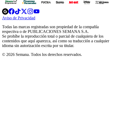
Opens
Opens
Opens
Opens
Opens
in
in
in
in
in
Aviso de Privacidad
Opens
new
new
new
new
new
in
window
window
window
window
window
Todas las marcas registradas son propiedad de la compañía
new
respectiva o de PUBLICACIONES SEMANA S.A.
window
Se prohíbe la reproducción total o parcial de cualquiera de los
contenidos que aquí aparezca, así como su traducción a cualquier
idioma sin autorización escrita por su titular.
© 2026 Semana. Todos los derechos reservados.