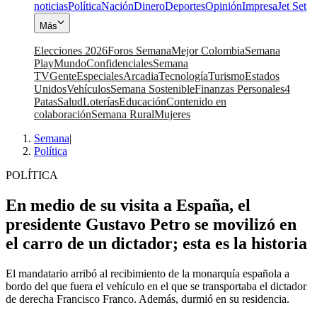
noticias
Política
Nación
Dinero
Deportes
Opinión
Impresa
Jet Set
Más
Elecciones 2026
Foros Semana
Mejor Colombia
Semana
Play
Mundo
Confidenciales
Semana
TV
Gente
Especiales
Arcadia
Tecnología
Turismo
Estados
Unidos
Vehículos
Semana Sostenible
Finanzas Personales
4
Patas
Salud
Loterías
Educación
Contenido en
colaboración
Semana Rural
Mujeres
Semana
|
Política
POLÍTICA
En medio de su visita a España, el
presidente Gustavo Petro se movilizó en
el carro de un dictador; esta es la historia
El mandatario arribó al recibimiento de la monarquía española a
bordo del que fuera el vehículo en el que se transportaba el dictador
de derecha Francisco Franco. Además, durmió en su residencia.