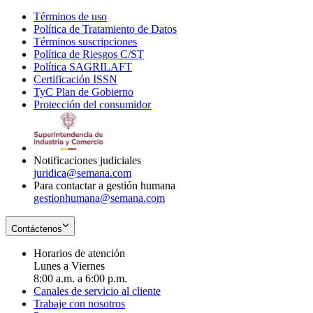
Términos de uso
Opens
Política de Tratamiento de Datos
in
Opens
Términos suscripciones
new
Opens
in
Política de Riesgos C/ST
window
in
Opens
new
Política SAGRILAFT
Opens
new
in
window
Certificación ISSN
Opens
in
window
new
TyC Plan de Gobierno
in
new
Opens
window
Protección del consumidor
new
window
in
Opens
window
new
in
window
new
window
Notificaciones judiciales
juridica@semana.com
Para contactar a gestión humana
gestionhumana@semana.com
Contáctenos
Horarios de atención
Lunes a Viernes
8:00 a.m. a 6:00 p.m.
Canales de servicio al cliente
Trabaje con nosotros