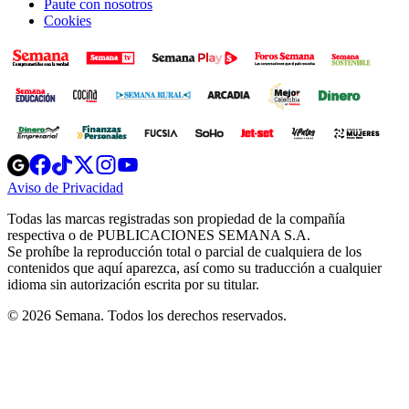
Paute con nosotros
Cookies
Opens
Opens
Opens
Opens
Opens
in
in
in
in
in
Aviso de Privacidad
Opens
new
new
new
new
new
in
window
window
window
window
window
Todas las marcas registradas son propiedad de la compañía
new
respectiva o de PUBLICACIONES SEMANA S.A.
window
Se prohíbe la reproducción total o parcial de cualquiera de los
contenidos que aquí aparezca, así como su traducción a cualquier
idioma sin autorización escrita por su titular.
© 2026 Semana. Todos los derechos reservados.