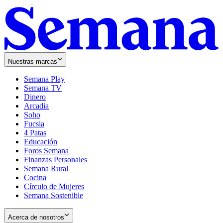
Nuestras marcas
Semana Play
Semana TV
Dinero
Arcadia
Soho
Opens
Fucsia
in
Opens
4 Patas
new
in
Educación
window
new
Foros Semana
window
Finanzas Personales
Semana Rural
Cocina
Círculo de Mujeres
Semana Sostenible
Acerca de nosotros