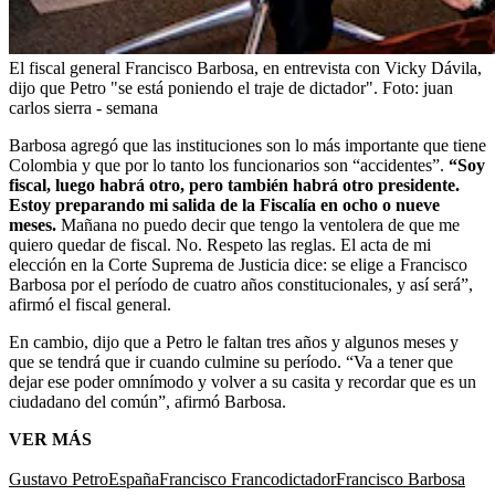
El fiscal general Francisco Barbosa, en entrevista con Vicky Dávila,
dijo que Petro "se está poniendo el traje de dictador".
Foto:
juan
carlos sierra - semana
Barbosa agregó que las instituciones son lo más importante que tiene
Colombia y que por lo tanto los funcionarios son “accidentes”.
“Soy
fiscal, luego habrá otro, pero también habrá otro presidente.
Estoy preparando mi salida de la Fiscalía en ocho o nueve
meses.
Mañana no puedo decir que tengo la ventolera de que me
quiero quedar de fiscal. No. Respeto las reglas. El acta de mi
elección en la Corte Suprema de Justicia dice: se elige a Francisco
Barbosa por el período de cuatro años constitucionales, y así será”,
afirmó el fiscal general.
En cambio, dijo que a Petro le faltan tres años y algunos meses y
que se tendrá que ir cuando culmine su período. “Va a tener que
dejar ese poder omnímodo y volver a su casita y recordar que es un
ciudadano del común”, afirmó Barbosa.
VER MÁS
Gustavo Petro
España
Francisco Franco
dictador
Francisco Barbosa