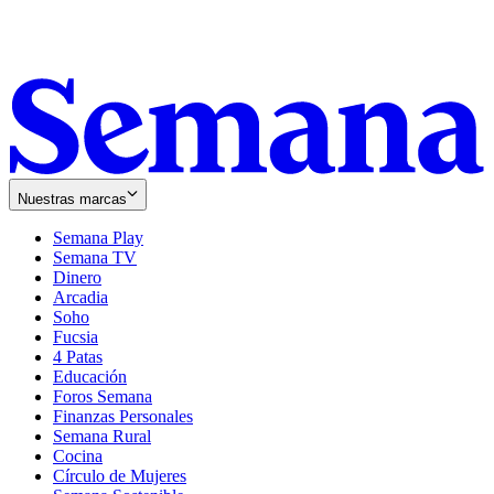
Nuestras marcas
Semana Play
Semana TV
Dinero
Arcadia
Soho
Opens
Fucsia
in
Opens
4 Patas
new
in
Educación
window
new
Foros Semana
window
Finanzas Personales
Semana Rural
Cocina
Círculo de Mujeres