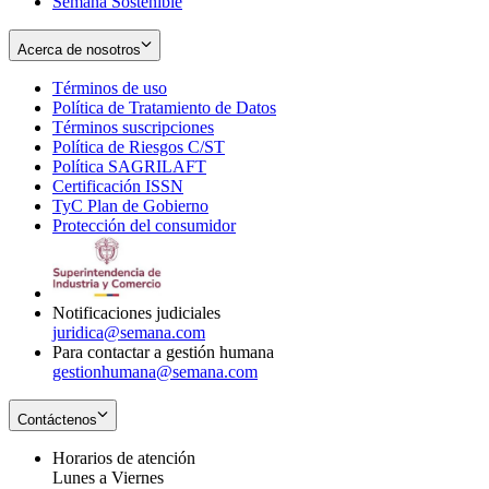
Semana Sostenible
Acerca de nosotros
Términos de uso
Opens
Política de Tratamiento de Datos
in
Opens
Términos suscripciones
new
Opens
in
Política de Riesgos C/ST
window
in
Opens
new
Política SAGRILAFT
Opens
new
in
window
Certificación ISSN
Opens
in
window
new
TyC Plan de Gobierno
in
new
Opens
window
Protección del consumidor
new
window
in
Opens
window
new
in
window
new
window
Notificaciones judiciales
juridica@semana.com
Para contactar a gestión humana
gestionhumana@semana.com
Contáctenos
Horarios de atención
Lunes a Viernes