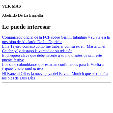
VER MÁS
Abelardo De La Espriella
Le puede interesar
Comunicado oficial de la FCF sobre Gianni Infantino y su viaje a la
posesión de Abelardo De La Espriella
Lina Tejeiro confesó cómo fue trabajar con su ex en ‘MasterChef
Celebrity’ y destapó la verdad de su relación
El chequeo clave que debe hacerle a su moto antes de salir este
puente festivo
Los siete colombianos que estarían confirmados para la Vuelta a
España 2026: salió la lista
Ni Kane ni Olise: la nueva joya del Bayern Múnich que se rindió a
los pies de Luis Díaz