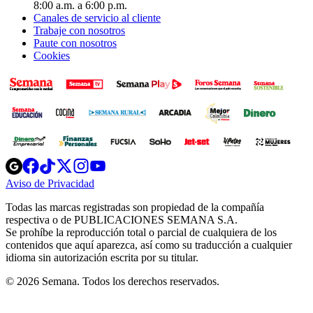
8:00 a.m. a 6:00 p.m.
Canales de servicio al cliente
Trabaje con nosotros
Paute con nosotros
Cookies
Opens
Opens
Opens
Opens
Opens
in
in
in
in
in
Aviso de Privacidad
Opens
new
new
new
new
new
in
window
window
window
window
window
Todas las marcas registradas son propiedad de la compañía
new
respectiva o de PUBLICACIONES SEMANA S.A.
window
Se prohíbe la reproducción total o parcial de cualquiera de los
contenidos que aquí aparezca, así como su traducción a cualquier
idioma sin autorización escrita por su titular.
© 2026 Semana. Todos los derechos reservados.