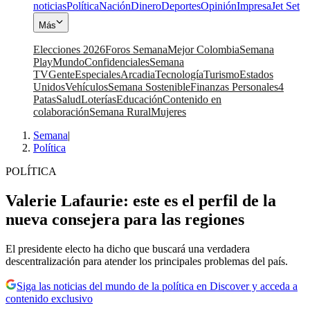
noticias
Política
Nación
Dinero
Deportes
Opinión
Impresa
Jet Set
Más
Elecciones 2026
Foros Semana
Mejor Colombia
Semana
Play
Mundo
Confidenciales
Semana
TV
Gente
Especiales
Arcadia
Tecnología
Turismo
Estados
Unidos
Vehículos
Semana Sostenible
Finanzas Personales
4
Patas
Salud
Loterías
Educación
Contenido en
colaboración
Semana Rural
Mujeres
Semana
|
Política
POLÍTICA
Valerie Lafaurie: este es el perfil de la
nueva consejera para las regiones
El presidente electo ha dicho que buscará una verdadera
descentralización para atender los principales problemas del país.
Siga las noticias del mundo de la política en Discover y acceda a
contenido exclusivo