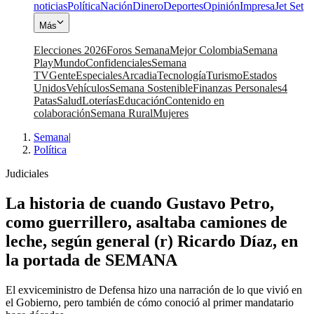
noticias
Política
Nación
Dinero
Deportes
Opinión
Impresa
Jet Set
Más
Elecciones 2026
Foros Semana
Mejor Colombia
Semana
Play
Mundo
Confidenciales
Semana
TV
Gente
Especiales
Arcadia
Tecnología
Turismo
Estados
Unidos
Vehículos
Semana Sostenible
Finanzas Personales
4
Patas
Salud
Loterías
Educación
Contenido en
colaboración
Semana Rural
Mujeres
Semana
|
Política
Judiciales
La historia de cuando Gustavo Petro,
como guerrillero, asaltaba camiones de
leche, según general (r) Ricardo Díaz, en
la portada de SEMANA
El exviceministro de Defensa hizo una narración de lo que vivió en
el Gobierno, pero también de cómo conoció al primer mandatario