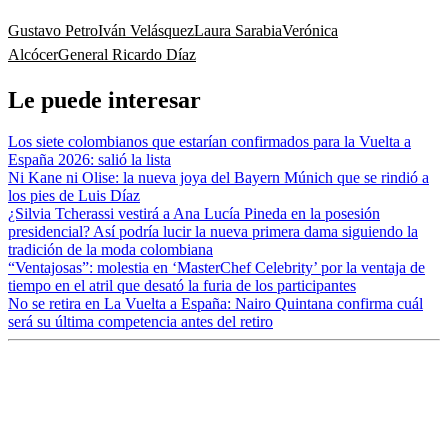
Gustavo Petro
Iván Velásquez
Laura Sarabia
Verónica
Alcócer
General Ricardo Díaz
Le puede interesar
Los siete colombianos que estarían confirmados para la Vuelta a
España 2026: salió la lista
Ni Kane ni Olise: la nueva joya del Bayern Múnich que se rindió a
los pies de Luis Díaz
¿Silvia Tcherassi vestirá a Ana Lucía Pineda en la posesión
presidencial? Así podría lucir la nueva primera dama siguiendo la
tradición de la moda colombiana
“Ventajosas”: molestia en ‘MasterChef Celebrity’ por la ventaja de
tiempo en el atril que desató la furia de los participantes
No se retira en La Vuelta a España: Nairo Quintana confirma cuál
será su última competencia antes del retiro