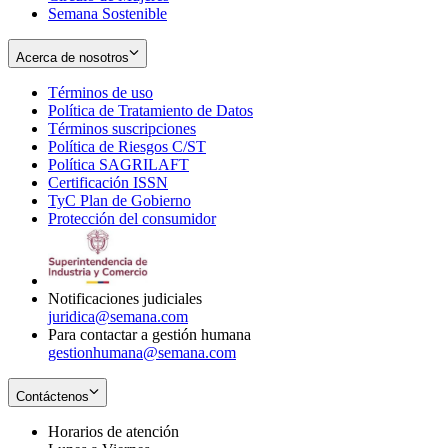
Semana Sostenible
Acerca de nosotros
Términos de uso
Opens
Política de Tratamiento de Datos
in
Opens
Términos suscripciones
new
Opens
in
Política de Riesgos C/ST
window
in
Opens
new
Política SAGRILAFT
Opens
new
in
window
Certificación ISSN
Opens
in
window
new
TyC Plan de Gobierno
in
new
Opens
window
Protección del consumidor
new
window
in
Opens
window
new
in
window
new
window
Notificaciones judiciales
juridica@semana.com
Para contactar a gestión humana
gestionhumana@semana.com
Contáctenos
Horarios de atención