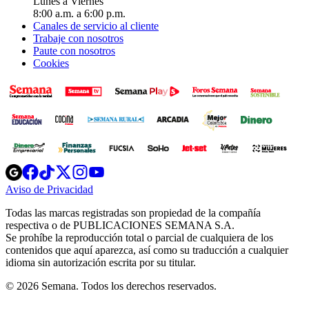
Lunes a Viernes
8:00 a.m. a 6:00 p.m.
Canales de servicio al cliente
Trabaje con nosotros
Paute con nosotros
Cookies
Opens
Opens
Opens
Opens
Opens
in
in
in
in
in
Aviso de Privacidad
Opens
new
new
new
new
new
in
window
window
window
window
window
Todas las marcas registradas son propiedad de la compañía
new
respectiva o de PUBLICACIONES SEMANA S.A.
window
Se prohíbe la reproducción total o parcial de cualquiera de los
contenidos que aquí aparezca, así como su traducción a cualquier
idioma sin autorización escrita por su titular.
© 2026 Semana. Todos los derechos reservados.