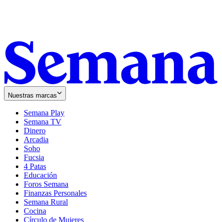
Nuestras marcas
Semana Play
Semana TV
Dinero
Arcadia
Soho
Opens
Fucsia
in
Opens
4 Patas
new
in
Educación
window
new
Foros Semana
window
Finanzas Personales
Semana Rural
Cocina
Círculo de Mujeres