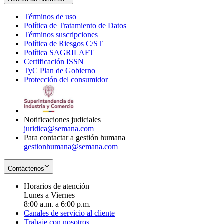
Términos de uso
Opens
Política de Tratamiento de Datos
in
Opens
Términos suscripciones
new
Opens
in
Política de Riesgos C/ST
window
in
Opens
new
Política SAGRILAFT
Opens
new
in
window
Certificación ISSN
Opens
in
window
new
TyC Plan de Gobierno
in
new
Opens
window
Protección del consumidor
new
window
in
Opens
window
new
in
window
new
window
Notificaciones judiciales
juridica@semana.com
Para contactar a gestión humana
gestionhumana@semana.com
Contáctenos
Horarios de atención
Lunes a Viernes
8:00 a.m. a 6:00 p.m.
Canales de servicio al cliente
Trabaje con nosotros