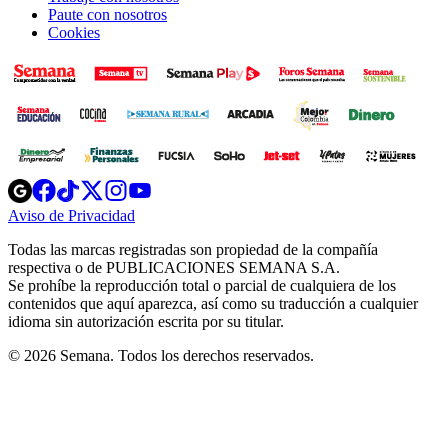
Paute con nosotros
Cookies
Opens
Opens
Opens
Opens
Opens
in
in
in
in
in
Aviso de Privacidad
Opens
new
new
new
new
new
in
window
window
window
window
window
Todas las marcas registradas son propiedad de la compañía
new
respectiva o de PUBLICACIONES SEMANA S.A.
window
Se prohíbe la reproducción total o parcial de cualquiera de los
contenidos que aquí aparezca, así como su traducción a cualquier
idioma sin autorización escrita por su titular.
© 2026 Semana. Todos los derechos reservados.