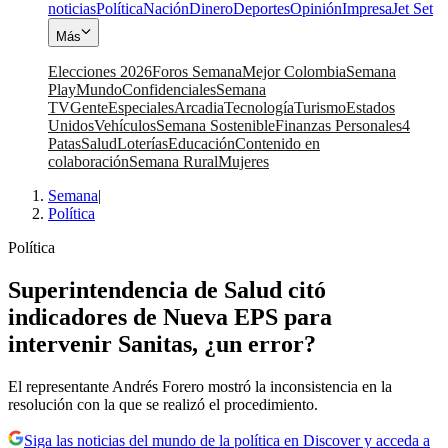
noticias
Política
Nación
Dinero
Deportes
Opinión
Impresa
Jet Set
Más
Elecciones 2026
Foros Semana
Mejor Colombia
Semana
Play
Mundo
Confidenciales
Semana
TV
Gente
Especiales
Arcadia
Tecnología
Turismo
Estados
Unidos
Vehículos
Semana Sostenible
Finanzas Personales
4
Patas
Salud
Loterías
Educación
Contenido en
colaboración
Semana Rural
Mujeres
Semana
|
Política
Política
Superintendencia de Salud citó
indicadores de Nueva EPS para
intervenir Sanitas, ¿un error?
El representante Andrés Forero mostró la inconsistencia en la
resolución con la que se realizó el procedimiento.
Siga las noticias del mundo de la política en Discover y acceda a