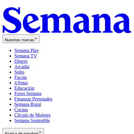
Nuestras marcas
Semana Play
Semana TV
Dinero
Arcadia
Soho
Opens
Fucsia
in
Opens
4 Patas
new
in
Educación
window
new
Foros Semana
window
Finanzas Personales
Semana Rural
Cocina
Círculo de Mujeres
Semana Sostenible
Acerca de nosotros