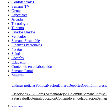
Confidenciales
Semana TV
Gente
Especiales
Arcadia
Tecnología
Turismo
Estados Unidos
Vehículos
Semana Sostenible
Finanzas Personales
4 Patas
Salud
Loterías
Educación
Contenido en colaboración
Semana Rural
Mujeres
Últimas noticias
Política
Nación
Dinero
Deportes
Opinión
Impresa
Elecciones 2026
Foros Semana
Mejor Colombia
Semana Play
Mu
Patas
Salud
Loterías
Educación
Contenido en colaboración
Seman
Semana
|