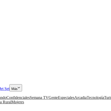
Jet Set
Más
ndo
Confidenciales
Semana TV
Gente
Especiales
Arcadia
Tecnología
Tur
a Rural
Mujeres