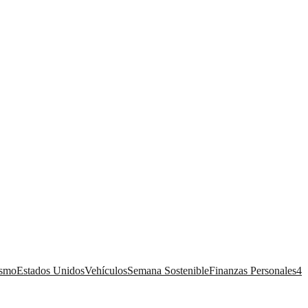
ismo
Estados Unidos
Vehículos
Semana Sostenible
Finanzas Personales
4