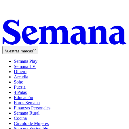
Nuestras marcas
Semana Play
Semana TV
Dinero
Arcadia
Soho
Opens
Fucsia
in
Opens
4 Patas
new
in
Educación
window
new
Foros Semana
window
Finanzas Personales
Semana Rural
Cocina
Círculo de Mujeres
Semana Sostenible