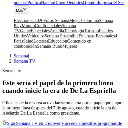
noticias
Política
Nación
Dinero
Deportes
Opinión
Impresa
Jet Set
Más
Elecciones 2026
Foros Semana
Mejor Colombia
Semana
Play
Mundo
Confidenciales
Semana
TV
Gente
Especiales
Arcadia
Tecnología
Turismo
Estados
Unidos
Vehículos
Semana Sostenible
Finanzas Personales
4
Patas
Salud
Loterías
Educación
Contenido en
colaboración
Semana Rural
Mujeres
Semana
|
Semana TV
Semana tv
Este sería el papel de la primera línea
cuando inicie la era de De La Espriella
Oficiales de la reserva activa lanzaron alerta por el papel que jugaría
la primera línea después del 7 de agosto, cuando inicie la era de
Abelardo De La Espriella como presidente.
Siga Semana TV en Discover y acceda a nuestros programas de