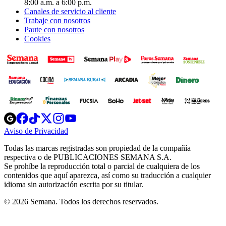
8:00 a.m. a 6:00 p.m.
Canales de servicio al cliente
Trabaje con nosotros
Paute con nosotros
Cookies
Opens
Opens
Opens
Opens
Opens
in
in
in
in
in
Aviso de Privacidad
Opens
new
new
new
new
new
in
window
window
window
window
window
Todas las marcas registradas son propiedad de la compañía
new
respectiva o de PUBLICACIONES SEMANA S.A.
window
Se prohíbe la reproducción total o parcial de cualquiera de los
contenidos que aquí aparezca, así como su traducción a cualquier
idioma sin autorización escrita por su titular.
© 2026 Semana. Todos los derechos reservados.