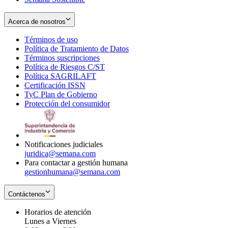
Acerca de nosotros
Términos de uso
Opens
Política de Tratamiento de Datos
in
Opens
Términos suscripciones
new
Opens
in
Política de Riesgos C/ST
window
in
Opens
new
Política SAGRILAFT
Opens
new
in
window
Certificación ISSN
Opens
in
window
new
TyC Plan de Gobierno
in
new
Opens
window
Protección del consumidor
new
window
in
Opens
window
new
in
window
new
window
Notificaciones judiciales
juridica@semana.com
Para contactar a gestión humana
gestionhumana@semana.com
Contáctenos
Horarios de atención
Lunes a Viernes