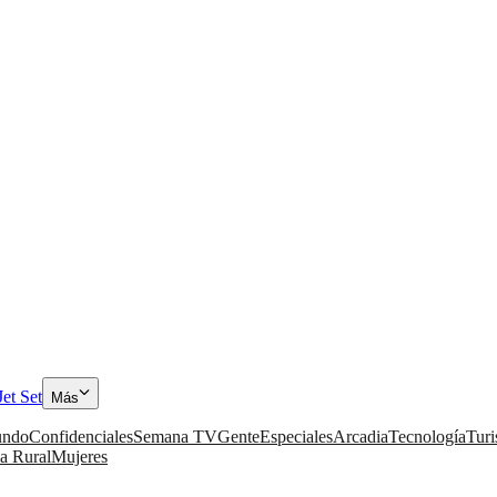
Jet Set
Más
ndo
Confidenciales
Semana TV
Gente
Especiales
Arcadia
Tecnología
Tur
a Rural
Mujeres