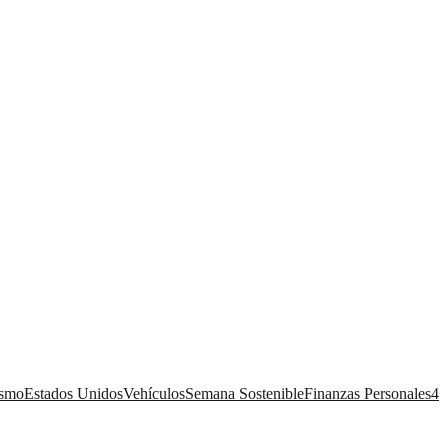
ismo
Estados Unidos
Vehículos
Semana Sostenible
Finanzas Personales
4