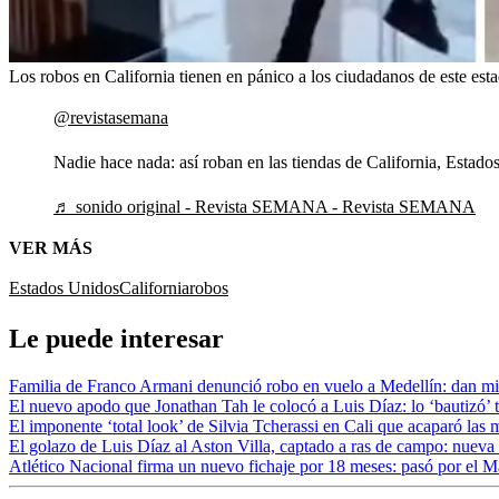
Los robos en California tienen en pánico a los ciudadanos de este es
@revistasemana
Nadie hace nada: así roban en las tiendas de California, Estad
♬ sonido original - Revista SEMANA - Revista SEMANA
VER MÁS
Estados Unidos
California
robos
Le puede interesar
Familia de Franco Armani denunció robo en vuelo a Medellín: dan mill
El nuevo apodo que Jonathan Tah le colocó a Luis Díaz: lo ‘bautizó’ t
El imponente ‘total look’ de Silvia Tcherassi en Cali que acaparó las 
El golazo de Luis Díaz al Aston Villa, captado a ras de campo: nueva
Atlético Nacional firma un nuevo fichaje por 18 meses: pasó por el M