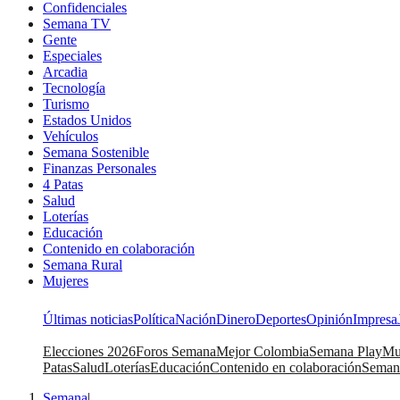
Confidenciales
Semana TV
Gente
Especiales
Arcadia
Tecnología
Turismo
Estados Unidos
Vehículos
Semana Sostenible
Finanzas Personales
4 Patas
Salud
Loterías
Educación
Contenido en colaboración
Semana Rural
Mujeres
Últimas noticias
Política
Nación
Dinero
Deportes
Opinión
Impresa
Elecciones 2026
Foros Semana
Mejor Colombia
Semana Play
Mu
Patas
Salud
Loterías
Educación
Contenido en colaboración
Seman
Semana
|