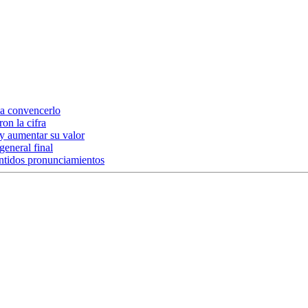
ca convencerlo
on la cifra
 y aumentar su valor
general final
ntidos pronunciamientos