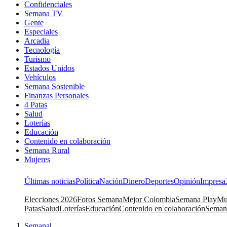
Confidenciales
Semana TV
Gente
Especiales
Arcadia
Tecnología
Turismo
Estados Unidos
Vehículos
Semana Sostenible
Finanzas Personales
4 Patas
Salud
Loterías
Educación
Contenido en colaboración
Semana Rural
Mujeres
Últimas noticias
Política
Nación
Dinero
Deportes
Opinión
Impresa
Elecciones 2026
Foros Semana
Mejor Colombia
Semana Play
Mu
Patas
Salud
Loterías
Educación
Contenido en colaboración
Seman
Semana
|