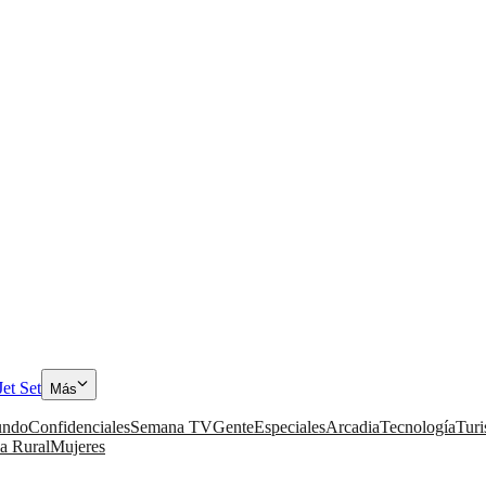
Jet Set
Más
ndo
Confidenciales
Semana TV
Gente
Especiales
Arcadia
Tecnología
Tur
a Rural
Mujeres