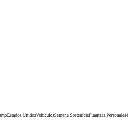
ismo
Estados Unidos
Vehículos
Semana Sostenible
Finanzas Personales
4