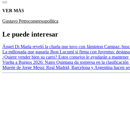
VER MÁS
Gustavo Petro
congreso
política
Le puede interesar
Ángel Di María reveló la charla que tuvo con Jáminton Campaz: bus
La millonada que ganaría Jhon Lucumí si firma con Juventus: destapar
¿Quiere vender bien su carro? Estos consejos le ayudarán a mantener
Vuelta a Burgos 2026: Nairo Quintana da sorpresa en la clasificación 
Muerte de Jorge Messi: Real Madrid, Barcelona y Argentina hacen se