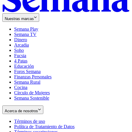
Nuestras marcas
Semana Play
Semana TV
Dinero
Arcadia
Soho
Opens
Fucsia
in
Opens
4 Patas
new
in
Educación
window
new
Foros Semana
window
Finanzas Personales
Semana Rural
Cocina
Círculo de Mujeres
Semana Sostenible
Acerca de nosotros
Términos de uso
Opens
Política de Tratamiento de Datos
in
Opens
Términos suscripciones
new
Opens
in