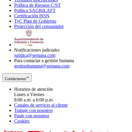
Política de Riesgos C/ST
window
in
Opens
new
Política SAGRILAFT
Opens
new
in
window
Certificación ISSN
Opens
in
window
new
TyC Plan de Gobierno
in
new
Opens
window
Protección del consumidor
new
window
in
Opens
window
new
in
window
new
window
Notificaciones judiciales
juridica@semana.com
Para contactar a gestión humana
gestionhumana@semana.com
Contáctenos
Horarios de atención
Lunes a Viernes
8:00 a.m. a 6:00 p.m.
Canales de servicio al cliente
Trabaje con nosotros
Paute con nosotros
Cookies