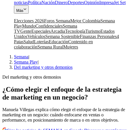
noticias
Política
Nación
Dinero
Deportes
Opinión
Impresa
Jet Set
Más
Elecciones 2026
Foros Semana
Mejor Colombia
Semana
Play
Mundo
Confidenciales
Semana
TV
Gente
Especiales
Arcadia
Tecnología
Turismo
Estados
Unidos
Vehículos
Semana Sostenible
Finanzas Personales
4
Patas
Salud
Loterías
Educación
Contenido en
colaboración
Semana Rural
Mujeres
Semana
|
Semana Play
|
Del marketing y otros demonios
Del marketing y otros demonios
¿Cómo elegir el enfoque de la estrategia
de marketing en un negocio?
Manuela Villegas explica cómo elegir el enfoque de la estrategia de
marketing en un negocio: cuándo enfocarse en ventas o
performance, en posicionamiento de marca o en otros objetivos.