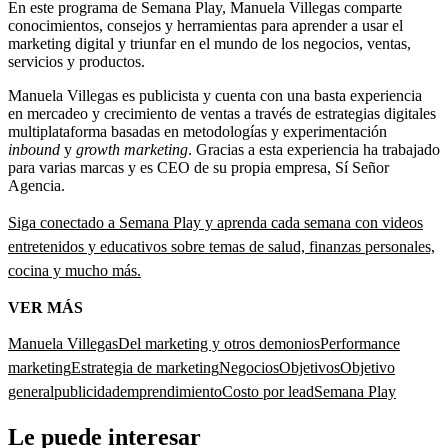
En este programa de Semana Play, Manuela Villegas comparte
conocimientos, consejos y herramientas para aprender a usar el
marketing digital y triunfar en el mundo de los negocios, ventas,
servicios y productos.
Manuela Villegas es publicista y cuenta con una basta experiencia
en mercadeo y crecimiento de ventas a través de estrategias digitales
multiplataforma basadas en metodologías y experimentación
inbound
y
growth marketing
. Gracias a esta experiencia ha trabajado
para varias marcas y es CEO de su propia empresa, Sí Señor
Agencia.
Siga conectado a Semana Play y aprenda cada semana con videos
entretenidos y educativos sobre temas de salud, finanzas personales,
cocina y mucho más.
VER MÁS
Manuela Villegas
Del marketing y otros demonios
Performance
marketing
Estrategia de marketing
Negocios
Objetivos
Objetivo
general
publicidad
emprendimiento
Costo por lead
Semana Play
Le puede interesar