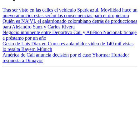
Tras ser visto en las calles el vehículo Spark azul, Movilidad hace un
nuevo anuncio: estas serían las consecuencias para el propietario
Quién es NA’VI, el galardonado colombiano detrás de producciones
para Alejandro Sanz y Carlos Rivera
Negocio inminente entre Deportivo Cali y Atlético Nacional: fichaje
a préstamo por un año
Gesto de Luis Díaz en Corea es aplaudido: video de 140 mil vistas
lo resalta Bayern Múnich
América de Cali anuncia decisión por el caso Yhormar Hurtado:
respuesta a Dimayor