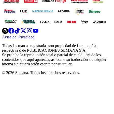
Opens
Opens
Opens
Opens
Opens
in
in
in
in
in
Aviso de Privacidad
Opens
new
new
new
new
new
in
window
window
window
window
window
Todas las marcas registradas son propiedad de la compañía
new
respectiva o de PUBLICACIONES SEMANA S.A.
window
Se prohíbe la reproducción total o parcial de cualquiera de los
contenidos que aquí aparezca, así como su traducción a cualquier
idioma sin autorización escrita por su titular.
© 2026 Semana. Todos los derechos reservados.