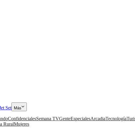
Jet Set
Más
ndo
Confidenciales
Semana TV
Gente
Especiales
Arcadia
Tecnología
Tur
a Rural
Mujeres