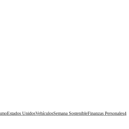
ismo
Estados Unidos
Vehículos
Semana Sostenible
Finanzas Personales
4