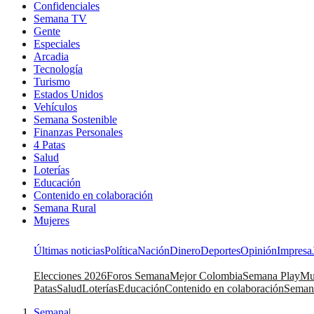
Confidenciales
Semana TV
Gente
Especiales
Arcadia
Tecnología
Turismo
Estados Unidos
Vehículos
Semana Sostenible
Finanzas Personales
4 Patas
Salud
Loterías
Educación
Contenido en colaboración
Semana Rural
Mujeres
Últimas noticias
Política
Nación
Dinero
Deportes
Opinión
Impresa
Elecciones 2026
Foros Semana
Mejor Colombia
Semana Play
Mu
Patas
Salud
Loterías
Educación
Contenido en colaboración
Seman
Semana
|