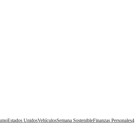
ismo
Estados Unidos
Vehículos
Semana Sostenible
Finanzas Personales
4