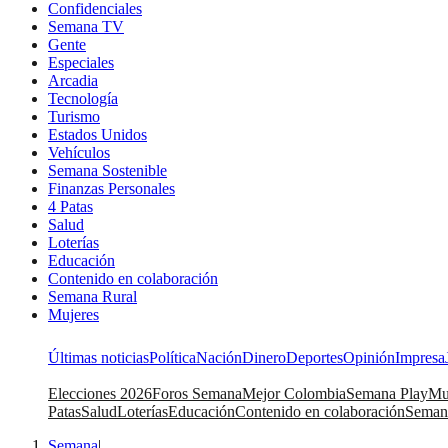
Confidenciales
Semana TV
Gente
Especiales
Arcadia
Tecnología
Turismo
Estados Unidos
Vehículos
Semana Sostenible
Finanzas Personales
4 Patas
Salud
Loterías
Educación
Contenido en colaboración
Semana Rural
Mujeres
Últimas noticias
Política
Nación
Dinero
Deportes
Opinión
Impresa
Elecciones 2026
Foros Semana
Mejor Colombia
Semana Play
Mu
Patas
Salud
Loterías
Educación
Contenido en colaboración
Seman
Semana
|