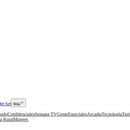
Jet Set
Más
ndo
Confidenciales
Semana TV
Gente
Especiales
Arcadia
Tecnología
Tur
a Rural
Mujeres