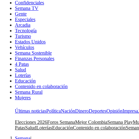
Confidenciales
Semana TV
Gente
Especiales
Arcadia
Tecnología
Turismo
Estados Unidos
Vehículos
Semana Sostenible
Finanzas Personales
4 Patas
Salud
Loterías
Educación
Contenido en colaboración
Semana Rural
Mujeres
Últimas noticias
Política
Nación
Dinero
Deportes
Opinión
Impresa
Elecciones 2026
Foros Semana
Mejor Colombia
Semana Play
Mu
Patas
Salud
Loterías
Educación
Contenido en colaboración
Seman
Semana
|