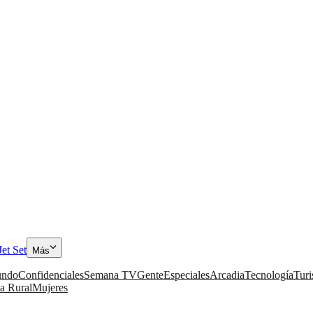
Jet Set
Más
ndo
Confidenciales
Semana TV
Gente
Especiales
Arcadia
Tecnología
Tur
a Rural
Mujeres