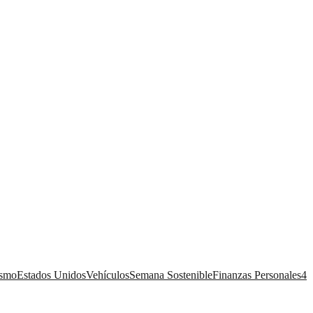
ismo
Estados Unidos
Vehículos
Semana Sostenible
Finanzas Personales
4