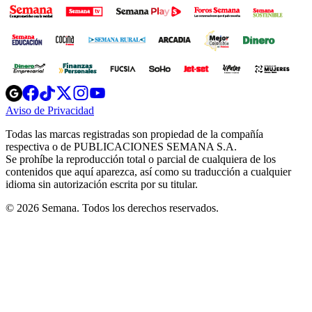
Opens
Opens
Opens
Opens
Opens
in
in
in
in
in
Aviso de Privacidad
Opens
new
new
new
new
new
in
window
window
window
window
window
Todas las marcas registradas son propiedad de la compañía
new
respectiva o de PUBLICACIONES SEMANA S.A.
window
Se prohíbe la reproducción total o parcial de cualquiera de los
contenidos que aquí aparezca, así como su traducción a cualquier
idioma sin autorización escrita por su titular.
© 2026 Semana. Todos los derechos reservados.