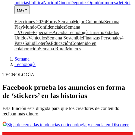
noticias
Política
Nación
Dinero
Deportes
Opinión
Impresa
Jet Set
Más
Elecciones 2026
Foros Semana
Mejor Colombia
Semana
Play
Mundo
Confidenciales
Semana
TV
Gente
Especiales
Arcadia
Tecnología
Turismo
Estados
Unidos
Vehículos
Semana Sostenible
Finanzas Personales
4
Patas
Salud
Loterías
Educación
Contenido en
colaboración
Semana Rural
Mujeres
Semana
|
Tecnología
TECNOLOGÍA
Facebook prueba los anuncios en forma
de ‘stickers’ en las historias
Esta función está dirigida para que los creadores de contenido
reciban más dinero.
Siga de cerca las tendencias en tecnología y ciencia en Discover