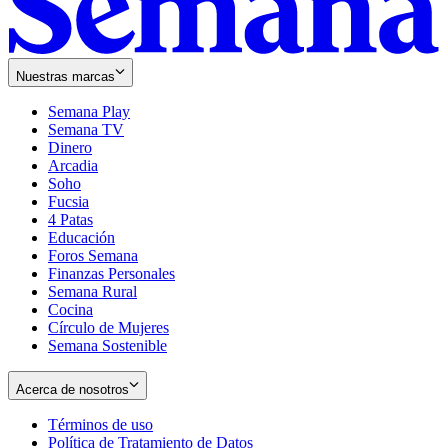
Nuestras marcas
Semana Play
Semana TV
Dinero
Arcadia
Soho
Opens
Fucsia
in
Opens
4 Patas
new
in
Educación
window
new
Foros Semana
window
Finanzas Personales
Semana Rural
Cocina
Círculo de Mujeres
Semana Sostenible
Acerca de nosotros
Términos de uso
Opens
Política de Tratamiento de Datos
in
Opens