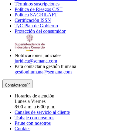
Términos suscripciones
new
Opens
in
Política de Riesgos C/ST
window
in
Opens
new
Política SAGRILAFT
Opens
new
in
window
Certificación ISSN
Opens
in
window
new
TyC Plan de Gobierno
in
new
Opens
window
Protección del consumidor
new
window
in
Opens
window
new
in
window
new
window
Notificaciones judiciales
juridica@semana.com
Para contactar a gestión humana
gestionhumana@semana.com
Contáctenos
Horarios de atención
Lunes a Viernes
8:00 a.m. a 6:00 p.m.
Canales de servicio al cliente
Trabaje con nosotros
Paute con nosotros
Cookies