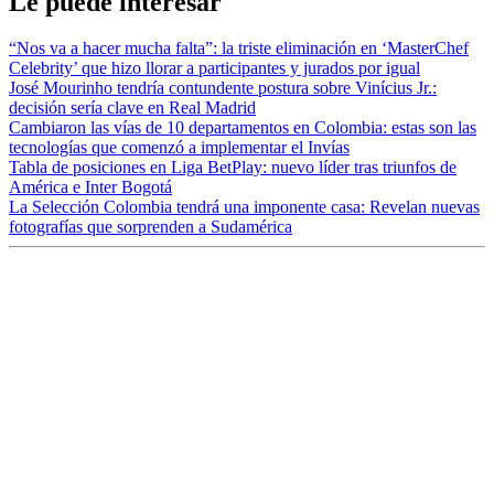
Le puede interesar
“Nos va a hacer mucha falta”: la triste eliminación en ‘MasterChef
Celebrity’ que hizo llorar a participantes y jurados por igual
José Mourinho tendría contundente postura sobre Vinícius Jr.:
decisión sería clave en Real Madrid
Cambiaron las vías de 10 departamentos en Colombia: estas son las
tecnologías que comenzó a implementar el Invías
Tabla de posiciones en Liga BetPlay: nuevo líder tras triunfos de
América e Inter Bogotá
La Selección Colombia tendrá una imponente casa: Revelan nuevas
fotografías que sorprenden a Sudamérica