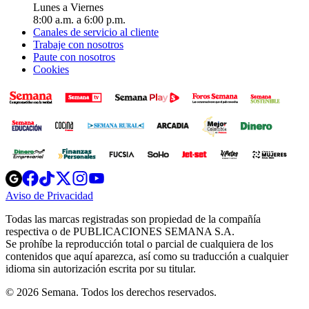
Lunes a Viernes
8:00 a.m. a 6:00 p.m.
Canales de servicio al cliente
Trabaje con nosotros
Paute con nosotros
Cookies
Opens
Opens
Opens
Opens
Opens
in
in
in
in
in
Aviso de Privacidad
Opens
new
new
new
new
new
in
window
window
window
window
window
Todas las marcas registradas son propiedad de la compañía
new
respectiva o de PUBLICACIONES SEMANA S.A.
window
Se prohíbe la reproducción total o parcial de cualquiera de los
contenidos que aquí aparezca, así como su traducción a cualquier
idioma sin autorización escrita por su titular.
© 2026 Semana. Todos los derechos reservados.