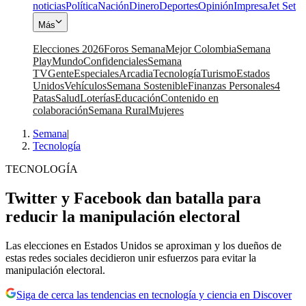
noticias
Política
Nación
Dinero
Deportes
Opinión
Impresa
Jet Set
Más
Elecciones 2026
Foros Semana
Mejor Colombia
Semana
Play
Mundo
Confidenciales
Semana
TV
Gente
Especiales
Arcadia
Tecnología
Turismo
Estados
Unidos
Vehículos
Semana Sostenible
Finanzas Personales
4
Patas
Salud
Loterías
Educación
Contenido en
colaboración
Semana Rural
Mujeres
Semana
|
Tecnología
TECNOLOGÍA
Twitter y Facebook dan batalla para
reducir la manipulación electoral
Las elecciones en Estados Unidos se aproximan y los dueños de
estas redes sociales decidieron unir esfuerzos para evitar la
manipulación electoral.
Siga de cerca las tendencias en tecnología y ciencia en Discover