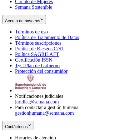
Círculo de Mujeres
Semana Sostenible
Acerca de nosotros
Términos de uso
Opens
Política de Tratamiento de Datos
in
Opens
Términos suscripciones
new
Opens
in
Política de Riesgos C/ST
window
in
Opens
new
Política SAGRILAFT
Opens
new
in
window
Certificación ISSN
Opens
in
window
new
TyC Plan de Gobierno
in
new
Opens
window
Protección del consumidor
new
window
in
Opens
window
new
in
window
new
window
Notificaciones judiciales
juridica@semana.com
Para contactar a gestión humana
gestionhumana@semana.com
Contáctenos
Horarios de atención