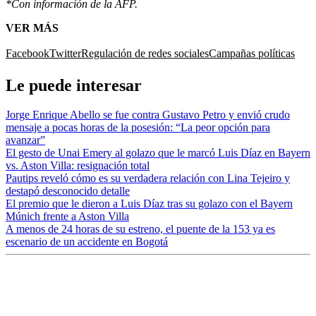
*Con información de la AFP.
VER MÁS
Facebook
Twitter
Regulación de redes sociales
Campañas políticas
Le puede interesar
Jorge Enrique Abello se fue contra Gustavo Petro y envió crudo
mensaje a pocas horas de la posesión: “La peor opción para
avanzar”
El gesto de Unai Emery al golazo que le marcó Luis Díaz en Bayern
vs. Aston Villa: resignación total
Pautips reveló cómo es su verdadera relación con Lina Tejeiro y
destapó desconocido detalle
El premio que le dieron a Luis Díaz tras su golazo con el Bayern
Múnich frente a Aston Villa
A menos de 24 horas de su estreno, el puente de la 153 ya es
escenario de un accidente en Bogotá