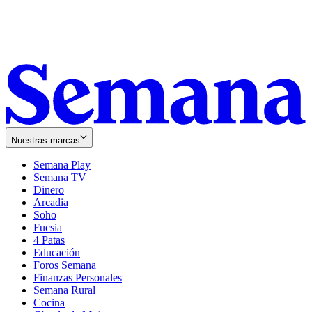
Nuestras marcas
Semana Play
Semana TV
Dinero
Arcadia
Soho
Opens
Fucsia
in
Opens
4 Patas
new
in
Educación
window
new
Foros Semana
window
Finanzas Personales
Semana Rural
Cocina