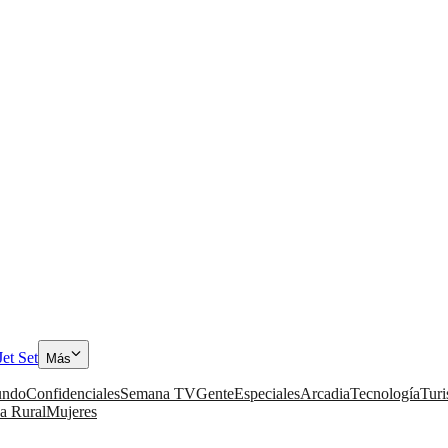
Jet Set
Más
ndo
Confidenciales
Semana TV
Gente
Especiales
Arcadia
Tecnología
Tur
a Rural
Mujeres