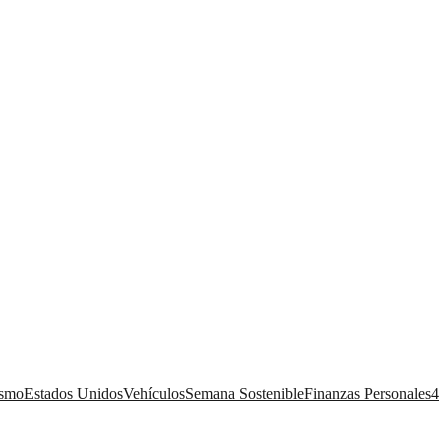
ismo
Estados Unidos
Vehículos
Semana Sostenible
Finanzas Personales
4