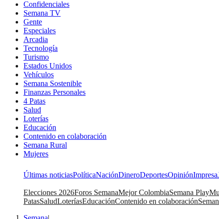
Confidenciales
Semana TV
Gente
Especiales
Arcadia
Tecnología
Turismo
Estados Unidos
Vehículos
Semana Sostenible
Finanzas Personales
4 Patas
Salud
Loterías
Educación
Contenido en colaboración
Semana Rural
Mujeres
Últimas noticias
Política
Nación
Dinero
Deportes
Opinión
Impresa
Elecciones 2026
Foros Semana
Mejor Colombia
Semana Play
Mu
Patas
Salud
Loterías
Educación
Contenido en colaboración
Seman
Semana
|