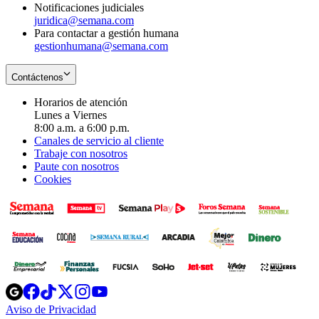
Notificaciones judiciales
juridica@semana.com
Para contactar a gestión humana
gestionhumana@semana.com
Contáctenos
Horarios de atención
Lunes a Viernes
8:00 a.m. a 6:00 p.m.
Canales de servicio al cliente
Trabaje con nosotros
Paute con nosotros
Cookies
Opens
Opens
Opens
Opens
Opens
in
in
in
in
in
Aviso de Privacidad
Opens
new
new
new
new
new