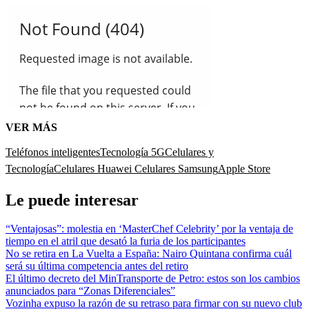
VER MÁS
Teléfonos inteligentes
Tecnología 5G
Celulares y
Tecnología
Celulares Huawei
Celulares Samsung
Apple Store
Le puede interesar
“Ventajosas”: molestia en ‘MasterChef Celebrity’ por la ventaja de
tiempo en el atril que desató la furia de los participantes
No se retira en La Vuelta a España: Nairo Quintana confirma cuál
será su última competencia antes del retiro
El último decreto del MinTransporte de Petro: estos son los cambios
anunciados para “Zonas Diferenciales”
Vozinha expuso la razón de su retraso para firmar con su nuevo club