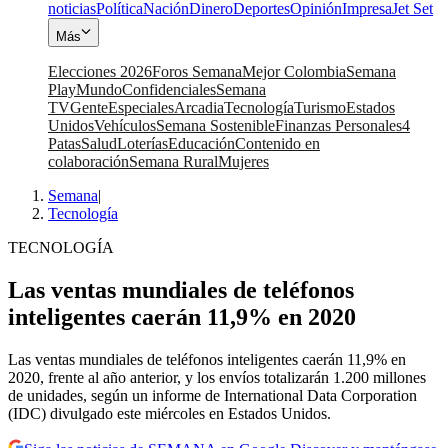
noticias
Política
Nación
Dinero
Deportes
Opinión
Impresa
Jet Set
Más
Elecciones 2026
Foros Semana
Mejor Colombia
Semana
Play
Mundo
Confidenciales
Semana
TV
Gente
Especiales
Arcadia
Tecnología
Turismo
Estados
Unidos
Vehículos
Semana Sostenible
Finanzas Personales
4
Patas
Salud
Loterías
Educación
Contenido en
colaboración
Semana Rural
Mujeres
Semana
|
Tecnología
TECNOLOGÍA
Las ventas mundiales de teléfonos
inteligentes caerán 11,9% en 2020
Las ventas mundiales de teléfonos inteligentes caerán 11,9% en
2020, frente al año anterior, y los envíos totalizarán 1.200 millones
de unidades, según un informe de International Data Corporation
(IDC) divulgado este miércoles en Estados Unidos.