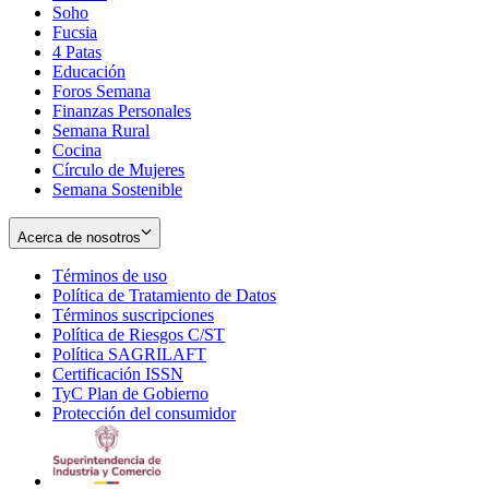
Soho
Opens
Fucsia
in
Opens
4 Patas
new
in
Educación
window
new
Foros Semana
window
Finanzas Personales
Semana Rural
Cocina
Círculo de Mujeres
Semana Sostenible
Acerca de nosotros
Términos de uso
Opens
Política de Tratamiento de Datos
in
Opens
Términos suscripciones
new
Opens
in
Política de Riesgos C/ST
window
in
Opens
new
Política SAGRILAFT
Opens
new
in
window
Certificación ISSN
Opens
in
window
new
TyC Plan de Gobierno
in
new
Opens
window
Protección del consumidor
new
window
in
Opens
window
new
in
window
new
window