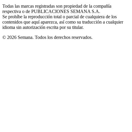
in
window
window
window
window
window
Todas las marcas registradas son propiedad de la compañía
new
respectiva o de PUBLICACIONES SEMANA S.A.
window
Se prohíbe la reproducción total o parcial de cualquiera de los
contenidos que aquí aparezca, así como su traducción a cualquier
idioma sin autorización escrita por su titular.
© 2026 Semana. Todos los derechos reservados.