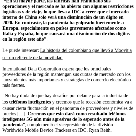
“En su mayor parte, las fábricas han reanudado sus
operaciones y el mercado se ha abierto con algunas restricciones
logísticas y de viaje, lo que lleva a IDC a creer que el mercado
interno de China solo verá una disminución de un dígito en
2020. En contraste, la pandemia ha golpeado fuertemente a
Europa, especialmente en países gravemente afectados como
Italia y España, lo que causará una disminución de dos dígitos
en la región este año”
.
Le puede interesar:
La historia del colombiano que llevó a Moovit a
ser un referente de la movilidad
International Data Corporation espera que los principales
proveedores de la región mantengan sus cuotas de mercado con los
lanzamientos más importantes y estrategias de comercio electrónico
más fuertes.
"No hay duda de que hay desafíos por delante para la industria de
los
teléfonos inteligentes
y creemos que la recesión económica va a
causar cierta fluctuación en el panorama de proveedores y niveles de
precios […].
Creemos que esto dará como resultado teléfonos
inteligentes 5G aún más agresivos de lo esperado antes de la
pandemia
”, complementó el vicepresidente de la división
Worldwide Mobile Device Trackers en IDC, Ryan Reith.