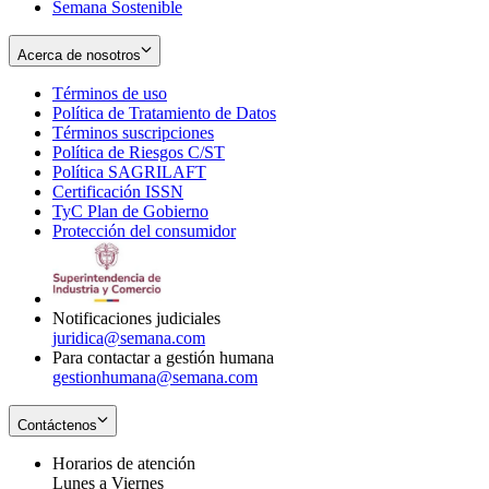
Semana Sostenible
Acerca de nosotros
Términos de uso
Opens
Política de Tratamiento de Datos
in
Opens
Términos suscripciones
new
Opens
in
Política de Riesgos C/ST
window
in
Opens
new
Política SAGRILAFT
Opens
new
in
window
Certificación ISSN
Opens
in
window
new
TyC Plan de Gobierno
in
new
Opens
window
Protección del consumidor
new
window
in
Opens
window
new
in
window
new
window
Notificaciones judiciales
juridica@semana.com
Para contactar a gestión humana
gestionhumana@semana.com
Contáctenos
Horarios de atención
Lunes a Viernes