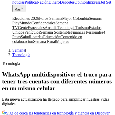
noticias
Política
Nación
Dinero
Deportes
Opinión
Impresa
Jet Set
Más
Elecciones 2026
Foros Semana
Mejor Colombia
Semana
Play
Mundo
Confidenciales
Semana
TV
Gente
Especiales
Arcadia
Tecnología
Turismo
Estados
Unidos
Vehículos
Semana Sostenible
Finanzas Personales
4
Patas
Salud
Loterías
Educación
Contenido en
colaboración
Semana Rural
Mujeres
Semana
|
Tecnología
Tecnología
WhatsApp multidispositivo: el truco para
tener tres cuentas con diferentes números
en un mismo celular
Esta nueva actualización ha llegado para simplificar nuestras vidas
digitales.
Siga de cerca las tendencias en tecnología y ciencia en Discover