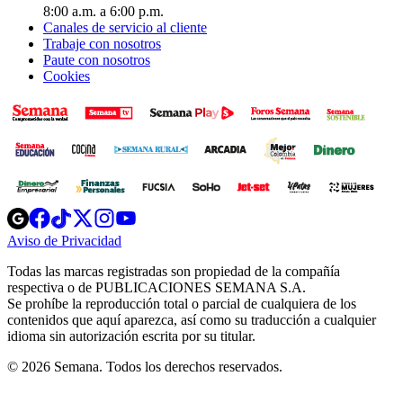
8:00 a.m. a 6:00 p.m.
Canales de servicio al cliente
Trabaje con nosotros
Paute con nosotros
Cookies
Opens
Opens
Opens
Opens
Opens
in
in
in
in
in
Aviso de Privacidad
Opens
new
new
new
new
new
in
window
window
window
window
window
Todas las marcas registradas son propiedad de la compañía
new
respectiva o de PUBLICACIONES SEMANA S.A.
window
Se prohíbe la reproducción total o parcial de cualquiera de los
contenidos que aquí aparezca, así como su traducción a cualquier
idioma sin autorización escrita por su titular.
© 2026 Semana. Todos los derechos reservados.