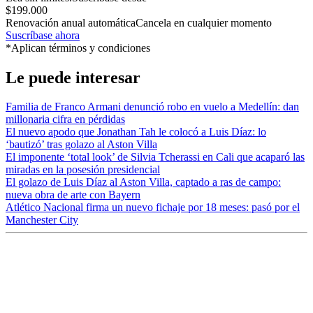
$199.000
Renovación anual automática
Cancela en cualquier momento
Suscríbase ahora
*Aplican términos y condiciones
Le puede interesar
Familia de Franco Armani denunció robo en vuelo a Medellín: dan
millonaria cifra en pérdidas
El nuevo apodo que Jonathan Tah le colocó a Luis Díaz: lo
‘bautizó’ tras golazo al Aston Villa
El imponente ‘total look’ de Silvia Tcherassi en Cali que acaparó las
miradas en la posesión presidencial
El golazo de Luis Díaz al Aston Villa, captado a ras de campo:
nueva obra de arte con Bayern
Atlético Nacional firma un nuevo fichaje por 18 meses: pasó por el
Manchester City