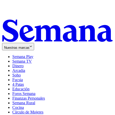
Nuestras marcas
Semana Play
Semana TV
Dinero
Arcadia
Soho
Opens
Fucsia
in
Opens
4 Patas
new
in
Educación
window
new
Foros Semana
window
Finanzas Personales
Semana Rural
Cocina
Círculo de Mujeres