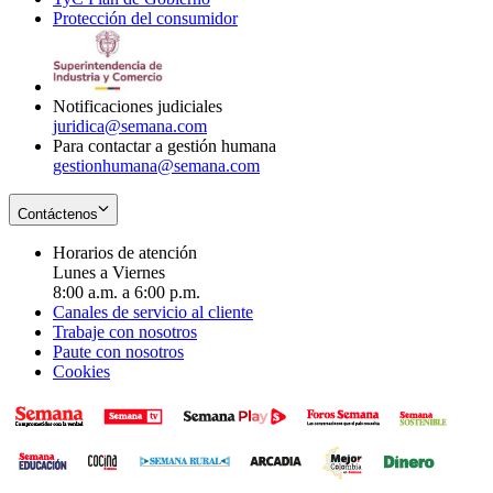
Protección del consumidor
new
window
in
Opens
window
new
in
window
new
window
Notificaciones judiciales
juridica@semana.com
Para contactar a gestión humana
gestionhumana@semana.com
Contáctenos
Horarios de atención
Lunes a Viernes
8:00 a.m. a 6:00 p.m.
Canales de servicio al cliente
Trabaje con nosotros
Paute con nosotros
Cookies