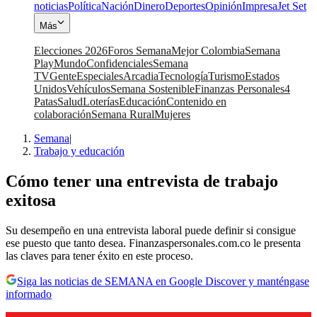
noticias
Política
Nación
Dinero
Deportes
Opinión
Impresa
Jet Set
Más
Elecciones 2026
Foros Semana
Mejor Colombia
Semana
Play
Mundo
Confidenciales
Semana
TV
Gente
Especiales
Arcadia
Tecnología
Turismo
Estados
Unidos
Vehículos
Semana Sostenible
Finanzas Personales
4
Patas
Salud
Loterías
Educación
Contenido en
colaboración
Semana Rural
Mujeres
Semana
|
Trabajo y educación
Cómo tener una entrevista de trabajo
exitosa
Su desempeño en una entrevista laboral puede definir si consigue
ese puesto que tanto desea. Finanzaspersonales.com.co le presenta
las claves para tener éxito en este proceso.
Siga las noticias de SEMANA en Google Discover y manténgase
informado