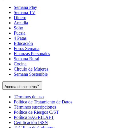
Semana Play
Semana TV
Dinero
Arcadia
Soho
Opens
Fucsia
in
Opens
4 Patas
new
in
Educación
window
new
Foros Semana
window
Finanzas Personales
Semana Rural
Cocina
Círculo de Mujeres
Semana Sostenible
Acerca de nosotros
Términos de uso
Opens
Política de Tratamiento de Datos
in
Opens
Términos suscripciones
new
Opens
in
Política de Riesgos C/ST
window
in
Opens
new
Política SAGRILAFT
Opens
new
in
window
Certificación ISSN
Opens
in
window
new
TyC Plan de Gobierno
in
new
Opens
window