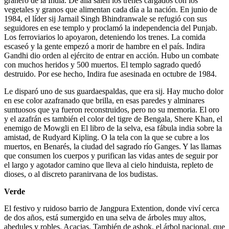
granero de la India. De allá salen los trenes cargados con los
vegetales y granos que alimentan cada día a la nación. En junio de
1984, el líder sij Jarnail Singh Bhindranwale se refugió con sus
seguidores en ese templo y proclamó la independencia del Punjab.
Los ferroviarios lo apoyaron, deteniendo los trenes. La comida
escaseó y la gente empezó a morir de hambre en el país. Indira
Gandhi dio orden al ejército de entrar en acción. Hubo un combate
con muchos heridos y 500 muertos. El templo sagrado quedó
destruido. Por ese hecho, Indira fue asesinada en octubre de 1984.
Le disparó uno de sus guardaespaldas, que era sij. Hay mucho dolor
en ese color azafranado que brilla, en esas paredes y alminares
suntuosos que ya fueron reconstruidos, pero no su memoria. El oro
y el azafrán es también el color del tigre de Bengala, Shere Khan, el
enemigo de Mowgli en El libro de la selva, esa fábula india sobre la
amistad, de Rudyard Kipling. O la tela con la que se cubre a los
muertos, en Benarés, la ciudad del sagrado río Ganges. Y las llamas
que consumen los cuerpos y purifican las vidas antes de seguir por
el largo y agotador camino que lleva al cielo hinduista, repleto de
dioses, o al discreto paranirvana de los budistas.
Verde
El festivo y ruidoso barrio de Jangpura Extention, donde viví cerca
de dos años, está sumergido en una selva de árboles muy altos,
abedules y robles. Acacias. También de ashok, el árbol nacional, que