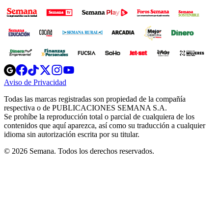
Opens
Opens
Opens
Opens
Opens
in
in
in
in
in
Aviso de Privacidad
Opens
new
new
new
new
new
in
window
window
window
window
window
Todas las marcas registradas son propiedad de la compañía
new
respectiva o de PUBLICACIONES SEMANA S.A.
window
Se prohíbe la reproducción total o parcial de cualquiera de los
contenidos que aquí aparezca, así como su traducción a cualquier
idioma sin autorización escrita por su titular.
© 2026 Semana. Todos los derechos reservados.