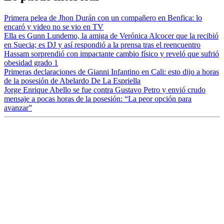
Primera pelea de Jhon Durán con un compañero en Benfica: lo
encaró y video no se vio en TV
Ella es Gunn Lundemo, la amiga de Verónica Alcocer que la recibió
en Suecia; es DJ y así respondió a la prensa tras el reencuentro
Hassam sorprendió con impactante cambio físico y reveló que sufrió
obesidad grado 1
Primeras declaraciones de Gianni Infantino en Cali: esto dijo a horas
de la posesión de Abelardo De La Espriella
Jorge Enrique Abello se fue contra Gustavo Petro y envió crudo
mensaje a pocas horas de la posesión: “La peor opción para
avanzar”