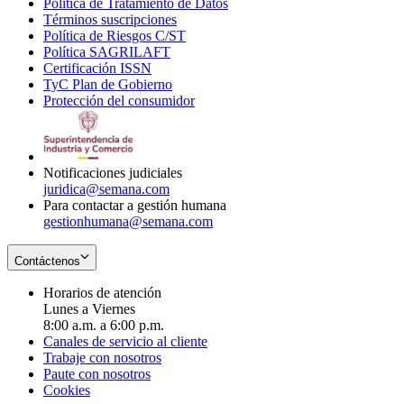
Política de Tratamiento de Datos
in
Opens
Términos suscripciones
new
Opens
in
Política de Riesgos C/ST
window
in
Opens
new
Política SAGRILAFT
Opens
new
in
window
Certificación ISSN
Opens
in
window
new
TyC Plan de Gobierno
in
new
Opens
window
Protección del consumidor
new
window
in
Opens
window
new
in
window
new
window
Notificaciones judiciales
juridica@semana.com
Para contactar a gestión humana
gestionhumana@semana.com
Contáctenos
Horarios de atención
Lunes a Viernes
8:00 a.m. a 6:00 p.m.
Canales de servicio al cliente
Trabaje con nosotros
Paute con nosotros
Cookies