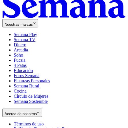
Nuestras marcas
Semana Play
Semana TV
Dinero
Arcadia
Soho
Opens
Fucsia
in
Opens
4 Patas
new
in
Educación
window
new
Foros Semana
window
Finanzas Personales
Semana Rural
Cocina
Círculo de Mujeres
Semana Sostenible
Acerca de nosotros
Términos de uso
Opens