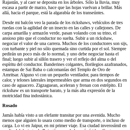
Rajastán, y al caer se deposita en los árboles. Sólo la lluvia, muy
escasa a partir de marzo, hace que las hojas vuelvan a brillar. Más
allá, hacia el parque, está la algarabía de los transeúntes.
Desde mi balcón veo la parada de los rickshaws, vehículos de tres
ruedas con la agilidad de un insecto en las calles y callejones. De
carpa amarilla y armazón verde, pasan volando con su trino, el
ansioso pito que el conductor no suelta. Subir a un rickshaw,
negociar el valor de una carrera. Muchos de los conductores son sijs,
con turbante y piel no sólo quemada sino curtida por el sol. Siempre
pedirán un poco más de lo normal, y uno debe negociar hasta el
final; luego subir al sillón trasero y ver el reflejo del alma o del
espíritu del conductor. Banderines colgantes, florilegios azafranados,
estampas de Sai Baba o calcomanías del Templo de Oro de
Amritsar. Alguno vi con un pequeño ventilador, para tiempos de
calor, y telones laterales impermeables que arma en dos segundos en
caso de aguacero. Zigzaguean, aceleran y frenan con estrépito. El
rickshaw es un transporte barato, y la más alta expresión de la
motricidad fina indostánica.
Rosado
Jamás había visto a un elefante transitar por una avenida. Mucho
menos que alguien lo usara como medio de transporte, o incluso de
carga. Lo vi en Jaipur, en mi primer viaje. Esa ciudad inverosímil en