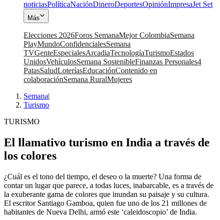
noticias
Política
Nación
Dinero
Deportes
Opinión
Impresa
Jet Set
Más
Elecciones 2026
Foros Semana
Mejor Colombia
Semana
Play
Mundo
Confidenciales
Semana
TV
Gente
Especiales
Arcadia
Tecnología
Turismo
Estados
Unidos
Vehículos
Semana Sostenible
Finanzas Personales
4
Patas
Salud
Loterías
Educación
Contenido en
colaboración
Semana Rural
Mujeres
Semana
|
Turismo
TURISMO
El llamativo turismo en India a través de
los colores
¿Cuál es el tono del tiempo, el deseo o la muerte? Una forma de
contar un lugar que parece, a todas luces, inabarcable, es a través de
la exuberante gama de colores que inundan su paisaje y su cultura.
El escritor Santiago Gamboa, quien fue uno de los 21 millones de
habitantes de Nueva Delhi, armó este ‘caleidoscopio’ de India.