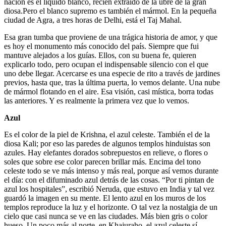
nación es el líquido blanco, recién extraído de la ubre de la gran
diosa.Pero el blanco supremo es también el mármol. En la pequeña
ciudad de Agra, a tres horas de Delhi, está el Taj Mahal.
Esa gran tumba que proviene de una trágica historia de amor, y que
es hoy el monumento más conocido del país. Siempre que fui
mantuve alejados a los guías. Ellos, con su buena fe, quieren
explicarlo todo, pero ocupan el indispensable silencio con el que
uno debe llegar. Acercarse es una especie de rito a través de jardines
previos, hasta que, tras la última puerta, lo vemos delante. Una nube
de mármol flotando en el aire. Esa visión, casi mística, borra todas
las anteriores. Y es realmente la primera vez que lo vemos.
Azul
Es el color de la piel de Krishna, el azul celeste. También el de la
diosa Kali; por eso las paredes de algunos templos hinduistas son
azules. Hay elefantes dorados sobrepuestos en relieve, o flores o
soles que sobre ese color parecen brillar más. Encima del tono
celeste todo se ve más intenso y más real, porque así vemos durante
el día: con el difuminado azul detrás de las cosas. “Por ti pintan de
azul los hospitales”, escribió Neruda, que estuvo en India y tal vez
guardó la imagen en su mente. El lento azul en los muros de los
templos reproduce la luz y el horizonte. O tal vez la nostalgia de un
cielo que casi nunca se ve en las ciudades. Más bien gris o color
hueso. Un poco más al norte, en Khajuraho, el azul celeste sí