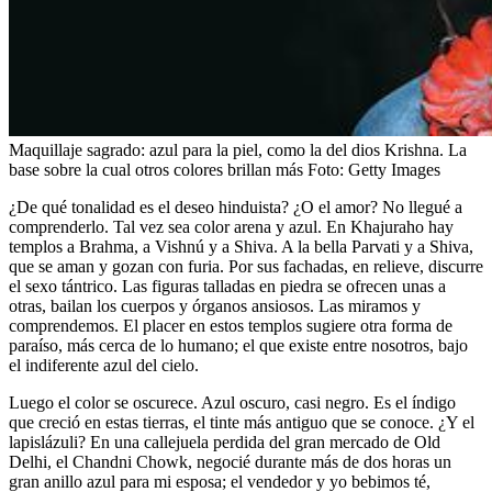
Maquillaje sagrado: azul para la piel, como la del dios Krishna. La
base sobre la cual otros colores brillan más
Foto:
Getty Images
¿De qué tonalidad es el deseo hinduista? ¿O el amor? No llegué a
comprenderlo. Tal vez sea color arena y azul. En Khajuraho hay
templos a Brahma, a Vishnú y a Shiva. A la bella Parvati y a Shiva,
que se aman y gozan con furia. Por sus fachadas, en relieve, discurre
el sexo tántrico. Las figuras talladas en piedra se ofrecen unas a
otras, bailan los cuerpos y órganos ansiosos. Las miramos y
comprendemos. El placer en estos templos sugiere otra forma de
paraíso, más cerca de lo humano; el que existe entre nosotros, bajo
el indiferente azul del cielo.
Luego el color se oscurece. Azul oscuro, casi negro. Es el índigo
que creció en estas tierras, el tinte más antiguo que se conoce. ¿Y el
lapislázuli? En una callejuela perdida del gran mercado de Old
Delhi, el Chandni Chowk, negocié durante más de dos horas un
gran anillo azul para mi esposa; el vendedor y yo bebimos té,