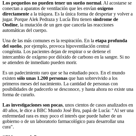
Los pequeños no pueden tener un sueño normal
. Al acostarse se
conectan a aparatos de ventilación que les envían
oxígeno
directamente
a la tráquea. Es la única forma de despertar y volver a
jugar. Porque Alek Pedraza y Lucía Bru tienen
s
índrome de
Ondin
e
, la mutación de un gen que cancela las reacciones
automáticas del cuerpo.
Una de las más comunes es la respiración. En la
etapa profunda
del sueño
, por ejemplo, provoca hipoventilación central
congénita. Los pacientes dejan de respirar o se detiene el
intercambio de oxígeno por dióxido de carbono en la sangre. Si no
se atienden de inmediato pueden morir.
Es un padecimiento raro que se ha estudiado poco. En el mundo
existen
sólo unas 1.200 personas
que han sobrevivido a los
primeros meses del nacimiento. La cantidad de personas con
posibilidades de padecerlo se desconoce, y hasta ahora no existe una
forma de curarlo.
Las investigaciones son pocas
, unos cientos de casos analizados en
40 años, le dice a BBC Mundo José Bru, papá de Lucía: "Al ser una
enfermedad rara es muy poco el interés que puede haber de un
gobierno o de un laboratorio farmacológico para desarrollar una
cura".