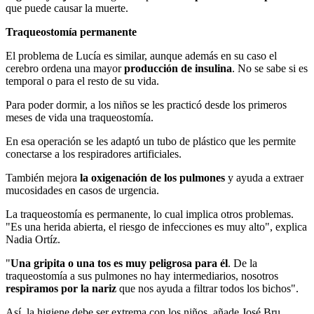
que puede causar la muerte.
Traqueostomía permanente
El problema de Lucía es similar, aunque además en su caso el
cerebro ordena una mayor
producción de insulina
. No se sabe si es
temporal o para el resto de su vida.
Para poder dormir, a los niños se les practicó desde los primeros
meses de vida una traqueostomía.
En esa operación se les adaptó un tubo de plástico que les permite
conectarse a los respiradores artificiales.
También mejora
la oxigenación de los pulmones
y ayuda a extraer
mucosidades en casos de urgencia.
La traqueostomía es permanente, lo cual implica otros problemas.
"Es una herida abierta, el riesgo de infecciones es muy alto", explica
Nadia Ortíz.
"
Una gripita o una tos es muy peligrosa para él
. De la
traqueostomía a sus pulmones no hay intermediarios, nosotros
respiramos por la nariz
que nos ayuda a filtrar todos los bichos".
Así, la higiene debe ser extrema con los niños, añade José Bru.