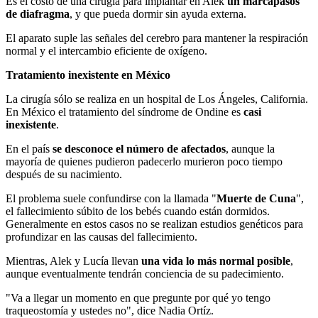
Es el costo de una cirugía para implantar en Alek
un marcapasos
de diafragma
, y que pueda dormir sin ayuda externa.
El aparato suple las señales del cerebro para mantener la respiración
normal y el intercambio eficiente de oxígeno.
Tratamiento inexistente en México
La cirugía sólo se realiza en un hospital de Los Ángeles, California.
En México el tratamiento del síndrome de Ondine es
casi
inexistente
.
En el país
se desconoce el número de afectados
, aunque la
mayoría de quienes pudieron padecerlo murieron poco tiempo
después de su nacimiento.
El problema suele confundirse con la llamada "
Muerte de Cuna
",
el fallecimiento súbito de los bebés cuando están dormidos.
Generalmente en estos casos no se realizan estudios genéticos para
profundizar en las causas del fallecimiento.
Mientras, Alek y Lucía llevan
una vida lo más normal posible
,
aunque eventualmente tendrán conciencia de su padecimiento.
"Va a llegar un momento en que pregunte por qué yo tengo
traqueostomía y ustedes no", dice Nadia Ortíz.