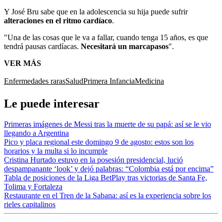
Y José Bru sabe que en la adolescencia su hija puede sufrir
alteraciones en el ritmo card
í
aco
.
"Una de las cosas que le va a fallar, cuando tenga 15 años, es que
tendrá pausas cardíacas.
Necesitará un marcapasos
".
VER MÁS
Enfermedades raras
Salud
Primera Infancia
Medicina
Le puede interesar
Primeras imágenes de Messi tras la muerte de su papá: así se le vio
llegando a Argentina
Pico y placa regional este domingo 9 de agosto: estos son los
horarios y la multa si lo incumple
Cristina Hurtado estuvo en la posesión presidencial, lució
despampanante ‘look’ y dejó palabras: “Colombia está por encima”
Tabla de posiciones de la Liga BetPlay tras victorias de Santa Fe,
Tolima y Fortaleza
Restaurante en el Tren de la Sabana: así es la experiencia sobre los
rieles capitalinos