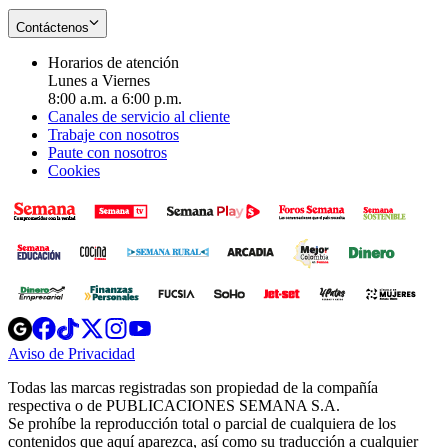
Contáctenos
Horarios de atención
Lunes a Viernes
8:00 a.m. a 6:00 p.m.
Canales de servicio al cliente
Trabaje con nosotros
Paute con nosotros
Cookies
Opens
Opens
Opens
Opens
Opens
in
in
in
in
in
Aviso de Privacidad
Opens
new
new
new
new
new
in
window
window
window
window
window
Todas las marcas registradas son propiedad de la compañía
new
respectiva o de PUBLICACIONES SEMANA S.A.
window
Se prohíbe la reproducción total o parcial de cualquiera de los
contenidos que aquí aparezca, así como su traducción a cualquier