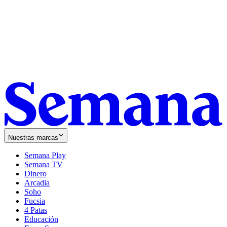
Nuestras marcas
Semana Play
Semana TV
Dinero
Arcadia
Soho
Opens
Fucsia
in
Opens
4 Patas
new
in
Educación
window
new