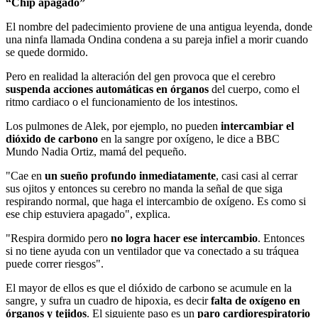
“Chip apagado”
El nombre del padecimiento proviene de una antigua leyenda, donde
una ninfa llamada Ondina condena a su pareja infiel a morir cuando
se quede dormido.
Pero en realidad la alteración del gen provoca que el cerebro
suspenda acciones automáticas en órganos
del cuerpo, como el
ritmo cardiaco o el funcionamiento de los intestinos.
Los pulmones de Alek, por ejemplo, no pueden
intercambiar el
d
ióxido de carbono
en la sangre por oxígeno, le dice a BBC
Mundo Nadia Ortiz, mamá del pequeño.
"Cae en
un sueño profundo inmediatamente
, casi casi al cerrar
sus ojitos y entonces su cerebro no manda la señal de que siga
respirando normal, que haga el intercambio de oxígeno. Es como si
ese chip estuviera apagado", explica.
"Respira dormido pero
no logra hacer ese intercambio
. Entonces
si no tiene ayuda con un ventilador que va conectado a su tráquea
puede correr riesgos".
El mayor de ellos es que el dióxido de carbono se acumule en la
sangre, y sufra un cuadro de hipoxia, es decir
falta de oxígeno en
órganos y tejidos
. El siguiente paso es un
paro cardiorespiratorio