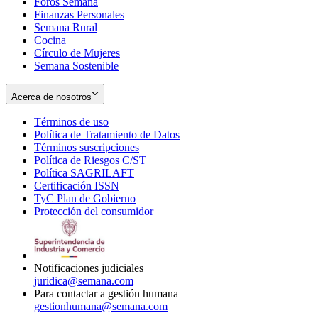
Foros Semana
window
Finanzas Personales
Semana Rural
Cocina
Círculo de Mujeres
Semana Sostenible
Acerca de nosotros
Términos de uso
Opens
Política de Tratamiento de Datos
in
Opens
Términos suscripciones
new
Opens
in
Política de Riesgos C/ST
window
in
Opens
new
Política SAGRILAFT
Opens
new
in
window
Certificación ISSN
Opens
in
window
new
TyC Plan de Gobierno
in
new
Opens
window
Protección del consumidor
new
window
in
Opens
window
new
in
window
new
window
Notificaciones judiciales
juridica@semana.com
Para contactar a gestión humana
gestionhumana@semana.com