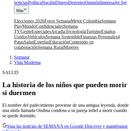
noticias
Política
Nación
Dinero
Deportes
Opinión
Impresa
Jet Set
Más
Elecciones 2026
Foros Semana
Mejor Colombia
Semana
Play
Mundo
Confidenciales
Semana
TV
Gente
Especiales
Arcadia
Tecnología
Turismo
Estados
Unidos
Vehículos
Semana Sostenible
Finanzas Personales
4
Patas
Salud
Loterías
Educación
Contenido en
colaboración
Semana Rural
Mujeres
Semana
|
Vida Moderna
SALUD
La historia de los niños que pueden morir
si duermen
El nombre del padecimiento proviene de una antigua leyenda, donde
una ninfa llamada Ondina condena a su pareja infiel a morir cuando
se quede dormido.
Siga las noticias de SEMANA en Google Discover y manténgase