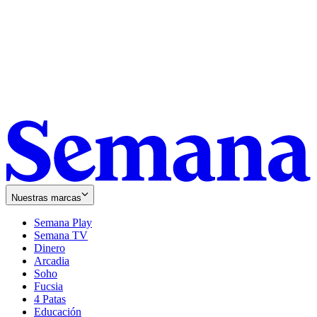
Nuestras marcas
Semana Play
Semana TV
Dinero
Arcadia
Soho
Opens
Fucsia
in
Opens
4 Patas
new
in
Educación
window
new