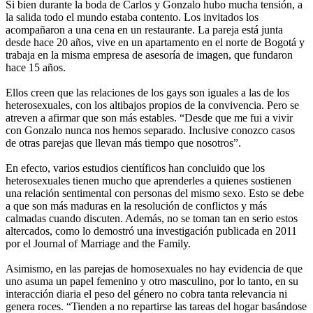
Si bien durante la boda de Carlos y Gonzalo hubo mucha tensión, a
la salida todo el mundo estaba contento. Los invitados los
acompañaron a una cena en un restaurante. La pareja está junta
desde hace 20 años, vive en un apartamento en el norte de Bogotá y
trabaja en la misma empresa de asesoría de imagen, que fundaron
hace 15 años.
Ellos creen que las relaciones de los gays son iguales a las de los
heterosexuales, con los altibajos propios de la convivencia. Pero se
atreven a afirmar que son más estables. “Desde que me fui a vivir
con Gonzalo nunca nos hemos separado. Inclusive conozco casos
de otras parejas que llevan más tiempo que nosotros”.
En efecto, varios estudios científicos han concluido que los
heterosexuales tienen mucho que aprenderles a quienes sostienen
una relación sentimental con personas del mismo sexo. Esto se debe
a que son más maduras en la resolución de conflictos y más
calmadas cuando discuten. Además, no se toman tan en serio estos
altercados, como lo demostró una investigación publicada en 2011
por el Journal of Marriage and the Family.
Asimismo, en las parejas de homosexuales no hay evidencia de que
uno asuma un papel femenino y otro masculino, por lo tanto, en su
interacción diaria el peso del género no cobra tanta relevancia ni
genera roces. “Tienden a no repartirse las tareas del hogar basándose