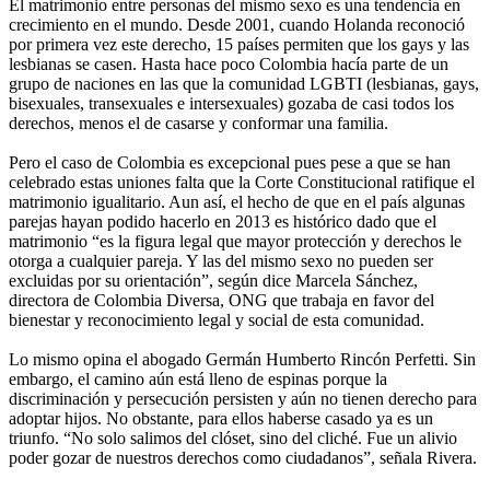
El matrimonio entre personas del mismo sexo es una tendencia en
crecimiento en el mundo. Desde 2001, cuando Holanda reconoció
por primera vez este derecho, 15 países permiten que los gays y las
lesbianas se casen. Hasta hace poco Colombia hacía parte de un
grupo de naciones en las que la comunidad LGBTI (lesbianas, gays,
bisexuales, transexuales e intersexuales) gozaba de casi todos los
derechos, menos el de casarse y conformar una familia.
Pero el caso de Colombia es excepcional pues pese a que se han
celebrado estas uniones falta que la Corte Constitucional ratifique el
matrimonio igualitario. Aun así, el hecho de que en el país algunas
parejas hayan podido hacerlo en 2013 es histórico dado que el
matrimonio “es la figura legal que mayor protección y derechos le
otorga a cualquier pareja. Y las del mismo sexo no pueden ser
excluidas por su orientación”, según dice Marcela Sánchez,
directora de Colombia Diversa, ONG que trabaja en favor del
bienestar y reconocimiento legal y social de esta comunidad.
Lo mismo opina el abogado Germán Humberto Rincón Perfetti. Sin
embargo, el camino aún está lleno de espinas porque la
discriminación y persecución persisten y aún no tienen derecho para
adoptar hijos. No obstante, para ellos haberse casado ya es un
triunfo. “No solo salimos del clóset, sino del cliché. Fue un alivio
poder gozar de nuestros derechos como ciudadanos”, señala Rivera.