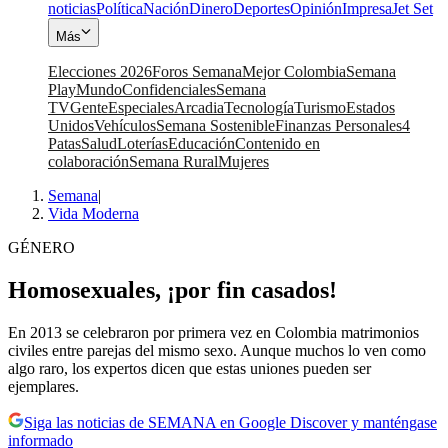
noticias
Política
Nación
Dinero
Deportes
Opinión
Impresa
Jet Set
Más
Elecciones 2026
Foros Semana
Mejor Colombia
Semana
Play
Mundo
Confidenciales
Semana
TV
Gente
Especiales
Arcadia
Tecnología
Turismo
Estados
Unidos
Vehículos
Semana Sostenible
Finanzas Personales
4
Patas
Salud
Loterías
Educación
Contenido en
colaboración
Semana Rural
Mujeres
Semana
|
Vida Moderna
GÉNERO
Homosexuales, ¡por fin casados!
En 2013 se celebraron por primera vez en Colombia matrimonios
civiles entre parejas del mismo sexo. Aunque muchos lo ven como
algo raro, los expertos dicen que estas uniones pueden ser
ejemplares.
Siga las noticias de SEMANA en Google Discover y manténgase
informado