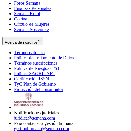
Foros Semana
window
Finanzas Personales
Semana Rural
Cocina
Círculo de Mujeres
Semana Sostenible
Acerca de nosotros
Términos de uso
Opens
Política de Tratamiento de Datos
in
Opens
Términos suscripciones
new
Opens
in
Política de Riesgos C/ST
window
in
Opens
new
Política SAGRILAFT
Opens
new
in
window
Certificación ISSN
Opens
in
window
new
TyC Plan de Gobierno
in
new
Opens
window
Protección del consumidor
new
window
in
Opens
window
new
in
window
new
window
Notificaciones judiciales
juridica@semana.com
Para contactar a gestión humana
gestionhumana@semana.com