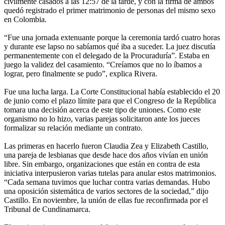
civilmente casados a las 12:57 de la tarde, y con la firma de ambos
quedó registrado el primer matrimonio de personas del mismo sexo
en Colombia.
“Fue una jornada extenuante porque la ceremonia tardó cuatro horas
y durante ese lapso no sabíamos qué iba a suceder. La juez discutía
permanentemente con el delegado de la Procuraduría”. Estaba en
juego la validez del casamiento. “Creíamos que no lo íbamos a
lograr, pero finalmente se pudo”, explica Rivera.
Fue una lucha larga. La Corte Constitucional había establecido el 20
de junio como el plazo límite para que el Congreso de la República
tomara una decisión acerca de este tipo de uniones. Como este
organismo no lo hizo, varias parejas solicitaron ante los jueces
formalizar su relación mediante un contrato.
Las primeras en hacerlo fueron Claudia Zea y Elizabeth Castillo,
una pareja de lesbianas que desde hace dos años vivían en unión
libre. Sin embargo, organizaciones que están en contra de esta
iniciativa interpusieron varias tutelas para anular estos matrimonios.
“Cada semana tuvimos que luchar contra varias demandas. Hubo
una oposición sistemática de varios sectores de la sociedad,” dijo
Castillo. En noviembre, la unión de ellas fue reconfirmada por el
Tribunal de Cundinamarca.