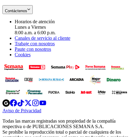
Contáctenos
Horarios de atención
Lunes a Viernes
8:00 a.m. a 6:00 p.m.
Canales de servicio al cliente
Trabaje con nosotros
Paute con nosotros
Cookies
Opens
Opens
Opens
Opens
Opens
in
in
in
in
in
Aviso de Privacidad
Opens
new
new
new
new
new
in
window
window
window
window
window
Todas las marcas registradas son propiedad de la compañía
new
respectiva o de PUBLICACIONES SEMANA S.A.
window
Se prohíbe la reproducción total o parcial de cualquiera de los