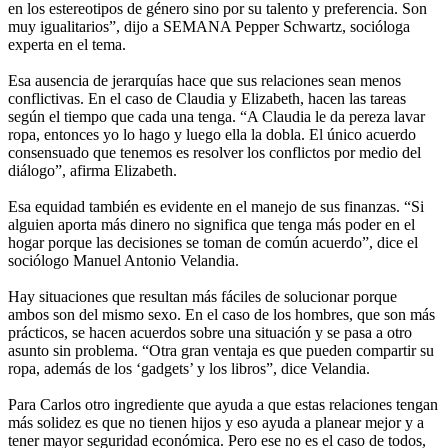
en los estereotipos de género sino por su talento y preferencia. Son
muy igualitarios”, dijo a SEMANA Pepper Schwartz, socióloga
experta en el tema.
Esa ausencia de jerarquías hace que sus relaciones sean menos
conflictivas. En el caso de Claudia y Elizabeth, hacen las tareas
según el tiempo que cada una tenga. “A Claudia le da pereza lavar
ropa, entonces yo lo hago y luego ella la dobla. El único acuerdo
consensuado que tenemos es resolver los conflictos por medio del
diálogo”, afirma Elizabeth.
Esa equidad también es evidente en el manejo de sus finanzas. “Si
alguien aporta más dinero no significa que tenga más poder en el
hogar porque las decisiones se toman de común acuerdo”, dice el
sociólogo Manuel Antonio Velandia.
Hay situaciones que resultan más fáciles de solucionar porque
ambos son del mismo sexo. En el caso de los hombres, que son más
prácticos, se hacen acuerdos sobre una situación y se pasa a otro
asunto sin problema. “Otra gran ventaja es que pueden compartir su
ropa, además de los ‘gadgets’ y los libros”, dice Velandia.
Para Carlos otro ingrediente que ayuda a que estas relaciones tengan
más solidez es que no tienen hijos y eso ayuda a planear mejor y a
tener mayor seguridad económica. Pero ese no es el caso de todos,