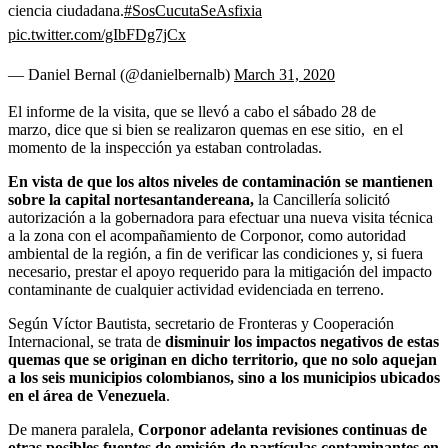
ciencia ciudadana.
#SosCucutaSeAsfixia
pic.twitter.com/gIbFDg7jCx
— Daniel Bernal (@danielbernalb)
March 31, 2020
El informe de la visita, que se llevó a cabo el sábado 28 de
marzo, dice que si bien se realizaron quemas en ese sitio, en el
momento de la inspección ya estaban controladas.
En vista de que los altos niveles de contaminación se mantienen
sobre la capital nortesantandereana,
la Cancillería solicitó
autorización a la gobernadora para efectuar una nueva visita técnica
a la zona con el acompañamiento de Corponor, como autoridad
ambiental de la región, a fin de verificar las condiciones y, si fuera
necesario, prestar el apoyo requerido para la mitigación del impacto
contaminante de cualquier actividad evidenciada en terreno.
Según Víctor Bautista, secretario de Fronteras y Cooperación
Internacional, se trata de
disminuir los impactos negativos de estas
quemas que se originan en dicho territorio, que no solo aquejan
a los seis municipios colombianos, sino a los municipios ubicados
en el área de Venezuela
.
De manera paralela,
Corponor adelanta revisiones continuas de
otras posibles fuentes de emisión de partículas contaminantes en