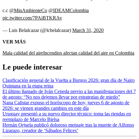
c.c
@MinAmbienteCo
@IDEAMColombia
pic.twitter.com/7PAiBTKRAv
— Luis Belalcazar (@lcbelalcazar)
March 31, 2020
VER MÁS
Mala calidad del aire
Incendios afectan calidad del aire en Colombia
Le puede interesar
Clasificación general de la Vuelta a Burgos 2026: gran día de Nairo
Quintana en la etapa reina
El último llamado de Iván Cepeda previo a las manifestaciones del 7
de agosto: “No nos dejemos llevar por estrategias de miedo”
Nana Calistar expuso el horóscopo de hoy, jueves 6 de agosto de
2026: se vienen grandes cambios en este día
Uruguay presentó a su nuevo director técnico: toma las riendas en
reemplazo de Marcelo Bielsa
Hernán Orjuela publicó doloroso mensaje tras la muerte de Alfonso
Lizarazo, creador de ‘Sábados Felices’