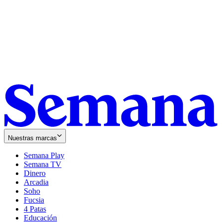
Nuestras marcas
Semana Play
Semana TV
Dinero
Arcadia
Soho
Opens
Fucsia
in
Opens
4 Patas
new
in
Educación
window
new