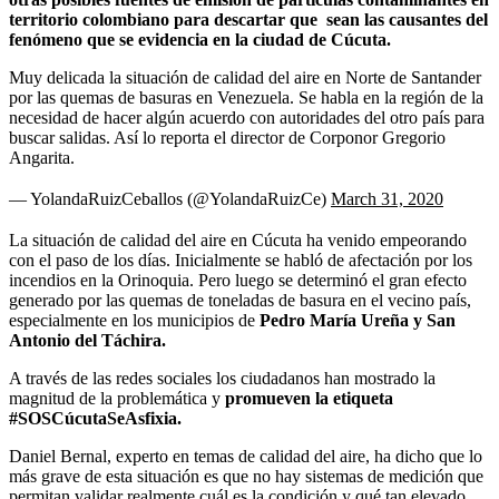
territorio colombiano para descartar que sean las causantes del
fenómeno que se evidencia en la ciudad de Cúcuta.
Muy delicada la situación de calidad del aire en Norte de Santander
por las quemas de basuras en Venezuela. Se habla en la región de la
necesidad de hacer algún acuerdo con autoridades del otro país para
buscar salidas. Así lo reporta el director de Corponor Gregorio
Angarita.
— YolandaRuizCeballos (@YolandaRuizCe)
March 31, 2020
La situación de calidad del aire en Cúcuta ha venido empeorando
con el paso de los días. Inicialmente se habló de afectación por los
incendios en la Orinoquia. Pero luego se determinó el gran efecto
generado por las quemas de toneladas de basura en el vecino país,
especialmente en los municipios de
Pedro María Ureña y San
Antonio del Táchira.
A través de las redes sociales los ciudadanos han mostrado la
magnitud de la problemática y
promueven la etiqueta
#SOSCúcutaSeAsfixia.
Daniel Bernal, experto en temas de calidad del aire, ha dicho que lo
más grave de esta situación es que no hay sistemas de medición que
permitan validar realmente cuál es la condición y qué tan elevado