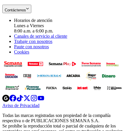
Contáctenos
Horarios de atención
Lunes a Viernes
8:00 a.m. a 6:00 p.m.
Canales de servicio al cliente
Trabaje con nosotros
Paute con nosotros
Cookies
Opens
Opens
Opens
Opens
Opens
in
in
in
in
in
Aviso de Privacidad
Opens
new
new
new
new
new
in
window
window
window
window
window
Todas las marcas registradas son propiedad de la compañía
new
respectiva o de PUBLICACIONES SEMANA S.A.
window
Se prohíbe la reproducción total o parcial de cualquiera de los