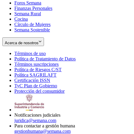
Foros Semana
window
Finanzas Personales
Semana Rural
Cocina
Círculo de Mujeres
Semana Sostenible
Acerca de nosotros
Términos de uso
Opens
Política de Tratamiento de Datos
in
Opens
Términos suscripciones
new
Opens
in
Política de Riesgos C/ST
window
in
Opens
new
Política SAGRILAFT
Opens
new
in
window
Certificación ISSN
Opens
in
window
new
TyC Plan de Gobierno
in
new
Opens
window
Protección del consumidor
new
window
in
Opens
window
new
in
window
new
window
Notificaciones judiciales
juridica@semana.com
Para contactar a gestión humana
gestionhumana@semana.com