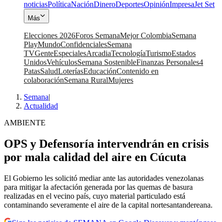
noticias
Política
Nación
Dinero
Deportes
Opinión
Impresa
Jet Set
Más
Elecciones 2026
Foros Semana
Mejor Colombia
Semana
Play
Mundo
Confidenciales
Semana
TV
Gente
Especiales
Arcadia
Tecnología
Turismo
Estados
Unidos
Vehículos
Semana Sostenible
Finanzas Personales
4
Patas
Salud
Loterías
Educación
Contenido en
colaboración
Semana Rural
Mujeres
Semana
|
Actualidad
AMBIENTE
OPS y Defensoría intervendrán en crisis
por mala calidad del aire en Cúcuta
El Gobierno les solicitó mediar ante las autoridades venezolanas
para mitigar la afectación generada por las quemas de basura
realizadas en el vecino país, cuyo material particulado está
contaminando severamente el aire de la capital nortesantandereana.