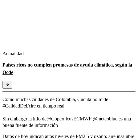
Actualidad
Países ricos no cumplen promesas de ayuda climática, según la
Ocde
Como muchas ciudades de Colombia, Cucuta no mide
#CalidadDelAire
en tiempo real
Sin embargo la info de
@CopernicusECMWF
@meteoblue
es una
buena fuente de información
Datos de hoy indican altos niveles de PM2.5 y ozono; aire insalubre