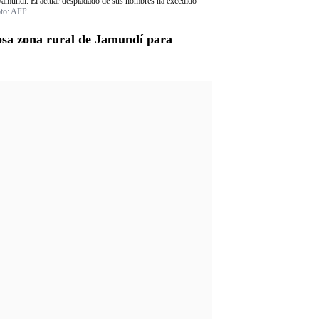
en Jamundí. El actuar despiadado de sus hombres ha excedido
to:
AFP
gosa zona rural de Jamundí para