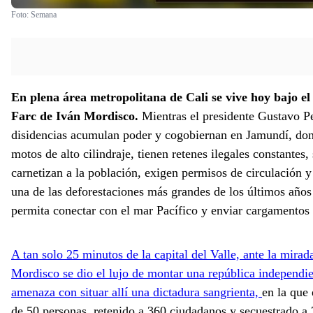
Foto:
Semana
En plena área metropolitana de Cali se vive hoy bajo el
Farc de Iván Mordisco.
Mientras el presidente Gustavo Pet
disidencias acumulan poder y cogobiernan en Jamundí, don
motos de alto cilindraje, tienen retenes ilegales constantes,
carnetizan a la población, exigen permisos de circulación 
una de las deforestaciones más grandes de los últimos años 
permita conectar con el mar Pacífico y enviar cargamentos
A tan solo 25 minutos de la capital del Valle, ante la mirad
Mordisco se dio el lujo de montar una república independie
amenaza con situar allí una dictadura sangrienta,
en la que
de 50 personas, retenido a 360 ciudadanos y secuestrado a 71