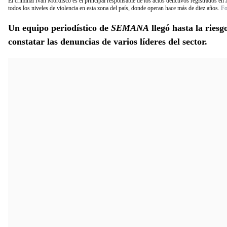
El criminal Iván Mordisco es el principal responsable de los actos delictivos registrados 
todos los niveles de violencia en esta zona del país, donde operan hace más de diez años.
Fo
Un equipo periodístico de
SEMANA
llegó hasta la ries
constatar las denuncias de varios líderes del sector.