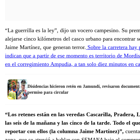
“La guerrilla es la ley”, dijo un vocero campesino. Su pre
alejarse cinco kilómetros del casco urbano para encontrar 
Jaime Martínez, que generan terror.
Sobre la carretera hay p
indican que a partir de ese momento es territorio de Mordis
en el corregimiento Ampudia, a tan solo diez minutos en ca
Disidencias hicieron retén en Jamundí, revisaron documentac
permiso para circular
“Los retenes están en las veredas Cascarilla, Pradera,
las seis de la mañana y las cinco de la tarde. Todo el qu
reportar con ellos (la columna Jaime Martínez)”,
cuenta
zona, que se atrevió a hablar con
SEMANA
bajo el comprom