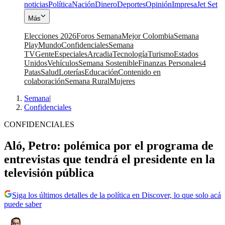
noticias
Política
Nación
Dinero
Deportes
Opinión
Impresa
Jet Set
Más
Elecciones 2026
Foros Semana
Mejor Colombia
Semana
Play
Mundo
Confidenciales
Semana
TV
Gente
Especiales
Arcadia
Tecnología
Turismo
Estados
Unidos
Vehículos
Semana Sostenible
Finanzas Personales
4
Patas
Salud
Loterías
Educación
Contenido en
colaboración
Semana Rural
Mujeres
Semana
|
Confidenciales
CONFIDENCIALES
Aló, Petro: polémica por el programa de
entrevistas que tendrá el presidente en la
televisión pública
Siga los últimos detalles de la política en Discover, lo que solo acá
puede saber