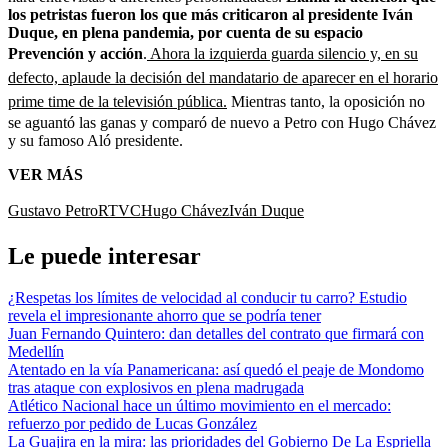
los petristas fueron los que más criticaron al presidente Iván
Duque, en plena pandemia, por cuenta de su espacio
Prevención y acción
.
Ahora la izquierda guarda silencio y, en su
defecto, aplaude la decisión del mandatario de aparecer en el horario
prime time de la televisión pública.
Mientras tanto, la oposición no
se aguantó las ganas y comparó de nuevo a Petro con Hugo Chávez
y su famoso Aló presidente.
VER MÁS
Gustavo Petro
RTVC
Hugo Chávez
Iván Duque
Le puede interesar
¿Respetas los límites de velocidad al conducir tu carro? Estudio
revela el impresionante ahorro que se podría tener
Juan Fernando Quintero: dan detalles del contrato que firmará con
Medellín
Atentado en la vía Panamericana: así quedó el peaje de Mondomo
tras ataque con explosivos en plena madrugada
Atlético Nacional hace un último movimiento en el mercado:
refuerzo por pedido de Lucas González
La Guajira en la mira: las prioridades del Gobierno De La Espriella