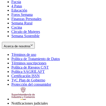
Fucsia
in
Opens
4 Patas
new
in
Educación
window
new
Foros Semana
window
Finanzas Personales
Semana Rural
Cocina
Círculo de Mujeres
Semana Sostenible
Acerca de nosotros
Términos de uso
Opens
Política de Tratamiento de Datos
in
Opens
Términos suscripciones
new
Opens
in
Política de Riesgos C/ST
window
in
Opens
new
Política SAGRILAFT
Opens
new
in
window
Certificación ISSN
Opens
in
window
new
TyC Plan de Gobierno
in
new
Opens
window
Protección del consumidor
new
window
in
Opens
window
new
in
window
new
window
Notificaciones judiciales