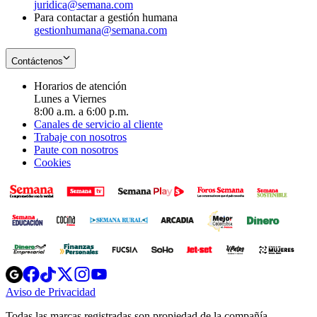
juridica@semana.com
Para contactar a gestión humana
gestionhumana@semana.com
Contáctenos
Horarios de atención
Lunes a Viernes
8:00 a.m. a 6:00 p.m.
Canales de servicio al cliente
Trabaje con nosotros
Paute con nosotros
Cookies
Opens
Opens
Opens
Opens
Opens
in
in
in
in
in
Aviso de Privacidad
Opens
new
new
new
new
new
in
window
window
window
window
window
Todas las marcas registradas son propiedad de la compañía