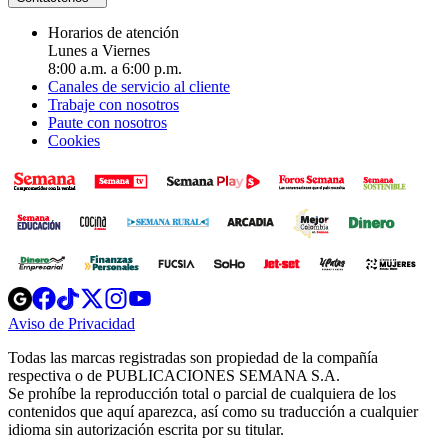
Horarios de atención
Lunes a Viernes
8:00 a.m. a 6:00 p.m.
Canales de servicio al cliente
Trabaje con nosotros
Paute con nosotros
Cookies
Opens
Opens
Opens
Opens
Opens
in
in
in
in
in
Aviso de Privacidad
Opens
new
new
new
new
new
in
window
window
window
window
window
Todas las marcas registradas son propiedad de la compañía
new
respectiva o de PUBLICACIONES SEMANA S.A.
window
Se prohíbe la reproducción total o parcial de cualquiera de los
contenidos que aquí aparezca, así como su traducción a cualquier
idioma sin autorización escrita por su titular.