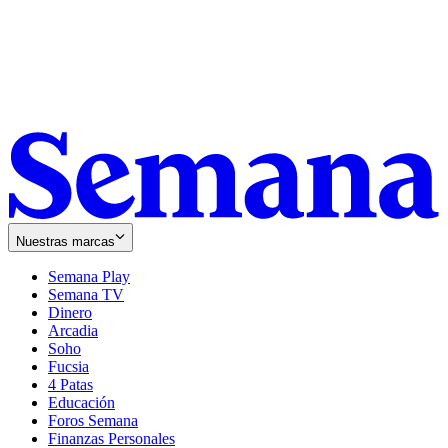
Nuestras marcas
Semana Play
Semana TV
Dinero
Arcadia
Soho
Opens
Fucsia
in
Opens
4 Patas
new
in
Educación
window
new
Foros Semana
window
Finanzas Personales