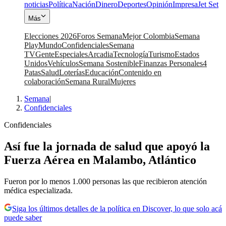
noticias
Política
Nación
Dinero
Deportes
Opinión
Impresa
Jet Set
Más
Elecciones 2026
Foros Semana
Mejor Colombia
Semana
Play
Mundo
Confidenciales
Semana
TV
Gente
Especiales
Arcadia
Tecnología
Turismo
Estados
Unidos
Vehículos
Semana Sostenible
Finanzas Personales
4
Patas
Salud
Loterías
Educación
Contenido en
colaboración
Semana Rural
Mujeres
Semana
|
Confidenciales
Confidenciales
Así fue la jornada de salud que apoyó la
Fuerza Aérea en Malambo, Atlántico
Fueron por lo menos 1.000 personas las que recibieron atención
médica especializada.
Siga los últimos detalles de la política en Discover, lo que solo acá
puede saber