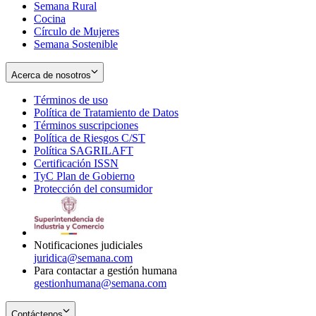
Semana Rural
Cocina
Círculo de Mujeres
Semana Sostenible
Acerca de nosotros
Términos de uso
Opens
Política de Tratamiento de Datos
in
Opens
Términos suscripciones
new
Opens
in
Política de Riesgos C/ST
window
in
Opens
new
Política SAGRILAFT
Opens
new
in
window
Certificación ISSN
Opens
in
window
new
TyC Plan de Gobierno
in
new
Opens
window
Protección del consumidor
new
window
in
Opens
window
new
in
window
new
window
Notificaciones judiciales
juridica@semana.com
Para contactar a gestión humana
gestionhumana@semana.com
Contáctenos