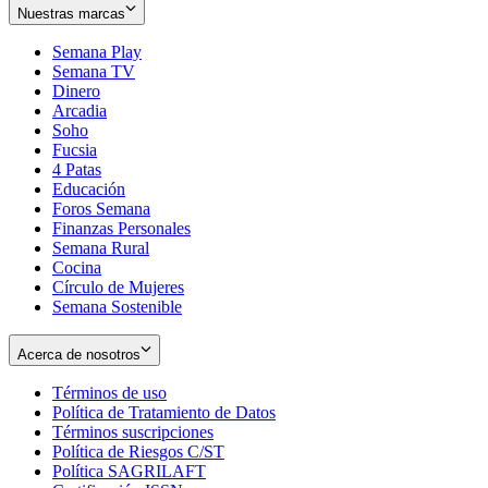
Nuestras marcas
Semana Play
Semana TV
Dinero
Arcadia
Soho
Opens
Fucsia
in
Opens
4 Patas
new
in
Educación
window
new
Foros Semana
window
Finanzas Personales
Semana Rural
Cocina
Círculo de Mujeres
Semana Sostenible
Acerca de nosotros
Términos de uso
Opens
Política de Tratamiento de Datos
in
Opens
Términos suscripciones
new
Opens
in
Política de Riesgos C/ST
window
in
Opens
new
Política SAGRILAFT
Opens
new
in
window