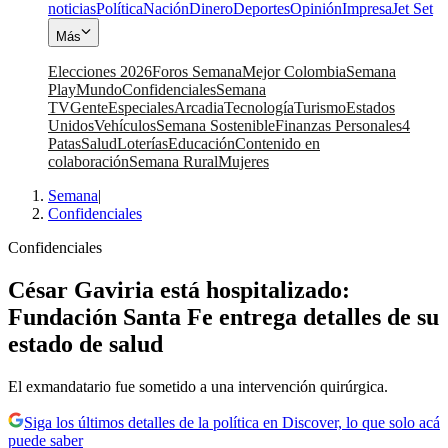
noticias
Política
Nación
Dinero
Deportes
Opinión
Impresa
Jet Set
Más
Elecciones 2026
Foros Semana
Mejor Colombia
Semana
Play
Mundo
Confidenciales
Semana
TV
Gente
Especiales
Arcadia
Tecnología
Turismo
Estados
Unidos
Vehículos
Semana Sostenible
Finanzas Personales
4
Patas
Salud
Loterías
Educación
Contenido en
colaboración
Semana Rural
Mujeres
Semana
|
Confidenciales
Confidenciales
César Gaviria está hospitalizado:
Fundación Santa Fe entrega detalles de su
estado de salud
El exmandatario fue sometido a una intervención quirúrgica.
Siga los últimos detalles de la política en Discover, lo que solo acá
puede saber