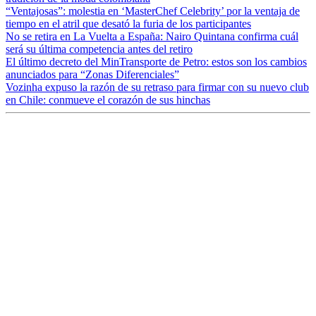
“Ventajosas”: molestia en ‘MasterChef Celebrity’ por la ventaja de
tiempo en el atril que desató la furia de los participantes
No se retira en La Vuelta a España: Nairo Quintana confirma cuál
será su última competencia antes del retiro
El último decreto del MinTransporte de Petro: estos son los cambios
anunciados para “Zonas Diferenciales”
Vozinha expuso la razón de su retraso para firmar con su nuevo club
en Chile: conmueve el corazón de sus hinchas