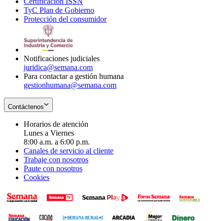
Certificación ISSN
Opens
in
window
new
TyC Plan de Gobierno
in
new
Opens
window
Protección del consumidor
new
window
in
Opens
window
new
in
window
new
window
Notificaciones judiciales
juridica@semana.com
Para contactar a gestión humana
gestionhumana@semana.com
Contáctenos
Horarios de atención
Lunes a Viernes
8:00 a.m. a 6:00 p.m.
Canales de servicio al cliente
Trabaje con nosotros
Paute con nosotros
Cookies