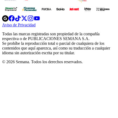
Opens
Opens
Opens
Opens
Opens
in
in
in
in
in
Aviso de Privacidad
Opens
new
new
new
new
new
in
window
window
window
window
window
Todas las marcas registradas son propiedad de la compañía
new
respectiva o de PUBLICACIONES SEMANA S.A.
window
Se prohíbe la reproducción total o parcial de cualquiera de los
contenidos que aquí aparezca, así como su traducción a cualquier
idioma sin autorización escrita por su titular.
© 2026 Semana. Todos los derechos reservados.