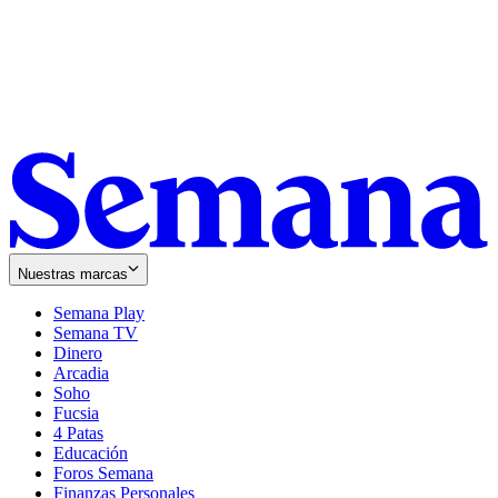
Nuestras marcas
Semana Play
Semana TV
Dinero
Arcadia
Soho
Opens
Fucsia
in
Opens
4 Patas
new
in
Educación
window
new
Foros Semana
window
Finanzas Personales