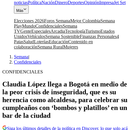
noticias
Política
Nación
Dinero
Deportes
Opinión
Impresa
Jet Set
Más
Elecciones 2026
Foros Semana
Mejor Colombia
Semana
Play
Mundo
Confidenciales
Semana
TV
Gente
Especiales
Arcadia
Tecnología
Turismo
Estados
Unidos
Vehículos
Semana Sostenible
Finanzas Personales
4
Patas
Salud
Loterías
Educación
Contenido en
colaboración
Semana Rural
Mujeres
Semana
|
Confidenciales
CONFIDENCIALES
Claudia López llega a Bogotá en medio de
la peor crisis de inseguridad, que es su
herencia como alcaldesa, para celebrar su
cumpleaños con ‘bombos y platillos’ en un
bar de la ciudad
Siga los últimos detalles de la política en Discover, lo que solo acá