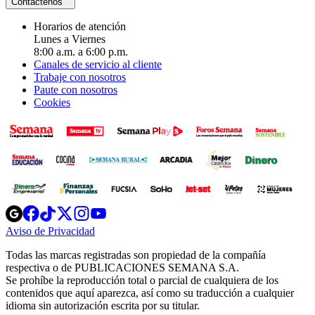
Contáctenos
Horarios de atención
Lunes a Viernes
8:00 a.m. a 6:00 p.m.
Canales de servicio al cliente
Trabaje con nosotros
Paute con nosotros
Cookies
Opens
Opens
Opens
Opens
Opens
in
in
in
in
in
Aviso de Privacidad
Opens
new
new
new
new
new
in
window
window
window
window
window
Todas las marcas registradas son propiedad de la compañía
new
respectiva o de PUBLICACIONES SEMANA S.A.
window
Se prohíbe la reproducción total o parcial de cualquiera de los
contenidos que aquí aparezca, así como su traducción a cualquier
idioma sin autorización escrita por su titular.