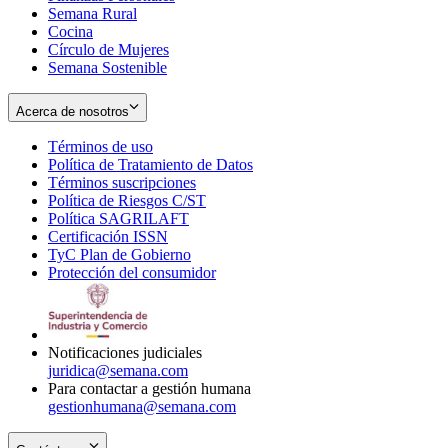
Semana Rural
Cocina
Círculo de Mujeres
Semana Sostenible
Acerca de nosotros
Términos de uso
Opens
Política de Tratamiento de Datos
in
Opens
Términos suscripciones
new
Opens
in
Política de Riesgos C/ST
window
in
Opens
new
Política SAGRILAFT
Opens
new
in
window
Certificación ISSN
Opens
in
window
new
TyC Plan de Gobierno
in
new
Opens
window
Protección del consumidor
new
window
in
Opens
window
new
in
window
new
window
Notificaciones judiciales
juridica@semana.com
Para contactar a gestión humana
gestionhumana@semana.com