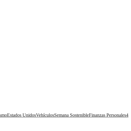
ismo
Estados Unidos
Vehículos
Semana Sostenible
Finanzas Personales
4