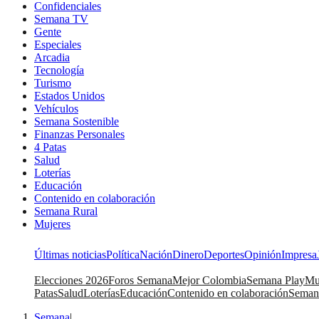
Confidenciales
Semana TV
Gente
Especiales
Arcadia
Tecnología
Turismo
Estados Unidos
Vehículos
Semana Sostenible
Finanzas Personales
4 Patas
Salud
Loterías
Educación
Contenido en colaboración
Semana Rural
Mujeres
Últimas noticias
Política
Nación
Dinero
Deportes
Opinión
Impresa
Elecciones 2026
Foros Semana
Mejor Colombia
Semana Play
Mu
Patas
Salud
Loterías
Educación
Contenido en colaboración
Seman
Semana
|