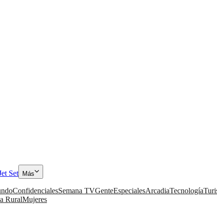
Jet Set
Más
ndo
Confidenciales
Semana TV
Gente
Especiales
Arcadia
Tecnología
Tur
a Rural
Mujeres