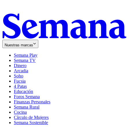
Nuestras marcas
Semana Play
Semana TV
Dinero
Arcadia
Soho
Opens
Fucsia
in
Opens
4 Patas
new
in
Educación
window
new
Foros Semana
window
Finanzas Personales
Semana Rural
Cocina
Círculo de Mujeres
Semana Sostenible