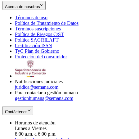
Acerca de nosotros
Términos de uso
Opens
Política de Tratamiento de Datos
in
Opens
Términos suscripciones
new
Opens
in
Política de Riesgos C/ST
window
in
Opens
new
Política SAGRILAFT
Opens
new
in
window
Certificación ISSN
Opens
in
window
new
TyC Plan de Gobierno
in
new
Opens
window
Protección del consumidor
new
window
in
Opens
window
new
in
window
new
window
Notificaciones judiciales
juridica@semana.com
Para contactar a gestión humana
gestionhumana@semana.com
Contáctenos
Horarios de atención
Lunes a Viernes
8:00 a.m. a 6:00 p.m.