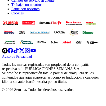
Canales de servicio al cliente
Trabaje con nosotros
Paute con nosotros
Cookies
Opens
Opens
Opens
Opens
Opens
in
in
in
in
in
Aviso de Privacidad
Opens
new
new
new
new
new
in
window
window
window
window
window
Todas las marcas registradas son propiedad de la compañía
new
respectiva o de PUBLICACIONES SEMANA S.A.
window
Se prohíbe la reproducción total o parcial de cualquiera de los
contenidos que aquí aparezca, así como su traducción a cualquier
idioma sin autorización escrita por su titular.
© 2026 Semana. Todos los derechos reservados.