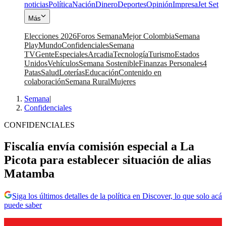
noticias
Política
Nación
Dinero
Deportes
Opinión
Impresa
Jet Set
Más
Elecciones 2026
Foros Semana
Mejor Colombia
Semana
Play
Mundo
Confidenciales
Semana
TV
Gente
Especiales
Arcadia
Tecnología
Turismo
Estados
Unidos
Vehículos
Semana Sostenible
Finanzas Personales
4
Patas
Salud
Loterías
Educación
Contenido en
colaboración
Semana Rural
Mujeres
Semana
|
Confidenciales
CONFIDENCIALES
Fiscalía envía comisión especial a La
Picota para establecer situación de alias
Matamba
Siga los últimos detalles de la política en Discover, lo que solo acá
puede saber