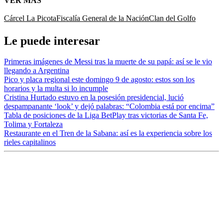
VER MÁS
Cárcel La Picota
Fiscalía General de la Nación
Clan del Golfo
Le puede interesar
Primeras imágenes de Messi tras la muerte de su papá: así se le vio
llegando a Argentina
Pico y placa regional este domingo 9 de agosto: estos son los
horarios y la multa si lo incumple
Cristina Hurtado estuvo en la posesión presidencial, lució
despampanante ‘look’ y dejó palabras: “Colombia está por encima”
Tabla de posiciones de la Liga BetPlay tras victorias de Santa Fe,
Tolima y Fortaleza
Restaurante en el Tren de la Sabana: así es la experiencia sobre los
rieles capitalinos