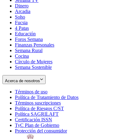
Semana TV
Dinero
Arcadia
Soho
Opens
Fucsia
in
Opens
4 Patas
new
in
Educación
window
new
Foros Semana
window
Finanzas Personales
Semana Rural
Cocina
Círculo de Mujeres
Semana Sostenible
Acerca de nosotros
Términos de uso
Opens
Política de Tratamiento de Datos
in
Opens
Términos suscripciones
new
Opens
in
Política de Riesgos C/ST
window
in
Opens
new
Política SAGRILAFT
Opens
new
in
window
Certificación ISSN
Opens
in
window
new
TyC Plan de Gobierno
in
new
Opens
window
Protección del consumidor
new
window
in
Opens
window
new
in