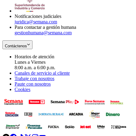
window
new
window
Notificaciones judiciales
juridica@semana.com
Para contactar a gestión humana
gestionhumana@semana.com
Contáctenos
Horarios de atención
Lunes a Viernes
8:00 a.m. a 6:00 p.m.
Canales de servicio al cliente
Trabaje con nosotros
Paute con nosotros
Cookies