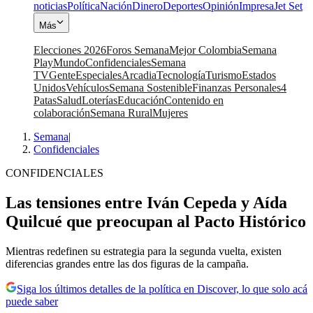
noticias
Política
Nación
Dinero
Deportes
Opinión
Impresa
Jet Set
Más
Elecciones 2026
Foros Semana
Mejor Colombia
Semana
Play
Mundo
Confidenciales
Semana
TV
Gente
Especiales
Arcadia
Tecnología
Turismo
Estados
Unidos
Vehículos
Semana Sostenible
Finanzas Personales
4
Patas
Salud
Loterías
Educación
Contenido en
colaboración
Semana Rural
Mujeres
Semana
|
Confidenciales
CONFIDENCIALES
Las tensiones entre Iván Cepeda y Aída
Quilcué que preocupan al Pacto Histórico
Mientras redefinen su estrategia para la segunda vuelta, existen
diferencias grandes entre las dos figuras de la campaña.
Siga los últimos detalles de la política en Discover, lo que solo acá
puede saber