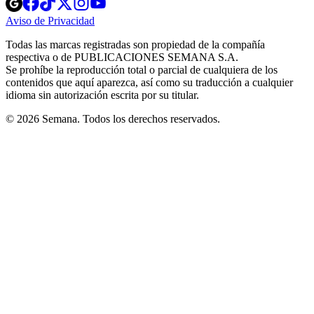
Opens
Opens
Opens
Opens
Opens
in
in
in
in
in
Aviso de Privacidad
Opens
new
new
new
new
new
in
window
window
window
window
window
Todas las marcas registradas son propiedad de la compañía
new
respectiva o de PUBLICACIONES SEMANA S.A.
window
Se prohíbe la reproducción total o parcial de cualquiera de los
contenidos que aquí aparezca, así como su traducción a cualquier
idioma sin autorización escrita por su titular.
© 2026 Semana. Todos los derechos reservados.