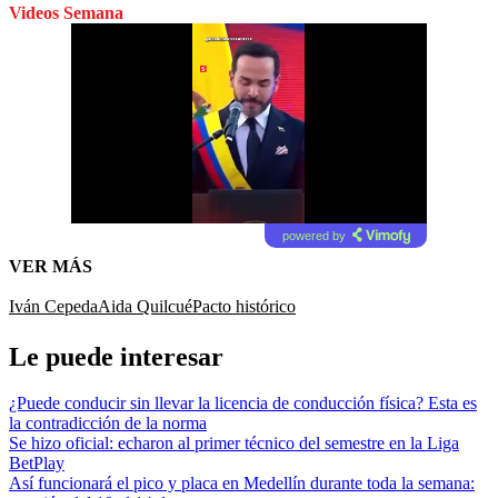
Videos Semana
powered by
VER MÁS
Iván Cepeda
Aida Quilcué
Pacto histórico
Le puede interesar
¿Puede conducir sin llevar la licencia de conducción física? Esta es
la contradicción de la norma
Se hizo oficial: echaron al primer técnico del semestre en la Liga
BetPlay
Así funcionará el pico y placa en Medellín durante toda la semana: