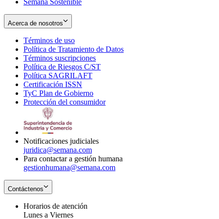
Semana Sostenible
Acerca de nosotros
Términos de uso
Opens
Política de Tratamiento de Datos
in
Opens
Términos suscripciones
new
Opens
in
Política de Riesgos C/ST
window
in
Opens
new
Política SAGRILAFT
Opens
new
in
window
Certificación ISSN
Opens
in
window
new
TyC Plan de Gobierno
in
new
Opens
window
Protección del consumidor
new
window
in
Opens
window
new
in
window
new
window
Notificaciones judiciales
juridica@semana.com
Para contactar a gestión humana
gestionhumana@semana.com
Contáctenos
Horarios de atención
Lunes a Viernes