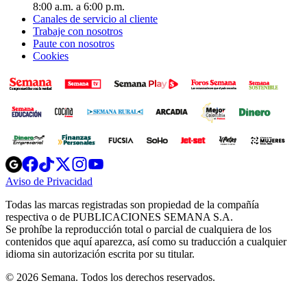
8:00 a.m. a 6:00 p.m.
Canales de servicio al cliente
Trabaje con nosotros
Paute con nosotros
Cookies
Opens
Opens
Opens
Opens
Opens
in
in
in
in
in
Aviso de Privacidad
Opens
new
new
new
new
new
in
window
window
window
window
window
Todas las marcas registradas son propiedad de la compañía
new
respectiva o de PUBLICACIONES SEMANA S.A.
window
Se prohíbe la reproducción total o parcial de cualquiera de los
contenidos que aquí aparezca, así como su traducción a cualquier
idioma sin autorización escrita por su titular.
© 2026 Semana. Todos los derechos reservados.