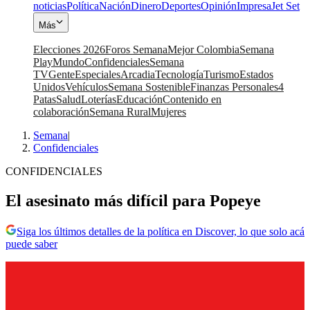
noticias
Política
Nación
Dinero
Deportes
Opinión
Impresa
Jet Set
Más
Elecciones 2026
Foros Semana
Mejor Colombia
Semana
Play
Mundo
Confidenciales
Semana
TV
Gente
Especiales
Arcadia
Tecnología
Turismo
Estados
Unidos
Vehículos
Semana Sostenible
Finanzas Personales
4
Patas
Salud
Loterías
Educación
Contenido en
colaboración
Semana Rural
Mujeres
Semana
|
Confidenciales
CONFIDENCIALES
El asesinato más difícil para Popeye
Siga los últimos detalles de la política en Discover, lo que solo acá
puede saber