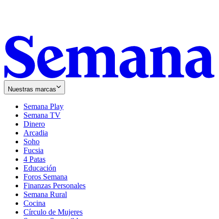
Nuestras marcas
Semana Play
Semana TV
Dinero
Arcadia
Soho
Opens
Fucsia
in
Opens
4 Patas
new
in
Educación
window
new
Foros Semana
window
Finanzas Personales
Semana Rural
Cocina
Círculo de Mujeres