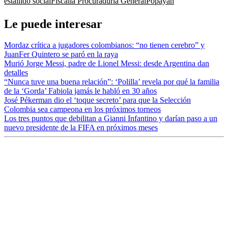
estallido social
Fiscalía
Procuraduría General
Popayán
Le puede interesar
Mordaz crítica a jugadores colombianos: “no tienen cerebro” y
JuanFer Quintero se paró en la raya
Murió Jorge Messi, padre de Lionel Messi: desde Argentina dan
detalles
“Nunca tuve una buena relación”: ‘Polilla’ revela por qué la familia
de la ‘Gorda’ Fabiola jamás le habló en 30 años
José Pékerman dio el ‘toque secreto’ para que la Selección
Colombia sea campeona en los próximos torneos
Los tres puntos que debilitan a Gianni Infantino y darían paso a un
nuevo presidente de la FIFA en próximos meses