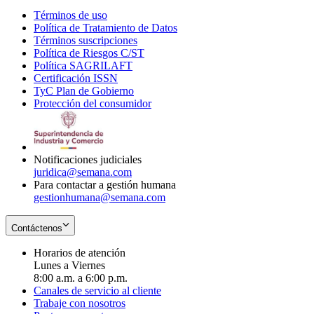
Términos de uso
Opens
Política de Tratamiento de Datos
in
Opens
Términos suscripciones
new
Opens
in
Política de Riesgos C/ST
window
in
Opens
new
Política SAGRILAFT
Opens
new
in
window
Certificación ISSN
Opens
in
window
new
TyC Plan de Gobierno
in
new
Opens
window
Protección del consumidor
new
window
in
Opens
window
new
in
window
new
window
Notificaciones judiciales
juridica@semana.com
Para contactar a gestión humana
gestionhumana@semana.com
Contáctenos
Horarios de atención
Lunes a Viernes
8:00 a.m. a 6:00 p.m.
Canales de servicio al cliente
Trabaje con nosotros