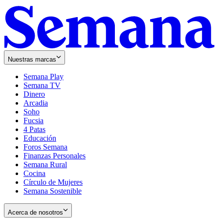
Nuestras marcas
Semana Play
Semana TV
Dinero
Arcadia
Soho
Opens
Fucsia
in
Opens
4 Patas
new
in
Educación
window
new
Foros Semana
window
Finanzas Personales
Semana Rural
Cocina
Círculo de Mujeres
Semana Sostenible
Acerca de nosotros