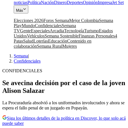
noticias
Política
Nación
Dinero
Deportes
Opinión
Impresa
Jet Set
Más
Elecciones 2026
Foros Semana
Mejor Colombia
Semana
Play
Mundo
Confidenciales
Semana
TV
Gente
Especiales
Arcadia
Tecnología
Turismo
Estados
Unidos
Vehículos
Semana Sostenible
Finanzas Personales
4
Patas
Salud
Loterías
Educación
Contenido en
colaboración
Semana Rural
Mujeres
Semana
|
Confidenciales
CONFIDENCIALES
Se avecina decisión por el caso de la joven
Alison Salazar
La Procuraduría absolvió a los uniformados involucrados y ahora se
espera el fallo penal de un juzgado en Popayán.
Siga los últimos detalles de la política en Discover, lo que solo acá
puede saber