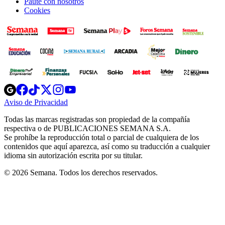
Paute con nosotros
Cookies
Opens
Opens
Opens
Opens
Opens
in
in
in
in
in
Aviso de Privacidad
Opens
new
new
new
new
new
in
window
window
window
window
window
Todas las marcas registradas son propiedad de la compañía
new
respectiva o de PUBLICACIONES SEMANA S.A.
window
Se prohíbe la reproducción total o parcial de cualquiera de los
contenidos que aquí aparezca, así como su traducción a cualquier
idioma sin autorización escrita por su titular.
© 2026 Semana. Todos los derechos reservados.