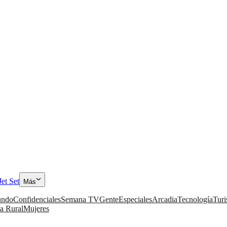
Jet Set
Más
ndo
Confidenciales
Semana TV
Gente
Especiales
Arcadia
Tecnología
Tur
a Rural
Mujeres