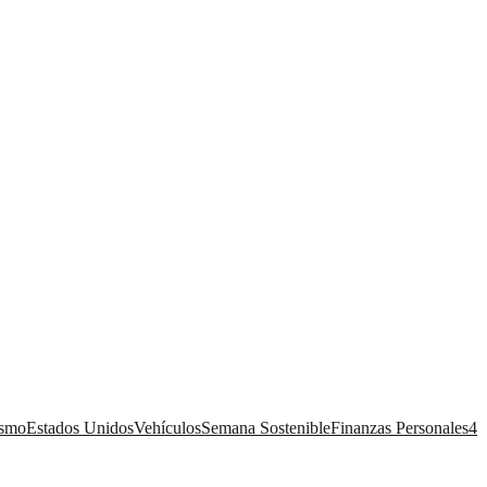
ismo
Estados Unidos
Vehículos
Semana Sostenible
Finanzas Personales
4