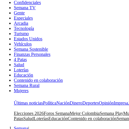
Confidenciales
Semana TV
Gente
Especiales
Arcadia
Tecnología
Turismo
Estados Unidos
Vehículos
Semana Sostenible
Finanzas Personales
4 Patas
Salud
Loterías
Educación
Contenido en colaboración
Semana Rural
Mujeres
Últimas noticias
Política
Nación
Dinero
Deportes
Opinión
Impresa
Elecciones 2026
Foros Semana
Mejor Colombia
Semana Play
Mu
Patas
Salud
Loterías
Educación
Contenido en colaboración
Seman
Semana
|