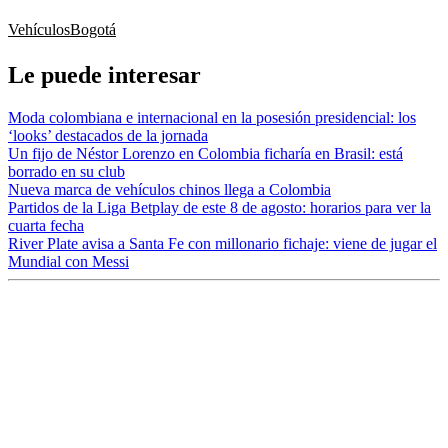
Vehículos
Bogotá
Le puede interesar
Moda colombiana e internacional en la posesión presidencial: los
‘looks’ destacados de la jornada
Un fijo de Néstor Lorenzo en Colombia ficharía en Brasil: está
borrado en su club
Nueva marca de vehículos chinos llega a Colombia
Partidos de la Liga Betplay de este 8 de agosto: horarios para ver la
cuarta fecha
River Plate avisa a Santa Fe con millonario fichaje: viene de jugar el
Mundial con Messi