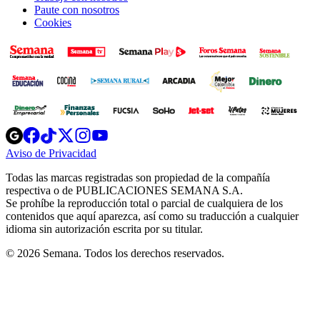
Paute con nosotros
Cookies
Opens
Opens
Opens
Opens
Opens
in
in
in
in
in
Aviso de Privacidad
Opens
new
new
new
new
new
in
window
window
window
window
window
Todas las marcas registradas son propiedad de la compañía
new
respectiva o de PUBLICACIONES SEMANA S.A.
window
Se prohíbe la reproducción total o parcial de cualquiera de los
contenidos que aquí aparezca, así como su traducción a cualquier
idioma sin autorización escrita por su titular.
© 2026 Semana. Todos los derechos reservados.