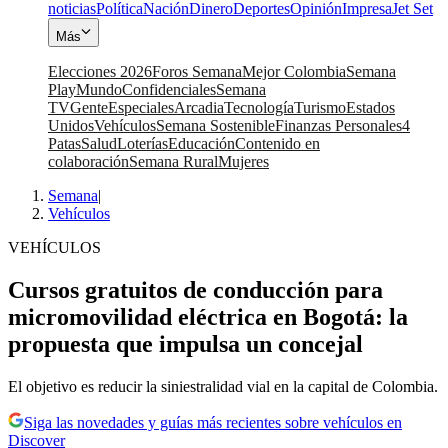
noticias
Política
Nación
Dinero
Deportes
Opinión
Impresa
Jet Set
Más
Elecciones 2026
Foros Semana
Mejor Colombia
Semana
Play
Mundo
Confidenciales
Semana
TV
Gente
Especiales
Arcadia
Tecnología
Turismo
Estados
Unidos
Vehículos
Semana Sostenible
Finanzas Personales
4
Patas
Salud
Loterías
Educación
Contenido en
colaboración
Semana Rural
Mujeres
Semana
|
Vehículos
VEHÍCULOS
Cursos gratuitos de conducción para
micromovilidad eléctrica en Bogotá: la
propuesta que impulsa un concejal
El objetivo es reducir la siniestralidad vial en la capital de Colombia.
Siga las novedades y guías más recientes sobre vehículos en
Discover