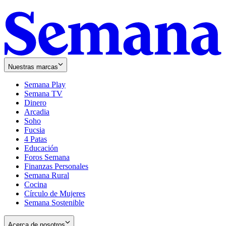
Nuestras marcas
Semana Play
Semana TV
Dinero
Arcadia
Soho
Opens
Fucsia
in
Opens
4 Patas
new
in
Educación
window
new
Foros Semana
window
Finanzas Personales
Semana Rural
Cocina
Círculo de Mujeres
Semana Sostenible
Acerca de nosotros