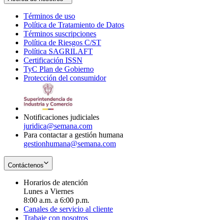
Términos de uso
Opens
Política de Tratamiento de Datos
in
Opens
Términos suscripciones
new
Opens
in
Política de Riesgos C/ST
window
in
Opens
new
Política SAGRILAFT
Opens
new
in
window
Certificación ISSN
Opens
in
window
new
TyC Plan de Gobierno
in
new
Opens
window
Protección del consumidor
new
window
in
Opens
window
new
in
window
new
window
Notificaciones judiciales
juridica@semana.com
Para contactar a gestión humana
gestionhumana@semana.com
Contáctenos
Horarios de atención
Lunes a Viernes
8:00 a.m. a 6:00 p.m.
Canales de servicio al cliente
Trabaje con nosotros