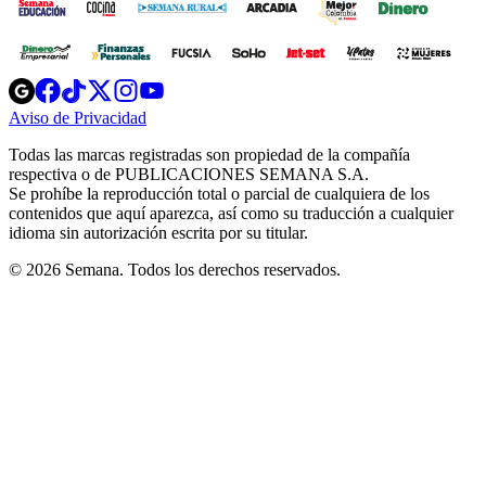
Opens
Opens
Opens
Opens
Opens
in
in
in
in
in
Aviso de Privacidad
Opens
new
new
new
new
new
in
window
window
window
window
window
Todas las marcas registradas son propiedad de la compañía
new
respectiva o de PUBLICACIONES SEMANA S.A.
window
Se prohíbe la reproducción total o parcial de cualquiera de los
contenidos que aquí aparezca, así como su traducción a cualquier
idioma sin autorización escrita por su titular.
© 2026 Semana. Todos los derechos reservados.