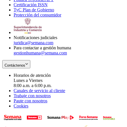
Certificación ISSN
Opens
in
window
new
TyC Plan de Gobierno
in
new
Opens
window
Protección del consumidor
new
window
in
Opens
window
new
in
window
new
window
Notificaciones judiciales
juridica@semana.com
Para contactar a gestión humana
gestionhumana@semana.com
Contáctenos
Horarios de atención
Lunes a Viernes
8:00 a.m. a 6:00 p.m.
Canales de servicio al cliente
Trabaje con nosotros
Paute con nosotros
Cookies