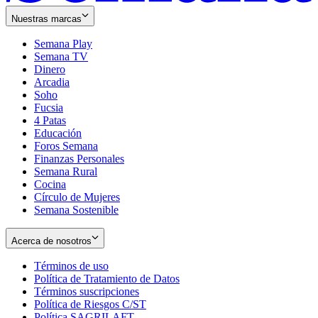
Nuestras marcas
Semana Play
Semana TV
Dinero
Arcadia
Soho
Opens
Fucsia
in
Opens
4 Patas
new
in
Educación
window
new
Foros Semana
window
Finanzas Personales
Semana Rural
Cocina
Círculo de Mujeres
Semana Sostenible
Acerca de nosotros
Términos de uso
Opens
Política de Tratamiento de Datos
in
Opens
Términos suscripciones
new
Opens
in
Política de Riesgos C/ST
window
in
Opens
new
Política SAGRILAFT
Opens
new
in
window