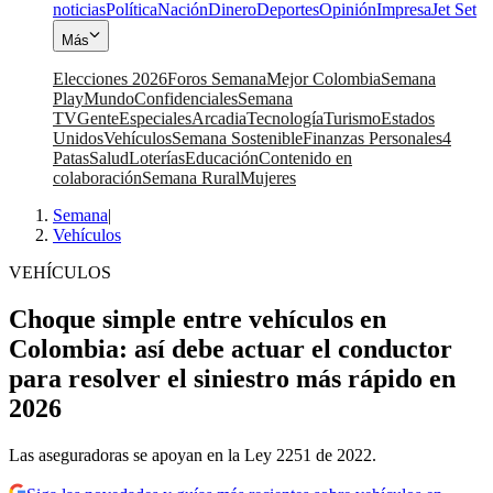
noticias
Política
Nación
Dinero
Deportes
Opinión
Impresa
Jet Set
Más
Elecciones 2026
Foros Semana
Mejor Colombia
Semana
Play
Mundo
Confidenciales
Semana
TV
Gente
Especiales
Arcadia
Tecnología
Turismo
Estados
Unidos
Vehículos
Semana Sostenible
Finanzas Personales
4
Patas
Salud
Loterías
Educación
Contenido en
colaboración
Semana Rural
Mujeres
Semana
|
Vehículos
VEHÍCULOS
Choque simple entre vehículos en
Colombia: así debe actuar el conductor
para resolver el siniestro más rápido en
2026
Las aseguradoras se apoyan en la Ley 2251 de 2022.