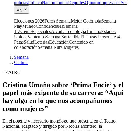
noticias
Política
Nación
Dinero
Deportes
Opinión
Impresa
Jet Set
Más
Elecciones 2026
Foros Semana
Mejor Colombia
Semana
Play
Mundo
Confidenciales
Semana
TV
Gente
Especiales
Arcadia
Tecnología
Turismo
Estados
Unidos
Vehículos
Semana Sostenible
Finanzas Personales
4
Patas
Salud
Loterías
Educación
Contenido en
colaboración
Semana Rural
Mujeres
Semana
|
Cultura
TEATRO
Cristina Umaña sobre ‘Prima Facie’ y el
papel más exigente de su carrera: “Aquí
hay algo en lo que nos acompañamos
como mujeres”
En el potente y necesario monólogo que presenta en el Teatro
Nacional, adaptado y dirigido por Nicolás Montero, la