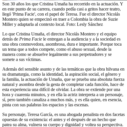
Son 30 años los que Cristina Umaña ha recorrido en la actuación. Y
en este punto de su carrera, cuando pedía casi a gritos hacer teatro,
llegó 'Prima Facie', con el papel de Teresa. Fue el director Nicolás
Montero quien se empecinó en traer a Colombia la obra de Suzie
Miller y adaptarla al contexto local.
Foto:
Lesly Sánchez
Lo que Cristina Umaña, el director Nicolás Montero y el equipo
detrás de
Prima Facie
le entregan a la audiencia y a la sociedad es
una obra conmovedora, asombrosa, dura e importante. Porque toca
un tema que a todos compete, como el abuso sexual, desde la
manera como se absuelve legalmente a sus perpetradores y se
somete a sus víctimas.
Además del sensible asunto y de las temáticas que la obra hilvana en
su dramaturgia, como la identidad, la aspiración social, el género y
la familia, la actuación de Umaña, que se prueba una absoluta fuerza
natural y asombra desde la gesta de completar cada función, hace de
esta experiencia una difícil de olvidar. La obra se extiende por una
hora y cuarenta minutos, y en ella la actriz interpreta a un personaje,
sí, pero también canaliza a muchos más, y es ella quien, en esencia,
pinta con sus palabras los espacios y las escenas.
Su personaje, Teresa García, es una abogada penalista en dos facetas
opuestas de su existencia: el antes y el después de un hecho que
patea su alma, vulnera su cuerpo y dignidad y voltea su perspectiva.