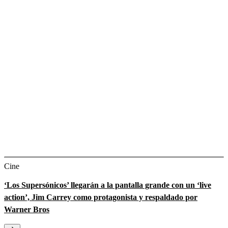
Cine
‘Los Supersónicos’ llegarán a la pantalla grande con un ‘live
action’, Jim Carrey como protagonista y respaldado por
Warner Bros