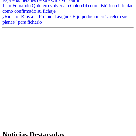
Espriella: detalles de su exclusivo ‘outfit’
Juan Fernando Quintero volvería a Colombia con histórico club: dan
como confirmado su fichaje
¿Richard Ríos a la Premier League? Equipo histórico “acelera sus
planes” para ficharlo
Noticias Destacadas