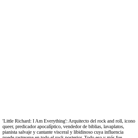
'Little Richard: I Am Everything​': Arquitecto del rock and roll, icono
queer, predicador apocalíptico, vendedor de biblias, lavaplatos,
pianista salvaje y cantante visceral y libidinoso cuya influencia
puede rastrearse en todo el rock posterior. Todo eso y más fue