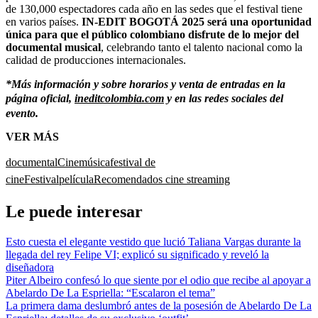
de 130,000 espectadores cada año en las sedes que el festival tiene
en varios países.
IN-EDIT BOGOTÁ 2025 será una oportunidad
única para que el público colombiano disfrute de lo mejor del
documental musical
, celebrando tanto el talento nacional como la
calidad de producciones internacionales.
*Más información y sobre horarios y venta de entradas en la
página oficial,
ineditcolombia.com
y en las redes sociales del
evento.
VER MÁS
documental
Cine
música
festival de
cine
Festival
película
Recomendados cine streaming
Le puede interesar
Esto cuesta el elegante vestido que lució Taliana Vargas durante la
llegada del rey Felipe VI; explicó su significado y reveló la
diseñadora
Piter Albeiro confesó lo que siente por el odio que recibe al apoyar a
Abelardo De La Espriella: “Escalaron el tema”
La primera dama deslumbró antes de la posesión de Abelardo De La