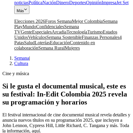
noticias
Política
Nación
Dinero
Deportes
Opinión
Impresa
Jet Set
Más
Elecciones 2026
Foros Semana
Mejor Colombia
Semana
Play
Mundo
Confidenciales
Semana
TV
Gente
Especiales
Arcadia
Tecnología
Turismo
Estados
Unidos
Vehículos
Semana Sostenible
Finanzas Personales
4
Patas
Salud
Loterías
Educación
Contenido en
colaboración
Semana Rural
Mujeres
Semana
|
Cultura
Cine y música
Si le gusta el documental musical, este es
su festival: In-Edit Colombia 2025 revela
su programación y horarios
El festival internacional de cine documental musical revela detalles y
anuncia nuevos títulos en su programación 2025, que incluyen a
John Lennon, Cypress Hill, Little Richard, C. Tangana y más. Toda
la información, aquí.