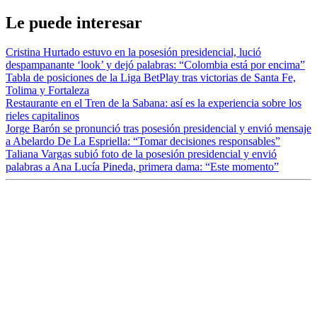
Le puede interesar
Cristina Hurtado estuvo en la posesión presidencial, lució
despampanante ‘look’ y dejó palabras: “Colombia está por encima”
Tabla de posiciones de la Liga BetPlay tras victorias de Santa Fe,
Tolima y Fortaleza
Restaurante en el Tren de la Sabana: así es la experiencia sobre los
rieles capitalinos
Jorge Barón se pronunció tras posesión presidencial y envió mensaje
a Abelardo De La Espriella: “Tomar decisiones responsables”
Taliana Vargas subió foto de la posesión presidencial y envió
palabras a Ana Lucía Pineda, primera dama: “Este momento”