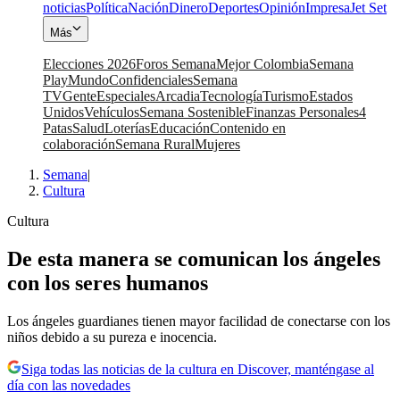
noticias
Política
Nación
Dinero
Deportes
Opinión
Impresa
Jet Set
Más
Elecciones 2026
Foros Semana
Mejor Colombia
Semana
Play
Mundo
Confidenciales
Semana
TV
Gente
Especiales
Arcadia
Tecnología
Turismo
Estados
Unidos
Vehículos
Semana Sostenible
Finanzas Personales
4
Patas
Salud
Loterías
Educación
Contenido en
colaboración
Semana Rural
Mujeres
Semana
|
Cultura
Cultura
De esta manera se comunican los ángeles
con los seres humanos
Los ángeles guardianes tienen mayor facilidad de conectarse con los
niños debido a su pureza e inocencia.
Siga todas las noticias de la cultura en Discover, manténgase al
día con las novedades