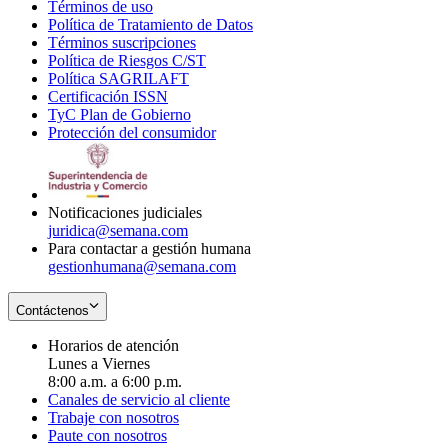
Términos de uso
Opens
Política de Tratamiento de Datos
in
Opens
Términos suscripciones
new
Opens
in
Política de Riesgos C/ST
window
in
Opens
new
Política SAGRILAFT
Opens
new
in
window
Certificación ISSN
Opens
in
window
new
TyC Plan de Gobierno
in
new
Opens
window
Protección del consumidor
new
window
in
Opens
window
new
in
window
new
window
Notificaciones judiciales
juridica@semana.com
Para contactar a gestión humana
gestionhumana@semana.com
Contáctenos
Horarios de atención
Lunes a Viernes
8:00 a.m. a 6:00 p.m.
Canales de servicio al cliente
Trabaje con nosotros
Paute con nosotros