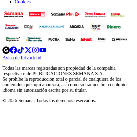
Cookies
Opens
Opens
Opens
Opens
Opens
in
in
in
in
in
Aviso de Privacidad
Opens
new
new
new
new
new
in
window
window
window
window
window
Todas las marcas registradas son propiedad de la compañía
new
respectiva o de PUBLICACIONES SEMANA S.A.
window
Se prohíbe la reproducción total o parcial de cualquiera de los
contenidos que aquí aparezca, así como su traducción a cualquier
idioma sin autorización escrita por su titular.
© 2026 Semana. Todos los derechos reservados.