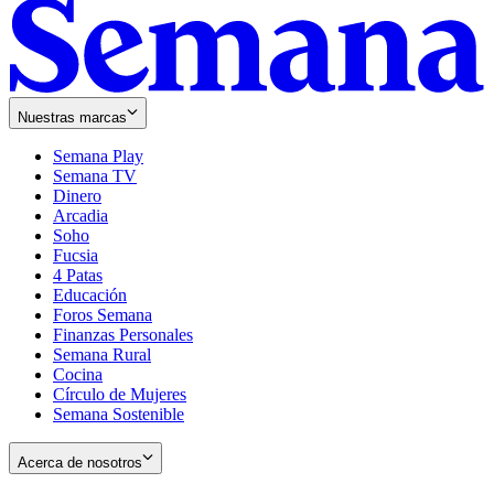
Nuestras marcas
Semana Play
Semana TV
Dinero
Arcadia
Soho
Opens
Fucsia
in
Opens
4 Patas
new
in
Educación
window
new
Foros Semana
window
Finanzas Personales
Semana Rural
Cocina
Círculo de Mujeres
Semana Sostenible
Acerca de nosotros