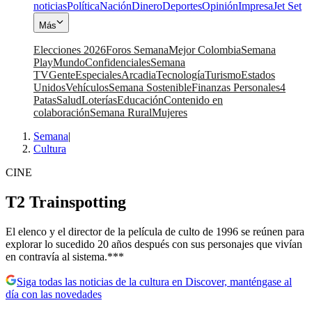
noticias
Política
Nación
Dinero
Deportes
Opinión
Impresa
Jet Set
Más
Elecciones 2026
Foros Semana
Mejor Colombia
Semana
Play
Mundo
Confidenciales
Semana
TV
Gente
Especiales
Arcadia
Tecnología
Turismo
Estados
Unidos
Vehículos
Semana Sostenible
Finanzas Personales
4
Patas
Salud
Loterías
Educación
Contenido en
colaboración
Semana Rural
Mujeres
Semana
|
Cultura
CINE
T2 Trainspotting
El elenco y el director de la película de culto de 1996 se reúnen para
explorar lo sucedido 20 años después con sus personajes que vivían
en contravía al sistema.***
Siga todas las noticias de la cultura en Discover, manténgase al
día con las novedades