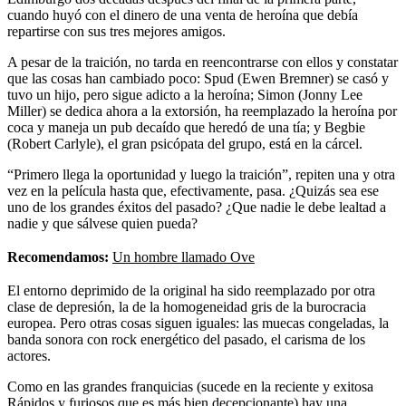
cuando huyó con el dinero de una venta de heroína que debía
repartirse con sus tres mejores amigos.
A pesar de la traición, no tarda en reencontrarse con ellos y constatar
que las cosas han cambiado poco: Spud (Ewen Bremner) se casó y
tuvo un hijo, pero sigue adicto a la heroína; Simon (Jonny Lee
Miller) se dedica ahora a la extorsión, ha reemplazado la heroína por
coca y maneja un pub decaído que heredó de una tía; y Begbie
(Robert Carlyle), el gran psicópata del grupo, está en la cárcel.
“Primero llega la oportunidad y luego la traición”, repiten una y otra
vez en la película hasta que, efectivamente, pasa. ¿Quizás sea ese
uno de los grandes éxitos del pasado? ¿Que nadie le debe lealtad a
nadie y que sálvese quien pueda?
Recomendamos:
Un hombre llamado Ove
El entorno deprimido de la original ha sido reemplazado por otra
clase de depresión, la de la homogeneidad gris de la burocracia
europea. Pero otras cosas siguen iguales: las muecas congeladas, la
banda sonora con rock energético del pasado, el carisma de los
actores.
Como en las grandes franquicias (sucede en la reciente y exitosa
Rápidos y furiosos que es más bien decepcionante) hay una