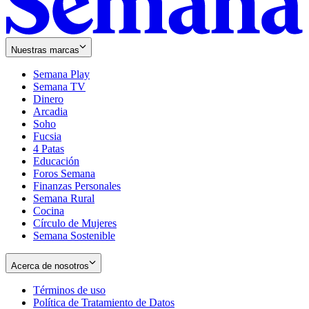
Nuestras marcas
Semana Play
Semana TV
Dinero
Arcadia
Soho
Opens
Fucsia
in
Opens
4 Patas
new
in
Educación
window
new
Foros Semana
window
Finanzas Personales
Semana Rural
Cocina
Círculo de Mujeres
Semana Sostenible
Acerca de nosotros
Términos de uso
Opens
Política de Tratamiento de Datos
in
Opens