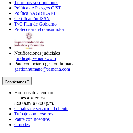
Términos suscripciones
new
Opens
in
Política de Riesgos C/ST
window
in
Opens
new
Política SAGRILAFT
Opens
new
in
window
Certificación ISSN
Opens
in
window
new
TyC Plan de Gobierno
in
new
Opens
window
Protección del consumidor
new
window
in
Opens
window
new
in
window
new
window
Notificaciones judiciales
juridica@semana.com
Para contactar a gestión humana
gestionhumana@semana.com
Contáctenos
Horarios de atención
Lunes a Viernes
8:00 a.m. a 6:00 p.m.
Canales de servicio al cliente
Trabaje con nosotros
Paute con nosotros
Cookies