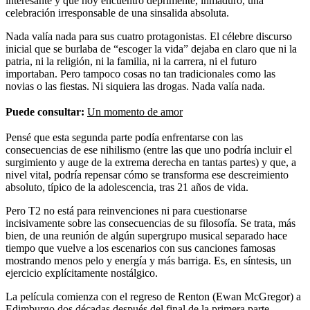
interesante y que hoy encuentro deprimente, inmaduro, una
celebración irresponsable de una sinsalida absoluta.
Nada valía nada para sus cuatro protagonistas. El célebre discurso
inicial que se burlaba de “escoger la vida” dejaba en claro que ni la
patria, ni la religión, ni la familia, ni la carrera, ni el futuro
importaban. Pero tampoco cosas no tan tradicionales como las
novias o las fiestas. Ni siquiera las drogas. Nada valía nada.
Puede consultar:
Un momento de amor
Pensé que esta segunda parte podía enfrentarse con las
consecuencias de ese nihilismo (entre las que uno podría incluir el
surgimiento y auge de la extrema derecha en tantas partes) y que, a
nivel vital, podría repensar cómo se transforma ese descreimiento
absoluto, típico de la adolescencia, tras 21 años de vida.
Pero T2 no está para reinvenciones ni para cuestionarse
incisivamente sobre las consecuencias de su filosofía. Se trata, más
bien, de una reunión de algún supergrupo musical separado hace
tiempo que vuelve a los escenarios con sus canciones famosas
mostrando menos pelo y energía y más barriga. Es, en síntesis, un
ejercicio explícitamente nostálgico.
La película comienza con el regreso de Renton (Ewan McGregor) a
Edimburgo dos décadas después del final de la primera parte,