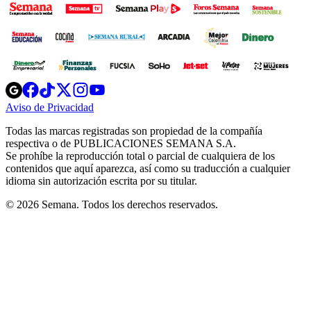
Opens
Opens
Opens
Opens
Opens
in
in
in
in
in
Aviso de Privacidad
Opens
new
new
new
new
new
in
window
window
window
window
window
Todas las marcas registradas son propiedad de la compañía
new
respectiva o de PUBLICACIONES SEMANA S.A.
window
Se prohíbe la reproducción total o parcial de cualquiera de los
contenidos que aquí aparezca, así como su traducción a cualquier
idioma sin autorización escrita por su titular.
© 2026 Semana. Todos los derechos reservados.