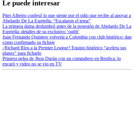
Le puede interesar
Piter Albeiro confesó lo que siente por el odio que recibe al apoyar a
Abelardo De La Espriella: “Escalaron el tema”
La primera dama deslumbró antes de la posesión de Abelardo De La
Espriella: detalles de su exclusivo ‘outfit’
Juan Fernando Quintero volvería a Colombia con club histórico: dan
como confirmado su fichaje
¿Richard Ríos a la Premier League? Equipo histórico “acelera sus
planes” para ficharlo
Primera pelea de Jhon Durán con un compañero en Benfica: lo
encaró y video no se vio en TV