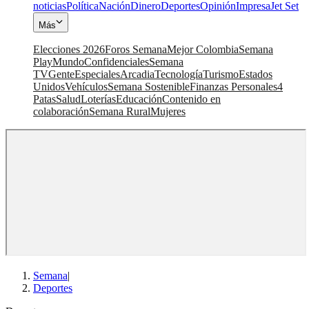
noticias
Política
Nación
Dinero
Deportes
Opinión
Impresa
Jet Set
Más
Elecciones 2026
Foros Semana
Mejor Colombia
Semana
Play
Mundo
Confidenciales
Semana
TV
Gente
Especiales
Arcadia
Tecnología
Turismo
Estados
Unidos
Vehículos
Semana Sostenible
Finanzas Personales
4
Patas
Salud
Loterías
Educación
Contenido en
colaboración
Semana Rural
Mujeres
Semana
|
Deportes