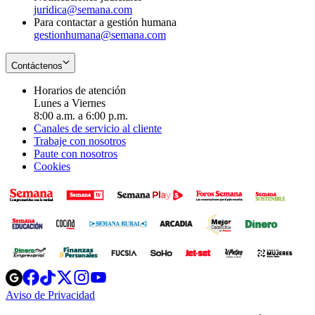
juridica@semana.com
Para contactar a gestión humana
gestionhumana@semana.com
Contáctenos
Horarios de atención
Lunes a Viernes
8:00 a.m. a 6:00 p.m.
Canales de servicio al cliente
Trabaje con nosotros
Paute con nosotros
Cookies
Opens
Opens
Opens
Opens
Opens
in
in
in
in
in
Aviso de Privacidad
Opens
new
new
new
new
new
in
window
window
window
window
window