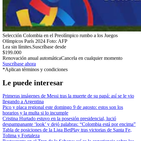
Selección Colombia en el Preolímpico rumbo a los Juegos
Olímpicos París 2024
Foto:
AFP
Lea sin límites.
Suscríbase desde
$199.000
Renovación anual automática
Cancela en cualquier momento
Suscríbase ahora
*Aplican términos y condiciones
Le puede interesar
Primeras imágenes de Messi tras la muerte de su papá: así se le vio
llegando a Argentina
Pico y placa regional este domingo 9 de agosto: estos son los
horarios y la multa si lo incumple
Cristina Hurtado estuvo en la posesión presidencial, lució
despampanante ‘look’ y dejó palabras: “Colombia está por encima”
Tabla de posiciones de la Liga BetPlay tras victorias de Santa Fe,
Tolima y Fortaleza