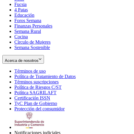
Fucsia
in
Opens
4 Patas
new
in
Educación
window
new
Foros Semana
window
Finanzas Personales
Semana Rural
Cocina
Círculo de Mujeres
Semana Sostenible
Acerca de nosotros
Términos de uso
Opens
Política de Tratamiento de Datos
in
Opens
Términos suscripciones
new
Opens
in
Política de Riesgos C/ST
window
in
Opens
new
Política SAGRILAFT
Opens
new
in
window
Certificación ISSN
Opens
in
window
new
TyC Plan de Gobierno
in
new
Opens
window
Protección del consumidor
new
window
in
Opens
window
new
in
window
new
window
Notificaciones judiciales