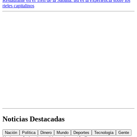
Restaurante en el Tren de la Sabana: así es la experiencia sobre los
rieles capitalinos
Noticias Destacadas
Nación
Política
Dinero
Mundo
Deportes
Tecnología
Gente